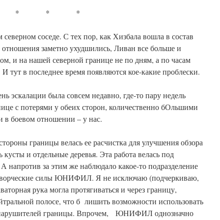
* * *
 северном соседе. С тех пор, как Хизбала вошла в состав
 отношения заметно ухудшились, Ливан все больше и
м, и на нашей северной границе не по дням, а по часам
 тут в последнее время появляются кое-какие проблески.
ень эскалации была совсем недавно, где-то пару недель
анице с потерями у обеих сторон, количественно бОльшими
и в боевом отношении – у нас.
стороны границы велась ее расчистка для улучшения обзора
 кусты и отдельные деревья. Эта работа велась под
 А напротив за этим же наблюдало какое-то подразделение
отворческие силы ЮНИФИЛ. Я не исключаю (подчеркиваю,
аваторная рука могла протягиваться и через границу,
йтральной полосе, что б лишить возможности использовать
х нарушителей границы. Впрочем, ЮНИФИЛ однозначно