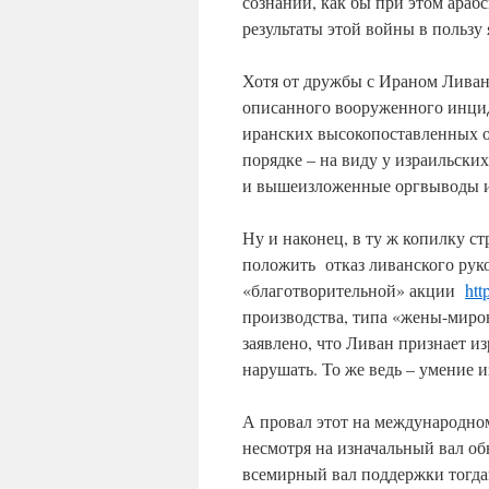
сознании, как бы при этом араб
результаты этой войны в пользу
Хотя от дружбы с Ираном Ливан 
описанного вооруженного инцид
иранских высокопоставленных о
порядке – на виду у израильски
и вышеизложенные оргвыводы и
Ну и наконец, в ту ж копилку с
положить отказ ливанского рук
«благотворительной» акции
htt
производства, типа «жены-мир
заявлено, что Ливан признает и
нарушать. То же ведь – умение и
А провал этот на международном
несмотря на изначальный вал о
всемирный вал поддержки тогд