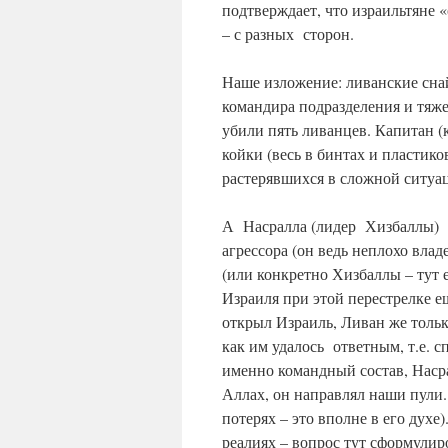
подтверждает, что израильтяне
– с разных сторон.
Наше изложение: ливанские сн
командира подразделения и тяж
убили пять ливанцев. Капитан (к
койки (весь в бинтах и пластик
растерявшихся в сложной ситуа
А Насралла (лидер Хизбаллы) в
агрессора (он ведь неплохо влад
(или конкретно Хизбаллы – тут 
Израиля при этой перестрелке е
открыл Израиль, Ливан же тольк
как им удалось ответным, т.е.
именно командный состав, Насра
Аллах, он направлял наши пули.
потерях – это вполне в его духе
реалиях – вопрос тут сформулир