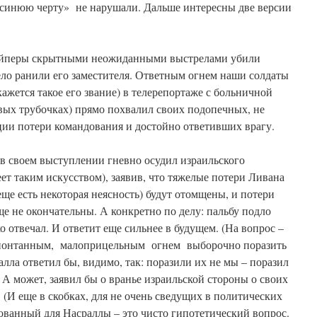
 «синюю черту» не нарушали. Дальше интересны две версии
айперы скрытными неожиданными выстрелами убили
ело ранили его заместителя. Ответным огнем наши солдаты
ажется такое его звание) в телерепортаже с больничной
овых трубочках) прямо похвалил своих подопечных, не
ции потери командования и достойно ответивших врагу.
 своем выступлении гневно осудил израильского
еет таким искусством), заявив, что тяжелые потери Ливана
еще есть некоторая неясность) будут отомщены, и потери
ще не окончательны. А конкретно по делу: пальбу подло
о отвечал. И ответит еще сильнее в будущем. (На вопрос –
 спонтанным, малоприцельным огнем выборочно поразить
лла ответил бы, видимо, так: поразили их не мы – поразил
 А может, заявил бы о вранье израильской стороны о своих
). (И еще в скобках, для не очень сведущих в политических
ованный для Насраллы – это чисто гипотетический вопрос.