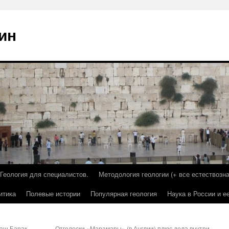
ин
Геология для специалистов.
Методология геологии (+ все естествозна
итика
Полевые истории
Популярная геология
Наука в России и е
наш Барак
Отголоски «Марамары» (в Англии) плюс дела внутри-