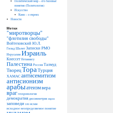
Политический мир – его базовые
понятия (Политология)
Искусство
Кино – о евреях
Новости
Метки
"миротворцы"
"флотилия свободы"
Войтеховский Ю.Л.
Записки РМО
Гилад Шалит
Израиль
Иерусалим
Кнессет
Нетаниягу
Палестина
Талмуд
Россия
Тора
Творец
Турция
антисемитизм
ХАМАС
антисионизм
арабы
атеизм
вера
враг
геохронология
демократия
диссимметрия
евреи
заповеди
зло
ислам
исходное неопределяемое понятие
иудаизм