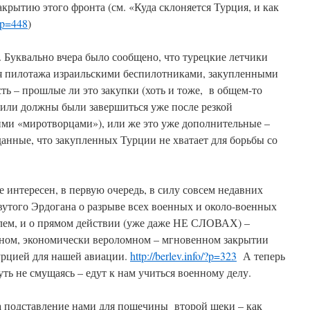
акрытию этого фронта (см. «Куда склоняется Турция, и как
/?p=448
)
. Буквально вчера было сообщено, что турецкие летчики
я пилотажа израильскими беспилотниками, закупленными
ть – прошлые ли это закупки (хоть и тоже, в общем-то
 или должны были завершиться уже после резкой
ими «миротворцами»), или же это уже дополнительные –
данные, что закупленных Турции не хватает для борьбы со
е интересен, в первую очередь, в силу совсем недавних
вутого Эрдогана о разрыве всех военных и около-военных
илем, и о прямом действии (уже даже НЕ СЛОВАХ) –
вном, экономически вероломном – мгновенном закрытии
урцией для нашей авиации.
http://berlev.info/?p=323
А теперь
чуть не смущаясь – едут к нам учиться военному делу.
а подставление нами для пощечины второй щеки – как