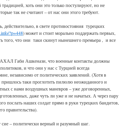
радицией, хоть они это только постулируют, но не
оторые так не считают – от нас они этого требуют.
ь, действительно, в свете противостояния турецких
v.info/?p=448
) может и стоит морально поддержать первых,
 того, что они таки скинут нынешнего премьера , и все
 ЦАХАЛ Габи Ашкенази, что военные контакты должны
политиков, и что они у нас с Турцией всегда
не, независимо от политических заявлений. (Хотя в
му пришлось таки проглотить пилюлю неожиданного и
стных с нами воздушных маневров – уже договоренных,
отовленных, даже чуть ли уже и не начатых. А через пару
ого послать наших солдат прямо в руки турецких бандитов,
го правительства).
у сие – политически верный и разумный шаг.