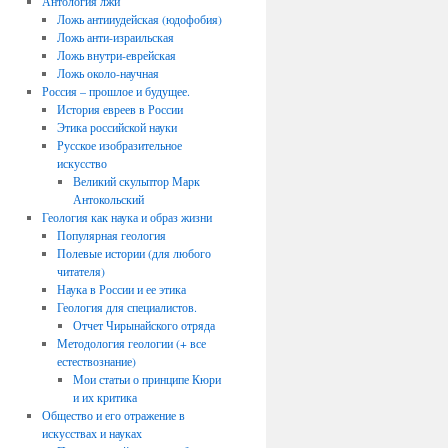
Антология лжи
Ложь антииудейская (юдофобия)
Ложь анти-израильская
Ложь внутри-еврейская
Ложь около-научная
Россия – прошлое и будущее.
История евреев в России
Этика российской науки
Русское изобразительное
искусство
Великий скульптор Марк
Антокольский
Геология как наука и образ жизни
Популярная геология
Полевые истории (для любого
читателя)
Наука в России и ее этика
Геология для специалистов.
Отчет Чирынайского отряда
Методология геологии (+ все
естествознание)
Мои статьи о принципе Кюри
и их критика
Общество и его отражение в
искусствах и науках