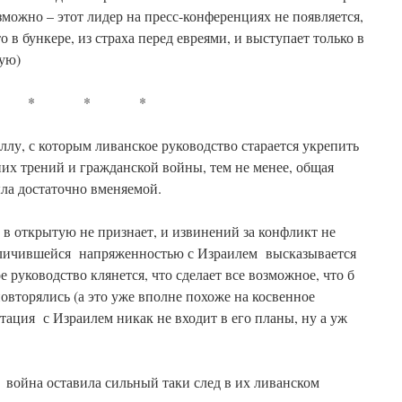
зможно – этот лидер на пресс-конференциях не появляется,
о в бункере, из страха перед евреями, и выступает только в
вую)
* * *
ллу, с которым ливанское руководство старается укрепить
них трений и гражданской войны, тем не менее, общая
ла достаточно вменяемой.
 в открытую не признает, и извинений за конфликт не
еличившейся напряженностью с Израилем высказывается
 руководство клянется, что сделает все возможное, что б
овторялись (а это уже вполне похоже на косвенное
тация с Израилем никак не входит в его планы, ну а уж
!
 война оставила сильный таки след в их ливанском