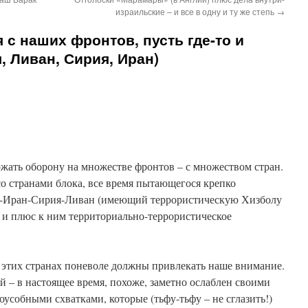
израильские – и все в одну и ту же степь
→
с наших фронтов, пусть где-то и
, Ливан, Сирия, Иран)
ржать оборону на множестве фронтов – с множеством стран.
со странами блока, все время пытающегося крепко
ия-Иран-Сирия-Ливан (имеющий террористическую Хизболу
) и плюс к ним территориально-террористическое
этих странах поневоле должны привлекать наше внимание.
й – в настоящее время, похоже, заметно ослаблен своими
собными схватками, которые (тьфу-тьфу – не сглазить!)