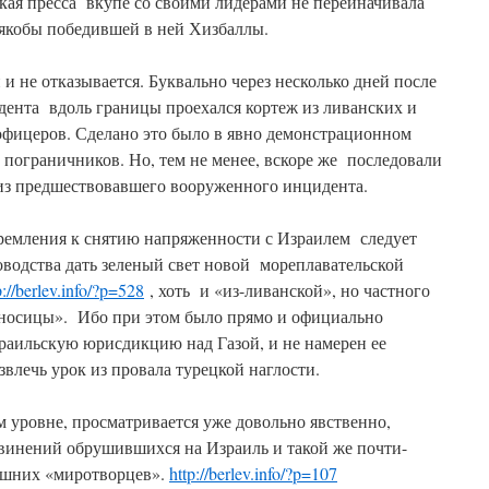
ская пресса вкупе со своими лидерами не переиначивала
 якобы победившей в ней Хизбаллы.
и не отказывается. Буквально через несколько дней после
ента вдоль границы проехался кортеж из ливанских и
фицеров. Сделано это было в явно демонстрационном
х пограничников. Но, тем не менее, вскоре же последовали
з предшествовавшего вооруженного инцидента.
тремления к снятию напряженности с Израилем следует
оводства дать зеленый свет новой мореплавательской
p://berlev.info/?p=528
, хоть и «из-ливанской», но частного
оносицы». Ибо при этом было прямо и официально
зраильскую юрисдикцию над Газой, и не намерен ее
звлечь урок из провала турецкой наглости.
 уровне, просматривается уже довольно явственно,
бвинений обрушившихся на Израиль и такой же почти-
ашних «миротворцев».
http://berlev.info/?p=107