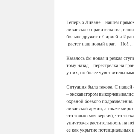
Теперь о Ливане – нашем прямом
ливанского правительства, наши
больше дружит с Сирией и Ирано
растет наш новый враг. Но!… И
Казалось бы новая и резкая ступ
тому назад – перестрелка на гр
у них, но более чувствительным
Ситуация была такова. С нашей 
– экскаватором выкорчевывались
охраной боевого подразделения.
ливанской армии, а также мир
это только моя версия), что экск
уничтожая растительность на не
ее как укрытие потенциальны