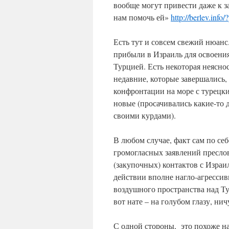
вообще могут привести даже к з
нам помочь ей»
http://berlev.info
Есть тут и совсем свежий нюанс
прибыли в Израиль для освоени
Турцией. Есть некоторая неяснос
недавние, которые завершались,
конфронтации на море с турецк
новые (просачивались какие-то 
своими курдами).
В любом случае, факт сам по себ
громогласных заявлений пресло
(закупочных) контактов с Изра
действии вполне нагло-агресси
воздушного пространства над Т
вот нате – на голубом глазу, ни
С одной стороны, это похоже н