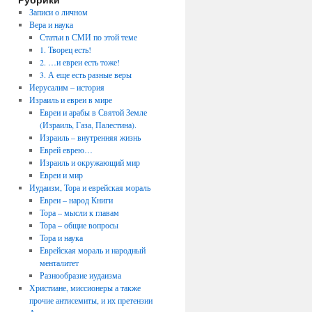
Записи о личном
Вера и наука
Статьи в СМИ по этой теме
1. Творец есть!
2. …и евреи есть тоже!
3. А еще есть разные веры
Иерусалим – история
Израиль и евреи в мире
Евреи и арабы в Святой Земле
(Израиль, Газа, Палестина).
Израиль – внутренняя жизнь
Еврей еврею…
Израиль и окружающий мир
Евреи и мир
Иудаизм, Тора и еврейская мораль
Евреи – народ Книги
Тора – мысли к главам
Тора – общие вопросы
Тора и наука
Еврейская мораль и народный
менталитет
Разнообразие иудаизма
Христиане, миссионеры а также
прочие антисемиты, и их претензии