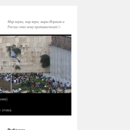
Мир науки, мир веры, миры Израиля и
России (что чему противостоит?)
ние)
е этика
Рубрики