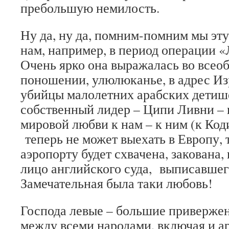
пребольшую немилость.
Ну да, ну да, помним-помним мы эт
нам, например, в период операции 
Очень ярко она выражалась во всео
поношении, улюлюканье, в адрес Изр
убийцы малолетних арабских детише
собственный лидер – Ципи Ливни – и
мировой любви к нам – к ним (к Код
теперь не может выехать в Европу, т
аэропорту будет схвачена, закована,
лицо английского суда, выписавшего
Замечательная была таки любовь!
Господа левые – большие приверже
между всеми народами, включая и а