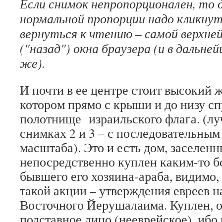
Если снимок непропорционален, то д
нормальной пропорции надо кликну
вернуться к чтению – самой верхней
("назад") окна браузера (и в дальне
же).
И почти в ее центре стоит высокий 
котором прямо с крыши и до низу сп
полотнище израильского флага. (лу
снимках 2 и 3 – с последовательны
масштаба). Это и есть дом, заселен
непосредственно куплен каким-то б
бывшего его хозяина-араба, видимо,
такой акции – утверждения евреев н
Восточного Йерушалаима. Куплен, о
подставное лицо (нееврейское), ибо