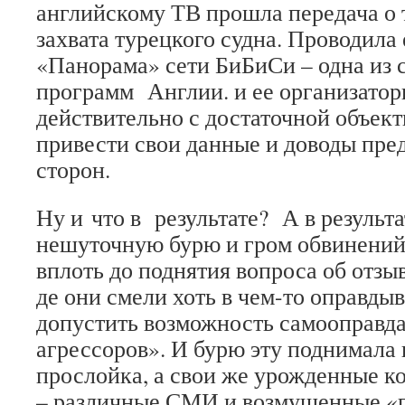
английскому ТВ прошла передача о 
захвата турецкого судна. Проводила
«Панорама» сети БиБиСи – одна из 
программ Англии. и ее организатор
действительно с достаточной объек
привести свои данные и доводы пре
сторон.
Ну и что в результате? А в резуль
нешуточную бурю и гром обвинений 
вплоть до поднятия вопроса об отзы
де они смели хоть в чем-то оправдыв
допустить возможность самооправда
агрессоров». И бурю эту поднимала 
прослойка, а свои же урожденные к
– различные СМИ и возмущенные «го