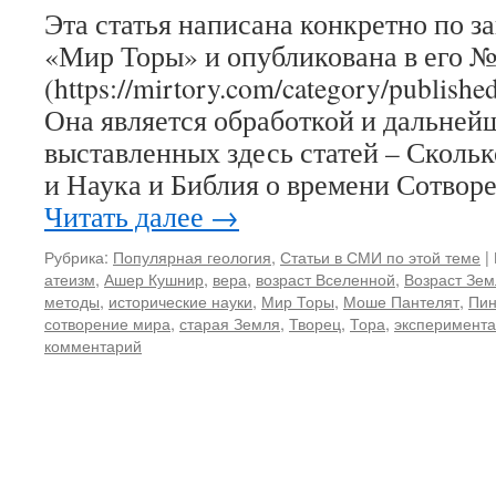
Эта статья написана конкретно по з
«Мир Торы» и опубликована в его 
(https://mirtory.com/category/publis
Она является обработкой и дальней
выставленных здесь статей – Сколь
и Наука и Библия о времени Сотвор
Читать далее
→
Рубрика:
Популярная геология
,
Статьи в СМИ по этой теме
|
атеизм
,
Ашер Кушнир
,
вера
,
возраст Вселенной
,
Возраст Зем
методы
,
исторические науки
,
Мир Торы
,
Моше Пантелят
,
Пин
сотворение мира
,
старая Земля
,
Творец
,
Тора
,
эксперимента
комментарий