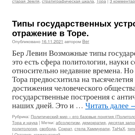
старая Земля
,
стратиграфическая шкала
,
Тора
|
3 коммента
Типы государственных устро
отражение в Торе.
Опубликовано
16.11.2021
автором
Ber
Бер Левин Возможные типы государ
это есть сфера политологии, науки
относительно недавние времена. Но 
Тора предвосхитила на тысячелетия
достижения человеческого общества
государственные построения с анти
наших дней. Это и …
Читать далее
Рубрика:
Политический мир – его базовые понятия (Политол
Тора и наука
|
Метки:
абсолютизм
,
демократия
,
десятая запо
политология
,
свобода
,
Сократ
,
стела Хаммурапи
,
ТаНаХ
,
тип
|
Оставить комментарий