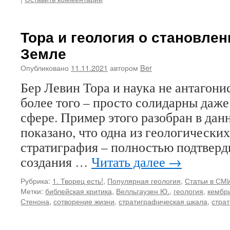
Тора и геология о становлен
Земле
Опубликовано
11.11.2021
автором
Ber
Бер Левин Тора и наука не антагони
более того – просто солидарны даже
сфере. Пример этого разобран в данн
показано, что одна из геологически
стратиграфия – полностью подтверд
создания …
Читать далее
→
Рубрика:
1. Творец есть!
,
Популярная геология
,
Статьи в СМИ
Метки:
библейская критика
,
Велльгаузен Ю.
,
геология
,
кембр
Стенона
,
сотворение жизни
,
стратиграфическая шкала
,
стра