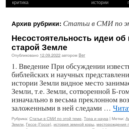
критика
истории
Статьи в СМИ по э
Архив рубрики:
Несостоятельность идеи об
старой Земле
Опубликовано
12.09.2022
автором
Ber
1. Введение При обсуждении извес
библейских и научных представлени
истории Земли видное место занима
Земли, т.е. Земли, сотворенной Б-гом
изначально в весьма преклонном возр
заложенными в ней следами …
Чита
Рубрика:
Статьи в СМИ по этой теме
,
Тора и наука
|
Метки:
А
Земли
,
Гессе (Госсе)
,
история земной коры
,
месторождения 