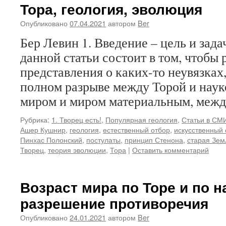
Тора, геология, эволюция
Опубликовано
07.04.2021
автором
Ber
Бер Левин 1. Введение – цель и зада
данной статьи состоит в том, чтобы 
представления о каких-то неувязках, 
полном разрыве между Торой и нау
миром и миром материальным, меж
Рубрика:
1. Творец есть!
,
Популярная геология
,
Статьи в СМИ
Ашер Кушнир
,
геология
,
естественный отбор
,
искусственный 
Пинхас Полонский
,
постулаты
,
принцип Стенона
,
старая Зем
Творец
,
теория эволюции
,
Тора
|
Оставить комментарий
Возраст мира по Торе и по н
разрешение противоречия
Опубликовано
24.01.2021
автором
Ber