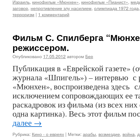
Израиль
,
кинофильм «Мюнхен»
,
кинофильм «Пианист»
,
мед
заговор
,
непротивление злу насилием
,
олимпиада 1972 года
терроризм
|
1 комментарий
Фильм С. Спилберга “Мюнхе
режиссером.
Опубликовано
17.05.2012
автором
Бер
Публикация в «Еврейской газете» (о
журнала «Шпигель») – интервью с
«Мюнхен», воспроизведена здесь сло
исключением сопровождающих ее т
раскадровок из фильма (из всех них
одна картинка). Весь этот фильм п
далее
→
Рубрика:
Кино - о евреях
|
Метки:
арабы
,
возмездие
,
война
,
д