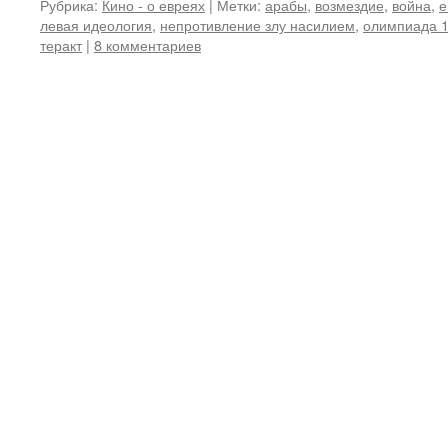
Рубрика:
Кино - о евреях
|
Метки:
арабы
,
возмездие
,
война
,
е
левая идеология
,
непротивление злу насилием
,
олимпиада 1
теракт
|
8 комментариев