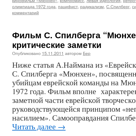
кинофильм «Мюнхен»
,
компромисс
,
левая идеология
,
непро
олимпиада 1972 года
,
пацифист
,
радикализм
,
С.Спилберг
,
с
комментарий
Фильм С. Спилберга “Мюнхе
критические заметки
Опубликовано
15.11.2011
автором
Бер
Ниже статья А.Наймана из «Еврейск
С. Спилберга «Мюнхен», посвященн
убийцам еврейской команды на Мю
1972 года. Фильм вполне характере
заметной части еврейской творческ
руководствующейся принципом «неп
насилием». Самооправдания Спилб
Читать далее
→