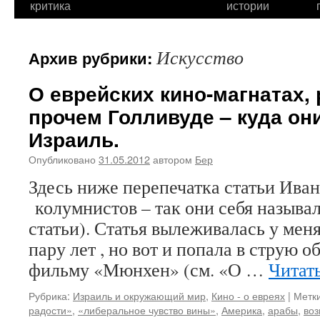
критика
истории
Искусство
Архив рубрики:
О еврейских кино-магнатах,
прочем Голливуде – куда они
Израиль.
Опубликовано
31.05.2012
автором
Бер
Здесь ниже перепечатка статьи Ива
колумнистов – так они себя называл
статьи). Статья вылеживалась у меня
пару лет , но вот и попала в струю 
фильму «Мюнхен» (см. «О …
Читат
Рубрика:
Израиль и окружающий мир
,
Кино - о евреях
|
Метки
радости»
,
«либеральное чувство вины»
,
Америка
,
арабы
,
воз