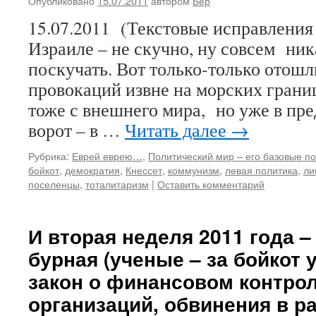
Опубликовано
15.07.2011
автором
Бер
15.07.2011 (Текстовые исправления 
Израиле – не скучно, ну совсем ник
поскучать. Вот только-только отош
провокаций извне на морских границ
тоже с внешнего мира, но уже в пр
ворот – в …
Читать далее
→
Рубрика:
Еврей еврею…
,
Политический мир – его базовые по
бойкот
,
демократия
,
Кнессет
,
коммунизм
,
левая политика
,
ли
поселенцы
,
тоталитаризм
|
Оставить комментарий
И вторая неделя 2011 года –
бурная (ученые – за бойкот 
закон о финансовом контро
организаций, обвинения в р