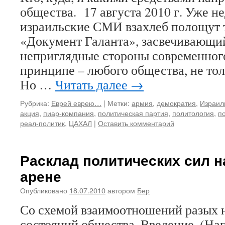
общества. 17 августа 2010 г. Уже н
израильские СМИ взахлеб полощут 
«Документ Галанта», засвечивающи
неприглядные стороны современног
принципе – любого общества, не тол
Но …
Читать далее
→
Рубрика:
Еврей еврею…
|
Метки:
армия
,
демократия
,
Израил
акция
,
пиар-компания
,
политическая партия
,
политология
,
п
реал-политик
,
ЦАХАЛ
|
Оставить комментарий
Расклад политических сил 
арене
Опубликовано
18.07.2010
автором
Бер
Со схемой взаимоотношений разых 
состояний общества. Введение. (На