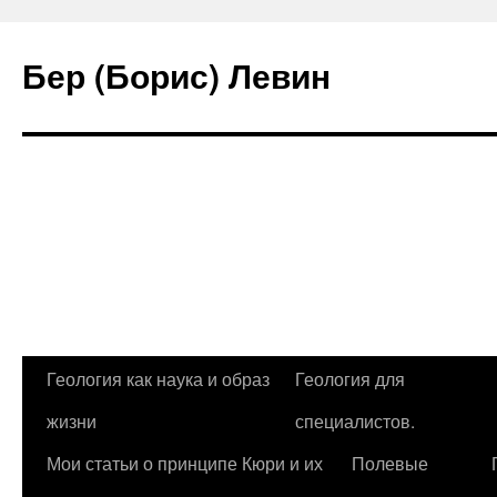
Бер (Борис) Левин
Перейти
Геология как наука и образ
Геология для
к
жизни
специалистов.
содержимому
Мои статьи о принципе Кюри и их
Полевые