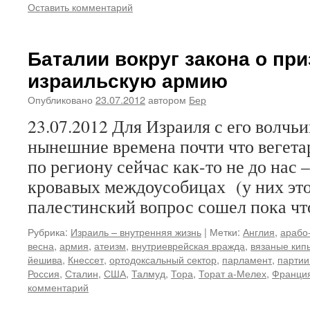
Оставить комментарий
Баталии вокруг закона о пр
израильскую армию
Опубликовано
23.07.2012
автором
Бер
23.07.2012 Для Израиля с его волч
нынешние времена почти что вегета
по региону сейчас как-то не до нас 
кровавых междоусобицах (у них это
палестинский вопрос сошел пока ч
Рубрика:
Израиль – внутренняя жизнь
|
Метки:
Англия
,
арабо
весна
,
армия
,
атеизм
,
внутриеврейская вражда
,
вязаные кип
йешива
,
Кнессет
,
ортодоксальный сектор
,
парламент
,
партии
Россия
,
Сталин
,
США
,
Талмуд
,
Тора
,
Торат а-Мелех
,
Франци
комментарий