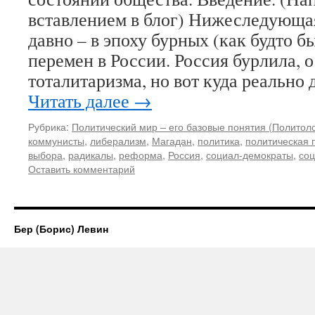
вставлением в блог) Нижеследующая
давно – в эпоху бурных (как будто 
перемен в России. Россия бурлила, 
тоталитаризма, но вот куда реально
Читать далее
→
Рубрика:
Политический мир – его базовые понятия (Политол
коммунисты
,
либерализм
,
Магадан
,
политика
,
политическая 
выбора
,
радикалы
,
реформа
,
Россия
,
социал-демократы
,
со
Оставить комментарий
Бер (Борис) Левин