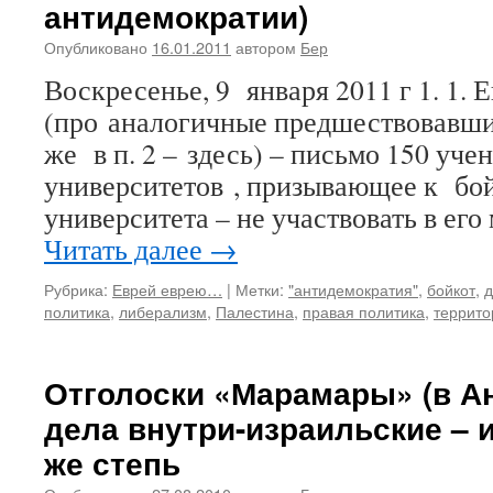
антидемократии)
Опубликовано
16.01.2011
автором
Бер
Воскресенье, 9 января 2011 г 1. 1. 
(про аналогичные предшествовавшие 
же в п. 2 – здесь) – письмо 150 уче
университетов , призывающее к бо
университета – не участвовать в ег
Читать далее
→
Рубрика:
Еврей еврею…
|
Метки:
"антидемократия"
,
бойкот
,
д
политика
,
либерализм
,
Палестина
,
правая политика
,
террито
Отголоски «Марамары» (в А
дела внутри-израильские – и
же степь