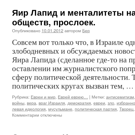
Яир Лапид и менталитеты н
обществ, прослоек.
Опубликовано
10.01.2012
автором
Бер
Совсем вот только что, в Израиле о
злободневных и обсуждаемых новос
Яира Лапида (сделанное где-то на п
оставлении им журналистского попр
сферу политической деятельности. 
политических кругах вызван тем, 
Рубрика:
Евреи и мир
,
Еврей еврею…
|
Метки:
антисемитизм
войны
,
вера
,
враг Израиля
,
демократия
,
евреи
,
зло
,
избранно
левая идеология
,
мусульмане
,
политическая партия
,
Творец
к
Комментарии
отключены
записи
Яир
Лапид