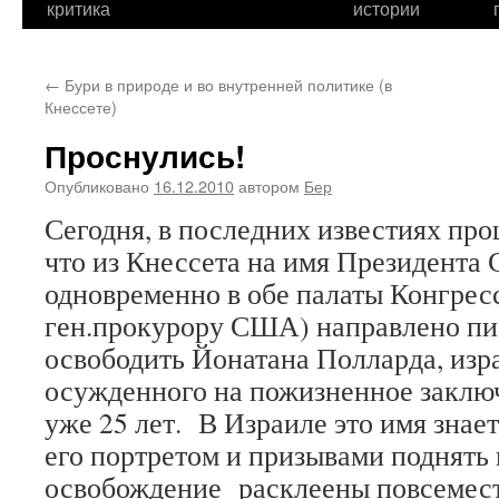
критика
истории
←
Бури в природе и во внутренней политике (в
Кнессете)
Проснулись!
Опубликовано
16.12.2010
автором
Бер
Сегодня, в последних известиях пр
что из Кнессета на имя Президента
одновременно в обе палаты Конгрес
ген.прокурору США) направлено пи
освободить Йонатана Полларда, изр
осужденного на пожизненное заклю
уже 25 лет. В Израиле это имя знае
его портретом и призывами поднять г
освобождение расклеены повсемест