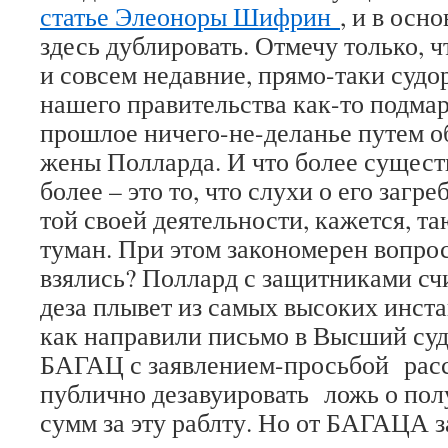
статье Элеоноры Шифрин
, и в осн
здесь дублировать. Отмечу только, 
и совсем недавние, прямо-таки суд
нашего правительства как-то подма
прошлое ничего-не-деланье путем 
жены Полларда. И что более сущест
более – это то, что слухи о его заг
той своей деятельности, кажется, т
туман. При этом закономерен вопрос
взялись? Поллард с защитниками счи
деза плывет из самых высоких инста
как направили письмо в Высший суд
БАГАЦ с заявлением-просьбой расс
публично дезавуировать ложь о по
сумм за эту раблту. Но от БАГАЦА за