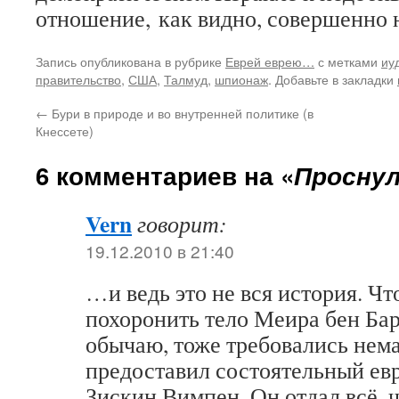
отношение, как видно, совершенно 
Запись опубликована в рубрике
Еврей еврею…
с метками
иу
правительство
,
США
,
Талмуд
,
шпионаж
. Добавьте в закладки
←
Бури в природе и во внутренней политике (в
Кнессете)
6 комментариев на «
Проснул
Vern
говорит:
19.12.2010 в 21:40
…и ведь это не вся история. Ч
похоронить тело Меира бен Ба
обычаю, тоже требовались нема
предоставил состоятельный ев
Зискин Вимпен. Он отдал всё, ч