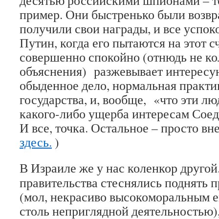
десятью российскими шпионами – т
пример. Они быстренько были возв
получили свои награды, и все успок
Путин, когда его пытаются на этот с
совершенно спокойно (отнюдь не ко
объяснения) разжевывает интересую
обыденное дело, нормальная практи
государства, и, вообще, «что эти л
какого-либо ущерба интересам Сое
И все, точка. Остальное – просто вн
здесь.
)
В Израиле же у нас коленкор другой
правительства стеснялись поднять 
(мол, некрасиво высокоморальным е
столь неприглядной деятельностью),