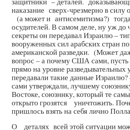
защитники – деталей. доказывающи
наказание сверх-чрезмерно в силу 
(а может и антисемитизма?) тогд
осудителей. В самом деле, ну уж до
секреты он передавал Израилю – ти
вооруженных сил арабских стран п
американской разведки. (Может да
вопрос – а почему США сами, пусть 
прямо на уровне разведывательных 
передавали такие данные Израилю? –
сами утверждали, лучшему союзник
Востоке, союзнику, который те самы
открыто грозятся уничтожить. Поч
пришлось взять на себя лично Полл
О деталях всей этой ситуации мож