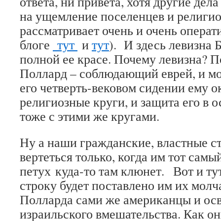
ответа, ни привета, хотя другие дел
на ущемление поселенцев и религио
рассматривает очень и очень операти
блоге
тут
и
тут
). И здесь левизна
полной ее красе. Почему левизна? П
Поллард – соблюдающий еврей, и м
его четверть-вековом сидении ему 
религиозные круги, и защита его в 
тоже с этими же кругами.
Ну а наши гражданские, властные с
вертеться только, когда им тот сам
петух куда-то там клюнет. Вот и тут
строку будет поставлено им их молч
Полларда сами же американцы и осво
израильского вмешательства. Как он