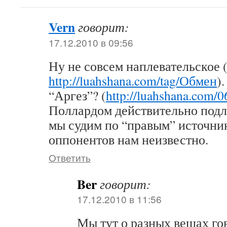
Vern
говорит:
17.12.2010 в 09:56
Ну не совсем наплевательское (
http://luahshana.com/tag/Обмен
)
“Аргез”? (
http://luahshana.com/0
Поллардом действительно подло
мы судим по “правым” источни
оппонентов нам неизвестно.
Ответить
Ber
говорит:
17.12.2010 в 11:56
Мы тут о разных вещах го