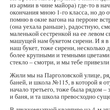
из армии в чине майора) где-то в нач
окончания мною 1-го класса, но до 
помню в окне вагона на перроне вс
(она уехала раньше), радостную, с
маленькой сестренкой на ее левом с
машущей нам букетом сирени. И я в
наш букет, тоже сирени, несколько д
более крупными и темными цветами,
стекло – смотри, и мы тебе привезли
Жили мы на Парголовской улице, р
баней, и школа №115, в которой я от
начало третьего, тоже была рядом – 
и баня, и та школа превосходно суще
В двухкомнатной квартире на 4-м э