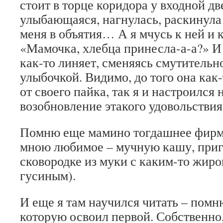
стоит в торце коридора у входной дв
улыбающаяся, нагнулась, раскинула 
меня в объятия… А я мчусь к ней и к
«Мамочка, хлебца принесла-а-а?» И 
как-то линяет, сменяясь смутительн
улыбочкой. Видимо, до того она как
от своего пайка, так я и настроился 
возобновление этакого удовольствия
Помню еще мамино тогдашнее фирм
мною любимое – мучную кашу, при
сковородке из муки с каким-то жиро
гусиным).
И еще я там научился читать – пом
которую освоил первой. Собственно