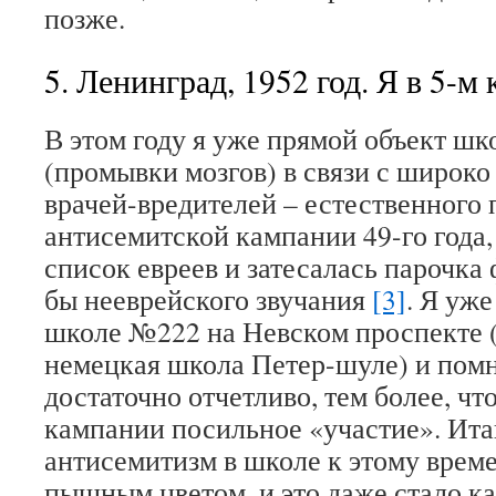
позже.
5. Ленинград, 1952 год. Я в 5-м 
В этом году я уже прямой объект ш
(промывки мозгов) в связи с широк
врачей-вредителей – естественного
антисемитской кампании 49-го года,
список евреев и затесалась парочка
бы нееврейского звучания
[3]
. Я уже
школе №222 на Невском проспекте 
немецкая школа Петер-шуле) и помн
достаточно отчетливо, тем более, чт
кампании посильное «участие». Итак
антисемитизм в школе к этому врем
пышным цветом, и это даже стало ка