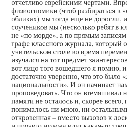
отчетливо еврейскими чертами. Впр
физиогномики (чтоб разбираться в 
обликах) мы тогда еще не доросли, 
соучеников мы (несколько ребят в к
не «по морде», а по прямым запися
графе классного журнала, который 
учительском столе во время перемен,
изучался на тот предмет заинтересо
вот лицо того вошедшего я помню, и
достаточно уверенно, что это было 
национальности». И он начинает нам
проповедовать. Что он втемяшивал на
памяти не осталось и, скорее всего, 
понималось ни мною, ни остальными
откровенная – вместо вызовов к доск
и прочего нудежа идет какая-то тре