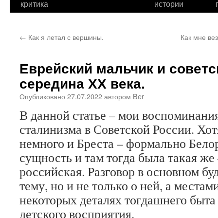
критика
истории
←
Как я летал с вершины.
Как мне ве
Еврейский мальчик и советс
середина ХХ века.
Опубликовано
27.07.2022
автором
Ber
В данной статье – мои воспоминания
сталинизма в Советской России. Хот
немного и Бреста – формально Бело
сущность и там тогда была такая же 
российская. Разговор в основном бу
тему, но и не только о ней, а местам
некоторых деталях тогдашнего быта
детского восприятия.