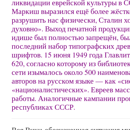
ликвидации еврейской культуры в С
Маркиш выразился ещё более жёстко
разрушить нас физически, Сталин хо
духовно». Выход печатной продукци
идишe был полностью запрещён, бы
последний набор типографских дре
шрифтов. 15 июня 1949 года Главли
620, согласно которому из библиоте
сети изымалось около 500 наименов
авторов на русском языке — как «с
«националистических». Евреев масс
работы. Аналогичные кампании про
республиках СССР.
Вся Вики-обозначенная ситуация мн