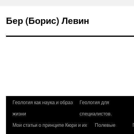
Бер (Борис) Левин
Перейти
Геология как наука и образ
Геология для
к
жизни
специалистов.
содержимому
Мои статьи о принципе Кюри и их
Полевые