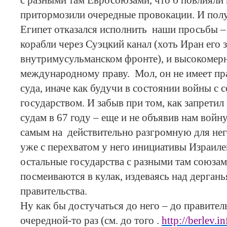
с разными там Евросоюзами, что б повлияли н
притормозили очередные провокации. И полу
Египет отказался исполнить наши просьбы – 
корабли через Суэцкий канал (хоть Иран его 
внутримусульманском фронте), и высокомерно
международному праву. Мол, он не имеет пр
суда, иначе как будучи в состоянии войны с
государством. И забыв при том, как запретил
судам в 67 году – еще и не объявив нам войну
самым на действительно разгромную для не
уже с перехватом у него инициативы Израиле
остальные государства с разными там союзам
посмеиваются в кулак, издеваясь над дерган
правительства.
Ну как бы достучаться до него – до правител
очередной-то раз (см. до того .
http://berlev.i