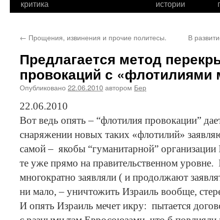
критика
истории
←
Прощения, извинения и прочие политесы.
В развит
Предлагается метод перек
провокаций с «флотилиями 
Опубликовано
22.06.2010
автором
Бер
22.06.2010
Вот ведь опять – “флотилия провокации” дае
снаряжении новых таких «флотилий» заявляю
самой – якобы “гуманитарной” организации 
те уже прямо на правительственном уровне.
многократно заявляли ( и продолжают заявлят
ни мало, – уничтожить Израиль вообще, стере
И опять Израиль мечет икру: пытается догов