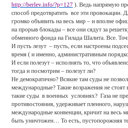
http://berlev.info/?p=127
). Ведь напрямую пр
способ предотвратить все эти провокации. Д
громко объявить на весь мир – и вполне офи
на прорыв блокады – все они сядут за решетк
обменного фонда на Гилада Шалита. Все. Точ
И пусть лезут – пусть, если настроены подсе
время ( и именно, административным порядком
И если полезут – исполнять то, что объявлен
тогда и посмотрим – полезут ли?
Не демократично? Всякие там суды не позвол
международные? Такие возражения не стоят 
такие суды
в военных
условиях?
Газа не п
противостояния, удерживает пленного, нару
международные конвенции, кричит на весь м
быть уничтожен… То есть, пустопорожняя т