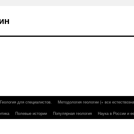
ин
Геология для специалистов.
Методология геологии (+ все естествозна
итика
Полевые истории
Популярная геология
Наука в России и е