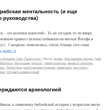
рабская ментальность (и еще
о руководства)
я – «из колонки новостей». То ли сегодня, то ли вчера
сновном правого уклона) побывала на могиле Йосефа в
лус). Съездили, помолились, спели Атикву (это гимн
ь далее
→
 (Израиль, Газа, Палестина).
|
Метки:
арабы
,
бреславские хасиды
,
Габи
 Махпела
,
Иерусалим
,
Кнессет
,
левая политика
,
министр обороны
,
ра.
,
Палестина
,
палестинская полиция
,
раматкаль
,
расстрел у
рак
|
Оставить комментарий
ерждаются археологией
Эйваль, к памятнику библейской истории с возрастом около