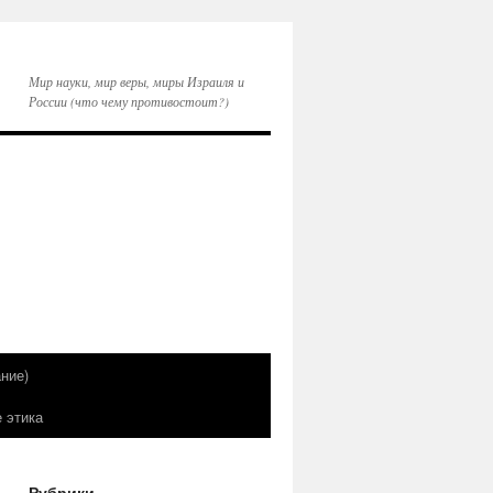
Мир науки, мир веры, миры Израиля и
России (что чему противостоит?)
ние)
е этика
Рубрики