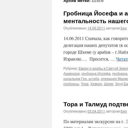
Шхем
Архив метки:
Гробница Йосефа и а
ментальность нашег
Опубликовано
14.06.2011
автором
Бер
14.06.2011 Сначала, как говоритс
делегация наших депутатов (в о
городе Шхеме (у арабов – г.Наб
Израиля)…. Просится, …
Читат
Рубрика:
Евреи и арабы в Святой Земле
Ашкенази
,
гробница Иосифа
,
гробница
начальник Ген. штаба
,
операция Марма
гробницы
,
Тора
,
Хеврон
,
Шхем
,
Эхуд Ба
Тора и Талмуд подтв
Опубликовано
03.04.2011
автором
Бер
По материалам экскурсии на г. 