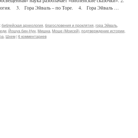
росвещенная» наука разоблачает «библейские сказочки». 2.
логия. 3. Гора Эйваль – по Торе. 4. Гора Эйваль …
:
библейская археология
,
благословения и проклятия
,
гора Эйваль
,
веди
,
Йошуа бин-Нун
,
Мишна
,
Моше (Моисей)
,
подтверждение истории
,
ра
,
Шхем
|
6 комментариев