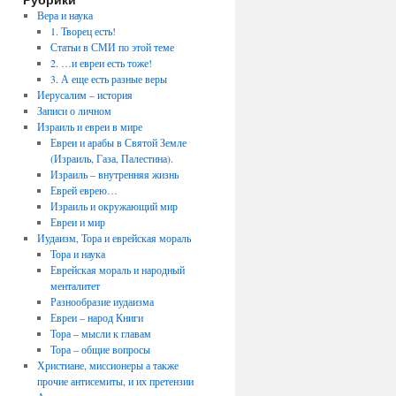
Вера и наука
1. Творец есть!
Статьи в СМИ по этой теме
2. …и евреи есть тоже!
3. А еще есть разные веры
Иерусалим – история
Записи о личном
Израиль и евреи в мире
Евреи и арабы в Святой Земле
(Израиль, Газа, Палестина).
Израиль – внутренняя жизнь
Еврей еврею…
Израиль и окружающий мир
Евреи и мир
Иудаизм, Тора и еврейская мораль
Тора и наука
Еврейская мораль и народный
менталитет
Разнообразие иудаизма
Евреи – народ Книги
Тора – мысли к главам
Тора – общие вопросы
Христиане, миссионеры а также
прочие антисемиты, и их претензии