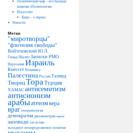
Политический мир – его базовые
понятия (Политология)
Искусство
Кино – о евреях
Новости
Метки
"миротворцы"
"флотилия свободы"
Войтеховский Ю.Л.
Записки РМО
Гилад Шалит
Израиль
Иерусалим
Кнессет
Нетаниягу
Палестина
Талмуд
Россия
Тора
Творец
Турция
антисемитизм
ХАМАС
антисионизм
арабы
атеизм
вера
враг
геохронология
демократия
диссимметрия
евреи
заповеди
зло
ислам
исходное неопределяемое понятие
иудаизм