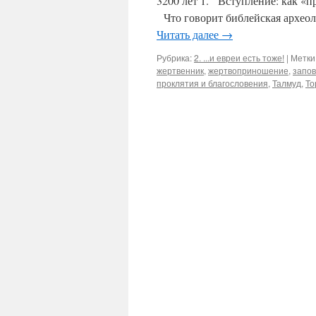
3200 лет 1. Вступление: как «п
Что говорит библейская архео
Читать далее
→
Рубрика:
2. ...и евреи есть тоже!
|
Метки
жертвенник
,
жертвоприношение
,
запо
проклятия и благословения
,
Талмуд
,
То