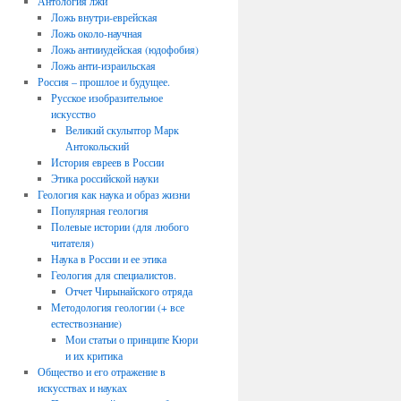
Антология лжи
Ложь внутри-еврейская
Ложь около-научная
Ложь антииудейская (юдофобия)
Ложь анти-израильская
Россия – прошлое и будущее.
Русское изобразительное
искусство
Великий скульптор Марк
Антокольский
История евреев в России
Этика российской науки
Геология как наука и образ жизни
Популярная геология
Полевые истории (для любого
читателя)
Наука в России и ее этика
Геология для специалистов.
Отчет Чирынайского отряда
Методология геологии (+ все
естествознание)
Мои статьи о принципе Кюри
и их критика
Общество и его отражение в
искусствах и науках