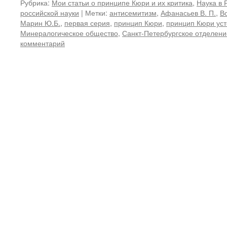
Рубрика:
Мои статьи о принципе Кюри и их критика
,
Наука в 
российской науки
|
Метки:
антисемитизм
,
Афанасьев В. П.
,
В
Марин Ю.Б.
,
первая серия
,
принцип Кюри
,
принцип Кюри ус
Минералогическое общество
,
Санкт-Петербургское отделен
комментарий