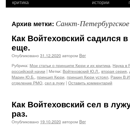
критика
истории
Санкт-Петербургское
Архив метки:
Как Войтеховский садился в
еще.
Опубликовано
31.12.2020
автором
Ber
Рубрика:
Мои статьи о принципе Кюри и их критика
,
Наука в 
российской науки
|
Метки:
Войтеховский Ю.Л.
,
вторая серия
,
Марин Ю.Б.
,
принцип Кюри
,
принцип Кюри устоял
,
Ракин В.И
отделение РМО
,
сел в лужу
|
Оставить комментарий
Как Войтеховский сел в лужу
раз.
Опубликовано
19.10.2020
автором
Ber