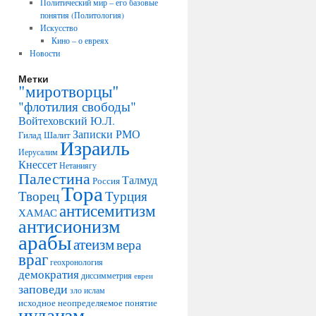
Политический мир – его базовые
понятия (Политология)
Искусство
Кино – о евреях
Новости
Метки
"миротворцы"
"флотилия свободы"
Войтеховский Ю.Л.
Записки РМО
Гилад Шалит
Израиль
Иерусалим
Кнессет
Нетаниягу
Палестина
Талмуд
Россия
Тора
Творец
Турция
антисемитизм
ХАМАС
антисионизм
арабы
атеизм
вера
враг
геохронология
демократия
диссимметрия
евреи
заповеди
зло
ислам
исходное неопределяемое понятие
иудаизм