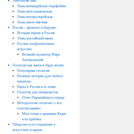
Антология лжи
Ложь антииудейская (юдофобия)
Ложь анти-израильская
Ложь внутри-еврейская
Ложь около-научная
Россия – прошлое и будущее.
История евреев в России
Этика российской науки
Русское изобразительное
искусство
Великий скульптор Марк
Антокольский
Геология как наука и образ жизни
Популярная геология
Полевые истории (для любого
читателя)
Наука в России и ее этика
Геология для специалистов.
Отчет Чирынайского отряда
Методология геологии (+ все
естествознание)
Мои статьи о принципе Кюри
и их критика
Общество и его отражение в
искусствах и науках