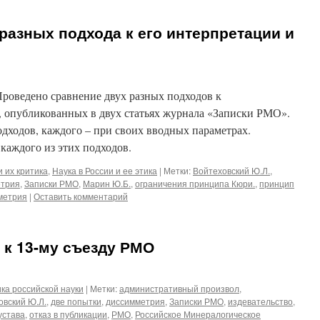
разных подхода к его интерпретации и
роведено сравнение двух разных подходов к
 опубликованных в двух статьях журнала «Записки РМО».
дходов, каждого – при своих вводных параметрах.
аждого из этих подходов.
 их критика
,
Наука в России и ее этика
|
Метки:
Войтеховский Ю.Л.
,
етрия
,
Записки РМО
,
Марин Ю.Б.
,
ограничения принципа Кюри.
,
принцип
метрия
|
Оставить комментарий
 к 13-му съезду РМО
ка российской науки
|
Метки:
административный произвол
,
овский Ю.Л.
,
две попытки
,
диссимметрия
,
Записки РМО
,
издевательство
,
устава
,
отказ в публикации
,
РМО
,
Российское Минералогическое