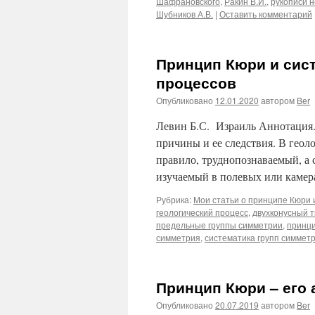
Шафрановского
,
Ракин В.И.
,
рукописи н
Шубников А.В.
|
Оставить комментарий
Принцип Кюри и сис
процессов
Опубликовано
12.01.2020
автором
Ber
Левин Б.С. Израиль Аннотация.
причины и ее следствия. В геоло
правило, труднопознаваемый, а 
изучаемый в полевых или каме
Рубрика:
Мои статьи о принципе Кюри и
геологический процесс
,
двухконусный 
предельные группы симметрии
,
принц
симметрия
,
систематика групп симмет
Принцип Кюри – его 
Опубликовано
20.07.2019
автором
Ber