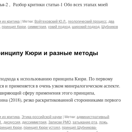
ья-2 , Разбор критики статьи-1 Обо всех этапах моей
 их критика
|
Метки:
Войтеховский Ю.Л.
,
геологический процесс
,
два
,
принцип Кюри
,
симметрия
,
узкий подход
,
широкий подход
,
Шубников
ринципу Кюри и разные методы
подхода к использованию принципа Кюри. По первому
я и применяется в очень узком минералогическом аспекте.
сширяющий сферу применения этого принципа,
вина (2018), резко раскритикованной сторонниками первого
 их критика
,
Этика российской науки
|
Метки:
административный
.
,
дискуссия
,
диссимметрия
,
Записки РМО
,
затыкание рта
,
ложь
,
ринцип Кюри
,
принцип Кюри устоял
,
принцип Шубникова-