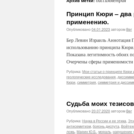
диссимметрия
Архив метки:
Принцип Кюри – два 
применению.
Опубликовано
04.01.2023
автором
Ber
Бер Левин Израиль Аннотация П
использованию принципа Кюри,
Показана легитимность обоих по
Очерчены сферы применимости к
Рубрика:
Мои статьи о принципе Кюри и
геологические исследования
,
диссимм
Кюри
,
симметрия
,
симметрия и диссим
Судьба моих тезисов
Опубликовано
20.07.2020
автором
Ber
Рубрика:
Наука в России и ее этика
,
Эти
антисемитизм
,
боязнь диспута
,
Войтех
ложь
,
Марин Ю.Б.
,
мораль
,
нарушение 