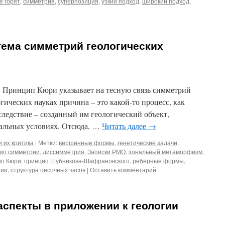
е горят
,
симметрия
,
суперпозиция
,
узкий подход
,
широкий подход
,
тема симметрий геологических
 Принцип Кюри указывает на тесную связь симметрий
гических науках причина – это какой-то процесс, как
следствие – созданный им геологический объект,
ральных условиях. Отсюда, …
Читать далее
→
 их критика
|
Метки:
вершинные формы
,
генетические задачи
,
тип симметрии
,
диссимметрия
,
Записки РМО
,
зональный метаморфизм
,
ип Кюри
,
принцип Шубникова-Шафрановского
,
реберные формы
,
рии
,
структура песочных часов
|
Оставить комментарий
аспекты в приложении к геологии