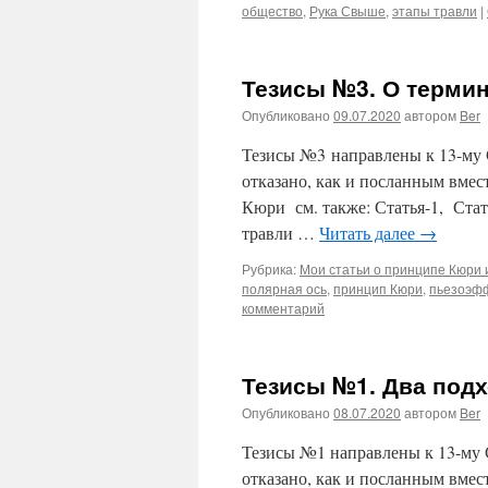
общество
,
Рука Свыше
,
этапы травли
|
Тезисы №3. О терми
Опубликовано
09.07.2020
автором
Ber
Тезисы №3 направлены к 13-му
отказано, как и посланным вме
Кюри см. также: Статья-1, Стат
травли …
Читать далее
→
Рубрика:
Мои статьи о принципе Кюри и
полярная ось
,
принцип Кюри
,
пьезоэф
комментарий
Тезисы №1. Два подх
Опубликовано
08.07.2020
автором
Ber
Тезисы №1 направлены к 13-му 
отказано, как и посланным вме