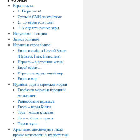
Вера и наука
1. Творец есть!
Статьи в СМИ по этой теме
2. …и евреи есть тоже!
3. А еще есть разные веры
Иерусалим – история
Записи о личном
Израиль и евреи в мире
Евреи и арабы в Святой Земле
(Израиль, Газа, Палестина).
Израиль – внутренняя жизнь
Еврей еврею…
Израиль и окружающий мир
Евреи и мир
Иудаизм, Тора и еврейская мораль
Еврейская мораль и народный
менталитет
Разнообразие иудаизма
Евреи – народ Книги
Тора – мысли к главам
Тора – общие вопросы
Тора и наука
Христиане, миссионеры а также
прочие антисемиты, и их претензии