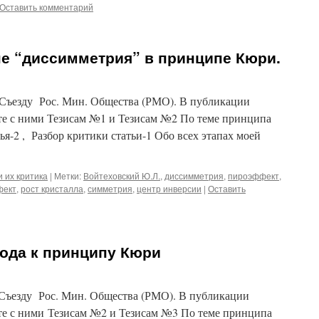
Оставить комментарий
не “диссимметрия” в принципе Кюри.
 Съезду Рос. Мин. Общества (РМО). В публикации
сте с ними Тезисам №1 и Тезисам №2 По теме принципа
ья-2 , Разбор критики статьи-1 Обо всех этапах моей
 их критика
|
Метки:
Войтеховский Ю.Л.
,
диссимметрия
,
пироэффект
,
фект
,
рост кристалла
,
симметрия
,
центр инверсии
|
Оставить
ода к принципу Кюри
Съезду Рос. Мин. Общества (РМО). В публикации
сте с ними Тезисам №2 и Тезисам №3 По теме принципа