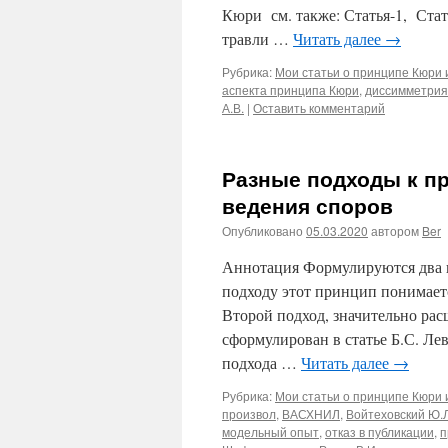
Кюри см. также: Статья-1, Стат
травли …
Читать далее
→
Рубрика:
Мои статьи о принципе Кюри и
аспекта принципа Кюри
,
диссимметрия
А.В.
|
Оставить комментарий
Разные подходы к п
ведения споров
Опубликовано
05.03.2020
автором
Ber
Аннотация Формулируются два 
подходу этот принцип понимаетс
Второй подход, значительно ра
сформулирован в статье Б.С. Ле
подхода …
Читать далее
→
Рубрика:
Мои статьи о принципе Кюри и
произвол
,
ВАСХНИЛ
,
Войтеховский Ю.Л
модельный опыт
,
отказ в публикации
,
п