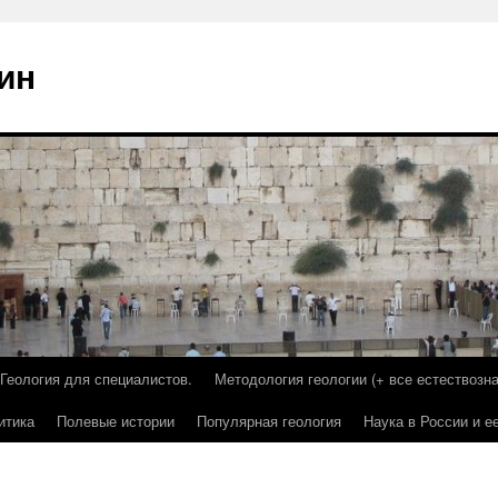
ин
Геология для специалистов.
Методология геологии (+ все естествозна
итика
Полевые истории
Популярная геология
Наука в России и е