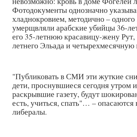
невозможно: кровь в доме Фогелей л
Фотодокументы однозначно указываю
хладнокровием, методично – одного 
умерщвляли арабские убийцы 36-лет
его 35-летнюю красавицу-жену Рут, 
летнего Эльада и четырехмесячную
"Публиковать в СМИ эти жуткие сн
дети, проснувшиеся сегодня утром 
раскрывшие газету, будут шокирован
есть, учиться, спать"… – опасаютс
либералы.