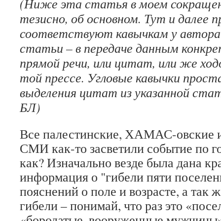
(Ниже эта статья в моем сокраще
тезисно, об основном.
Тут и далее п
соответствуют кавычкам у автора
статьи – в передаче данным конкр
прямой речи, или цитат, или же хо
той прессе. Угловые кавычки прост
выделения цитат из указанной стать
БЛ)
Все палестинские, ХАМАС-овские и
СМИ как-то засветили событие по г
как? Изначально везде была дана кра
информация о "гибели пяти поселен
пояснений о поле и возрасте, а так 
гибели – понимай, что раз это «посе
«бородатые, вооруженные мужчины»