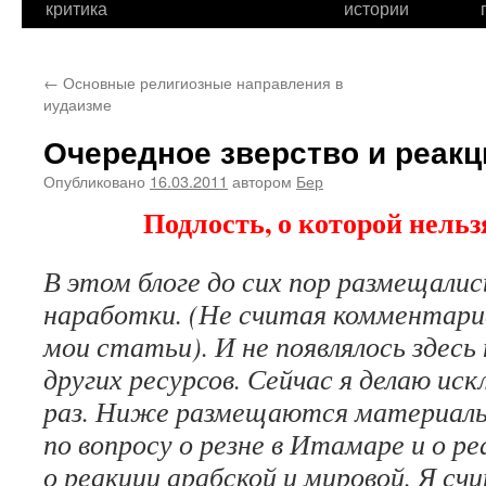
критика
истории
←
Основные религиозные направления в
иудаизме
Очередное зверство и реакц
Опубликовано
16.03.2011
автором
Бер
Подлость, о которой нель
В этом блоге до сих пор размещалис
наработки. (Не считая комментари
мои статьи). И не появлялось здесь
других ресурсов. Сейчас я делаю иск
раз. Ниже размещаются материалы 
по вопросу о резне в Итамаре и о ре
о реакции арабской и мировой. Я сч