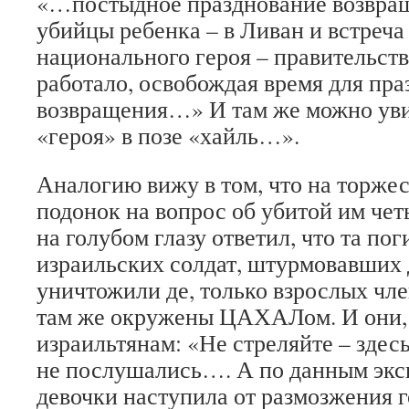
«…постыдное празднование возвращ
убийцы ребенка – в Ливан и встреча 
национального героя – правительство
работало, освобождая время для пра
возвращения…» И там же можно уви
«героя» в позе «хайль…».
Аналогию вижу в том, что на торжест
подонок на вопрос об убитой им чет
на голубом глазу ответил, что та пог
израильских солдат, штурмовавших д
уничтожили де, только взрослых чл
там же окружены ЦАХАЛом. И они, 
израильтянам: «Не стреляйте – здесь
не послушались…. А по данным экс
девочки наступила от размозжения 