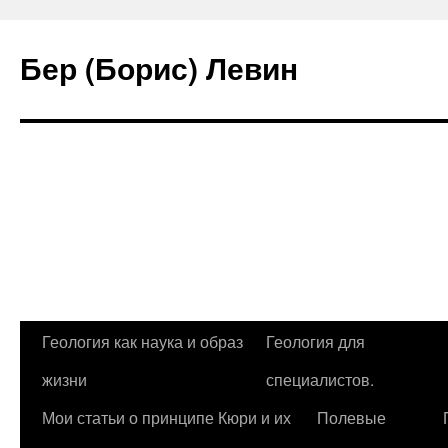
Бер (Борис) Левин
Перейти
Геология как наука и образ
Геология для
к
жизни
специалистов.
содержимому
Мои статьи о принципе Кюри и их
Полевые