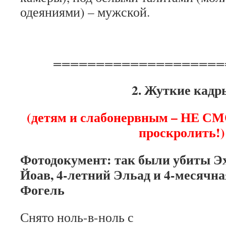
одеяниями) – мужской.
====================
2. Жуткие кадр
(детям и слабонервным – НЕ С
проскролить!)
Фотодокумент: так были убиты Эху
Йоав, 4-летний Эльад и 4-месячн
Фогель
Снято ноль-в-ноль с