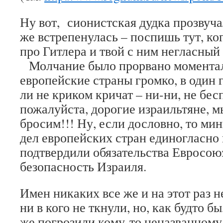
Ну вот, сионистская дудка прозвуч
же встрепенулась – поспишь тут, ко
про Гитлера и твой с ним негласный
Молчание было прорвано моменталь
европейские страны громко, в один г
ли не криком кричат – ни-ни, не бес
пожалуйста, дорогие израильтяне, м
бросим!!! Ну, если дословно, то м
дел европейских стран единогласно
подтвердили обязательства Евросою
безопасность Израиля.
Имен никаких все же и на этот раз н
ни в кого не ткнули, но, как будто б
же погрозили кому-то неназванному