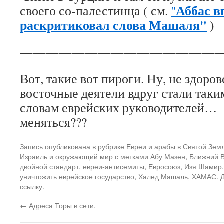
Аббас в
своего со-палестинца ( см.
"
раскритиковал слова Машаля"
)
————————————————
Вот, такие вот пироги. Ну, не здоров
восточные деятели вдруг стали так
словам еврейских руководителей… 
меняться???
Запись опубликована в рубрике
Евреи и арабы в Святой Земл
Израиль и окружающий мир
с метками
Абу Мазен
,
Ближний В
двойной стандарт
,
евреи-антисемиты
,
Евросоюз
,
Изя Шамир
уничтожить еврейское государство
,
Халед Машаль
,
ХАМАС
. 
ссылку
.
←
Адреса Торы в сети.