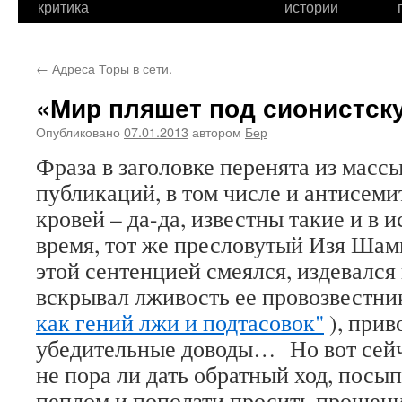
критика
истории
←
Адреса Торы в сети.
«Мир пляшет под сионистск
Опубликовано
07.01.2013
автором
Бер
Фраза в заголовке перенята из масс
публикаций, в том числе и антисеми
кровей – да-да, известны такие и в и
время, тот же пресловутый Изя Шами
этой сентенцией смеялся, издевался 
вскрывал лживость ее провозвестни
как гений лжи и подтасовок"
), прив
убедительные доводы… Но вот сейч
не пора ли дать обратный ход, посып
пеплом и поползти просить прощен