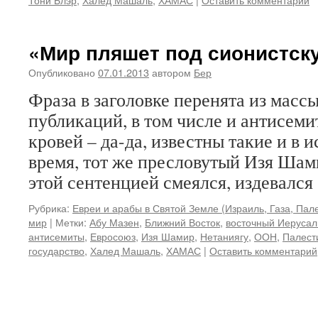
«Мир пляшет под сионистск
Опубликовано
07.01.2013
автором
Бер
Фраза в заголовке перенята из масс
публикаций, в том числе и антисеми
кровей – да-да, известны такие и в и
время, тот же пресловутый Изя Шами
этой сентенцией смеялся, издевалс
Рубрика:
Евреи и арабы в Святой Земле (Израиль, Газа, Пале
мир
|
Метки:
Абу Мазен
,
Ближний Восток
,
восточный Иеруса
антисемиты
,
Евросоюз
,
Изя Шамир
,
Нетаниягу
,
ООН
,
Палест
государство
,
Халед Машаль
,
ХАМАС
|
Оставить комментарий