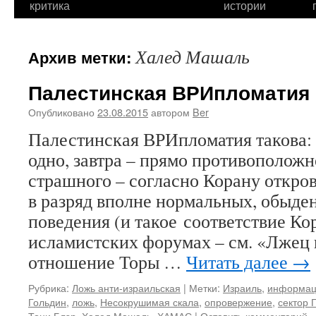
критика
истории
Халед Машаль
Архив метки:
Палестинская ВРИпломатия
Опубликовано
23.08.2015
автором
Ber
Палестинская ВРИпломатия такова: 
одно, завтра – прямо противополож
страшного – согласно Корану откров
в разряд вполне нормальных, обыде
поведения (и такое соответствие Ко
исламистских форумах – см. «Лжец в
отношение Торы …
Читать далее
→
Рубрика:
Ложь анти-израильская
|
Метки:
Израиль
,
информац
Гольдин
,
ложь
,
Несокрушимая скала
,
опровержение
,
сектор 
Тони Блэр
,
Халед Машаль
,
ХАМАС
|
Оставить комментарий