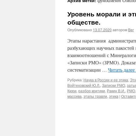
фундамент Омолон
Архив метки:
Уровень морали и э
обществе.
Опубликовано
13.07.2020
автором
Ber
Этапы нарастания администрати
разбухающих научных пакостей 
взаимоотношений с Минералоги
«Записки РМО» (ЗРМО). Доказате
систематизации …
Читать далее
Рубрика:
Наука в России и ее этика
,
Эти
Войтеховский Ю.Л.
,
Записки РМО
,
заты
Кюри
,
разбор критики
,
Ракин В.И.
,
РМО
массива
,
этапы травли
,
этика
|
Оставит