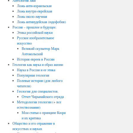
Антология лжи
Ложь анти-израильская
Ложь внутри-еврейская
Ложь около-научная
Ложь антииудейская (юдофобия)
Россия – прошлое и будущее.
Этика российской науки
Русское изобразительное
искусство
Великий скульптор Марк
Антокольский
История евреев в России
Геология как наука и образ жизни
Наука в России и ее этика
Популярная геология
Полевые истории (для любого
читателя)
Геология для специалистов.
Отчет Чирынайского отряда
Методология геологии (+ все
естествознание)
Мои статьи о принципе Кюри
и их критика
Общество и его отражение в
искусствах и науках