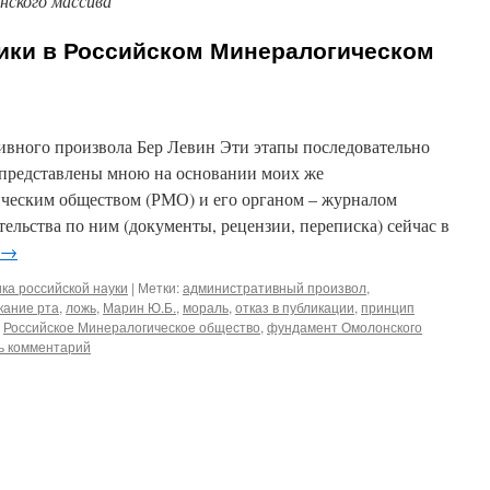
ского массива
тики в Российском Минералогическом
вного произвола Бер Левин Эти этапы последовательно
представлены мною на основании моих же
ческим обществом (РМО) и его органом – журналом
льства по ним (документы, рецензии, переписка) сейчас в
→
ка российской науки
|
Метки:
административный произвол
,
кание рта
,
ложь
,
Марин Ю.Б.
,
мораль
,
отказ в публикации
,
принцип
,
Российское Минералогическое общество
,
фундамент Омолонского
ь комментарий