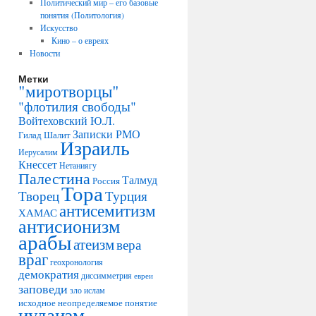
Политический мир – его базовые
понятия (Политология)
Искусство
Кино – о евреях
Новости
Метки
"миротворцы"
"флотилия свободы"
Войтеховский Ю.Л.
Записки РМО
Гилад Шалит
Израиль
Иерусалим
Кнессет
Нетаниягу
Палестина
Талмуд
Россия
Тора
Творец
Турция
антисемитизм
ХАМАС
антисионизм
арабы
атеизм
вера
враг
геохронология
демократия
диссимметрия
евреи
заповеди
зло
ислам
исходное неопределяемое понятие
иудаизм