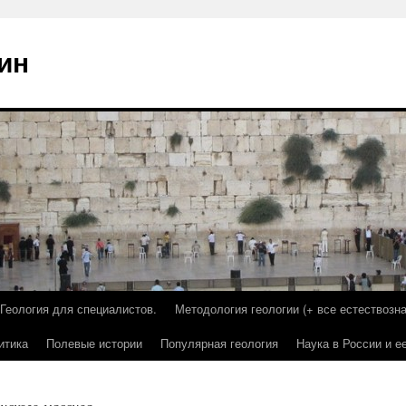
ин
Геология для специалистов.
Методология геологии (+ все естествозна
итика
Полевые истории
Популярная геология
Наука в России и е