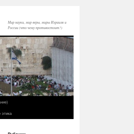
Мир науки, мир веры, миры Израиля и
России (что чему противостоит?)
ние)
е этика
Рубрики