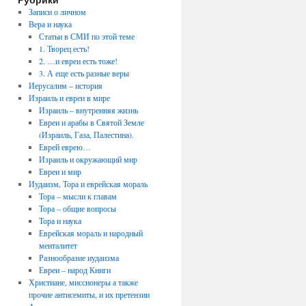
Записи о личном
Вера и наука
Статьи в СМИ по этой теме
1. Творец есть!
2. …и евреи есть тоже!
3. А еще есть разные веры
Иерусалим – история
Израиль и евреи в мире
Израиль – внутренняя жизнь
Евреи и арабы в Святой Земле
(Израиль, Газа, Палестина).
Еврей еврею…
Израиль и окружающий мир
Евреи и мир
Иудаизм, Тора и еврейская мораль
Тора – мысли к главам
Тора – общие вопросы
Тора и наука
Еврейская мораль и народный
менталитет
Разнообразие иудаизма
Евреи – народ Книги
Христиане, миссионеры а также
прочие антисемиты, и их претензии