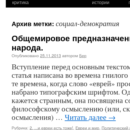
критика
истории
социал-демократия
Архив метки:
Общемировое предназначен
народа.
Опубликовано
25.11.2013
автором
Бер
Вступление перед основным тексто
статья написана во времена гнилого 
те времена, когда слово «еврей» про
набрано типографским шрифтом. Одн
кажется странным, она посвящена с
философскому осмыслению (или, ск
осмысления) …
Читать далее
→
Рубрика:
2. ...и евреи есть тоже!
,
Евреи и мир
,
Политический 