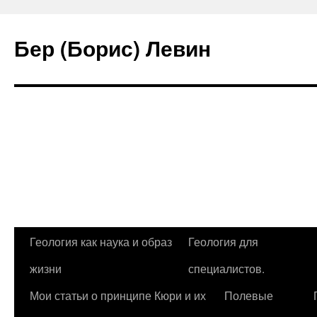
Бер (Борис) Левин
Геология как наука и образ
Геология для
Перейти
жизни
специалистов.
к
Мои статьи о принципе Кюри и их
Полевые
содержимому