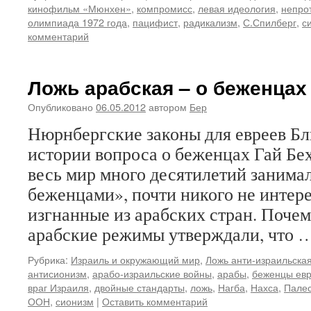
кинофильм «Мюнхен»
,
компромисс
,
левая идеология
,
непро
олимпиада 1972 года
,
пацифист
,
радикализм
,
С.Спилберг
,
с
комментарий
Ложь арабская – о беженцах
Опубликовано
06.05.2012
автором
Бер
Нюрнбергские законы для евреев Бл
истории вопроса о беженцах Гай Бех
весь мир много десятилетий занима
беженцами», почти никого не интере
изгнанные из арабских стран. Поче
арабские режимы утверждали, что
Рубрика:
Израиль и окружающий мир
,
Ложь анти-израильска
антисионизм
,
арабо-израильские войны
,
арабы
,
беженцы евр
враг Израиля
,
двойные стандарты
,
ложь
,
Нагба
,
Нахса
,
Пале
ООН
,
сионизм
|
Оставить комментарий