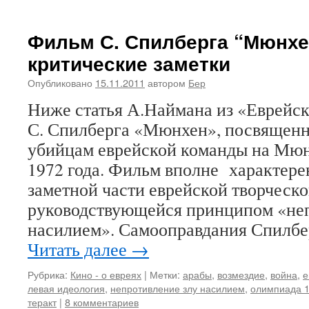
Фильм С. Спилберга “Мюнхе
критические заметки
Опубликовано
15.11.2011
автором
Бер
Ниже статья А.Наймана из «Еврейск
С. Спилберга «Мюнхен», посвященн
убийцам еврейской команды на Мю
1972 года. Фильм вполне характере
заметной части еврейской творческ
руководствующейся принципом «неп
насилием». Самооправдания Спилб
Читать далее
→
Рубрика:
Кино - о евреях
|
Метки:
арабы
,
возмездие
,
война
,
е
левая идеология
,
непротивление злу насилием
,
олимпиада 1
теракт
|
8 комментариев