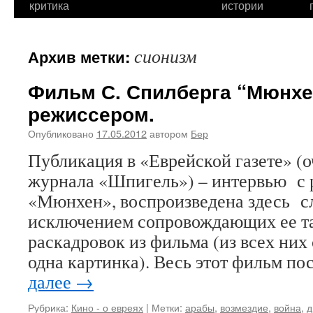
критика
истории
сионизм
Архив метки:
Фильм С. Спилберга “Мюнхе
режиссером.
Опубликовано
17.05.2012
автором
Бер
Публикация в «Еврейской газете» (о
журнала «Шпигель») – интервью с
«Мюнхен», воспроизведена здесь сло
исключением сопровождающих ее т
раскадровок из фильма (из всех них
одна картинка). Весь этот фильм п
далее
→
Рубрика:
Кино - о евреях
|
Метки:
арабы
,
возмездие
,
война
,
д