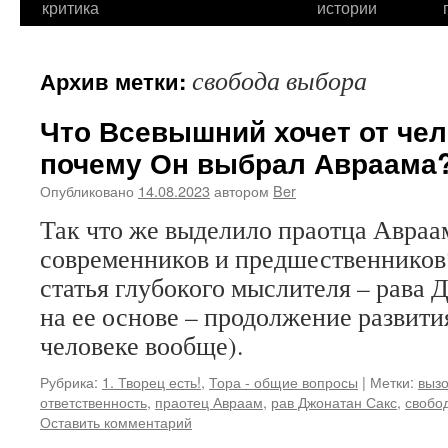
критика
истории
свобода выбора
Архив метки:
Что Всевышний хочет от че
почему Он выбрал Авраама
Опубликовано
14.08.2023
автором
Ber
Так что же выделило праотца Авраам
современников и предшественников?
статья глубокого мыслителя – рава 
на ее основе – продолжение развити
человеке вообще).
Рубрика:
1. Творец есть!
,
Тора - общие вопросы
|
Метки:
вызо
ответственность
,
праотец Авраам
,
рав Джонатан Сакс
,
свобо
Оставить комментарий