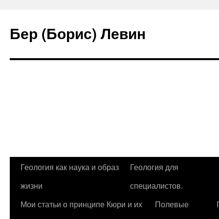
Бер (Борис) Левин
Перейти
Геология как наука и образ
Геология для
к
жизни
специалистов.
содержимому
Мои статьи о принципе Кюри и их
Полевые