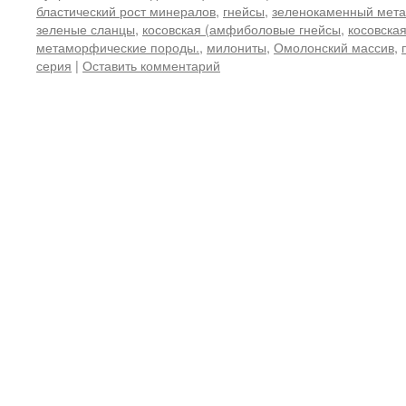
бластический рост минералов
,
гнейсы
,
зеленокаменный мет
зеленые сланцы
,
косовская (амфиболовые гнейсы
,
косовска
метаморфические породы.
,
милониты
,
Омолонский массив
,
серия
|
Оставить комментарий