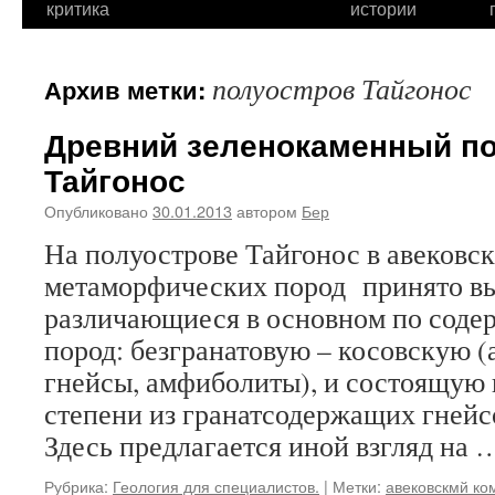
критика
истории
полуостров Тайгонос
Архив метки:
Древний зеленокаменный по
Тайгонос
Опубликовано
30.01.2013
автором
Бер
На полуострове Тайгонос в авековс
метаморфических пород принято вы
различающиеся в основном по соде
пород: безгранатовую – косовскую 
гнейсы, амфиболиты), и состоящую 
степени из гранатсодержащих гнейс
Здесь предлагается иной взгляд на
Рубрика:
Геология для специалистов.
|
Метки:
авековскмй ко