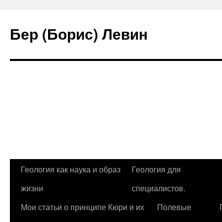
Бер (Борис) Левин
Перейти
Геология как наука и образ
Геология для
к
жизни
специалистов.
содержимому
Мои статьи о принципе Кюри и их
Полевые