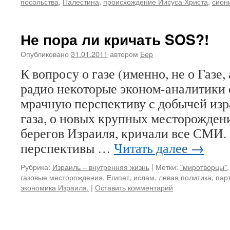
посольства
,
Палестина
,
происхождение Иисуса Христа
,
сион
Не пора ли кричать SOS?!
Опубликовано
31.01.2011
автором
Бер
К вопросу о газе (именно, не о Газе, 
радио некоторые эконом-аналитики 
мрачную перспективу с добычей изра
газа, о новых крупных месторождени
берегов Израиля, кричали все СМИ.
перспективы …
Читать далее
→
Рубрика:
Израиль – внутренняя жизнь
|
Метки:
"миротворцы"
газовые месторождения
,
Египет
,
ислам
,
левая политика
,
пар
экономика Израиля.
|
Оставить комментарий