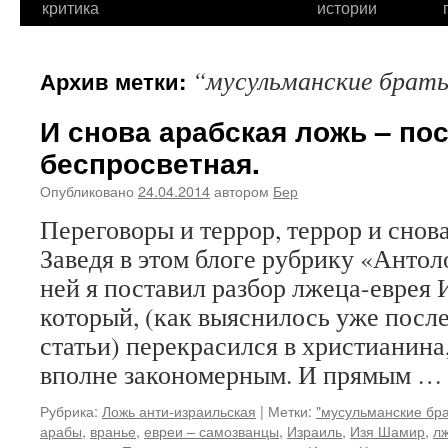
критика
истории
“мусульманские брат
Архив метки:
И снова арабская ложь – по
беспросветная.
Опубликовано
24.04.2014
автором
Бер
Переговоры и террор, террор и снов
Заведя в этом блоге рубрику «Антол
ней я поставил разбор лжеца-еврея
который, (как выяснилось уже посл
статьи) перекрасился в христианина
вполне закономерным. И прямым 
Рубрика:
Ложь анти-израильская
|
Метки:
"мусульманские бра
арабы
,
вранье
,
евреи – самозванцы
,
Израиль
,
Изя Шамир
,
лж