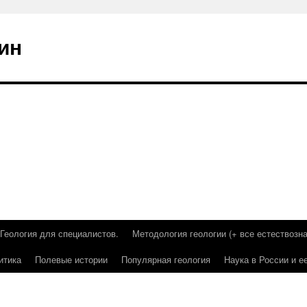
ин
Геология для специалистов.
Методология геологии (+ все естествозна
итика
Полевые истории
Популярная геология
Наука в России и е