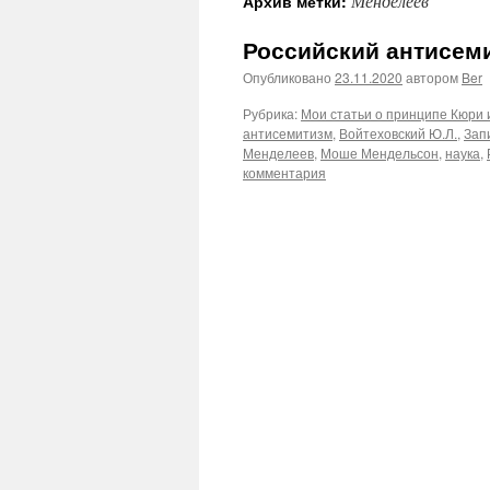
Менделеев
Архив метки:
Российский антисеми
Опубликовано
23.11.2020
автором
Ber
Рубрика:
Мои статьи о принципе Кюри и
антисемитизм
,
Войтеховский Ю.Л.
,
Зап
Менделеев
,
Моше Мендельсон
,
наука
,
комментария