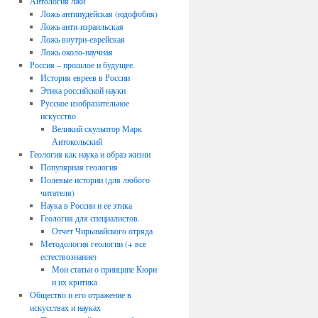
Антология лжи
Ложь антииудейская (юдофобия)
Ложь анти-израильская
Ложь внутри-еврейская
Ложь около-научная
Россия – прошлое и будущее.
История евреев в России
Этика российской науки
Русское изобразительное
искусство
Великий скульптор Марк
Антокольский
Геология как наука и образ жизни
Популярная геология
Полевые истории (для любого
читателя)
Наука в России и ее этика
Геология для специалистов.
Отчет Чирынайского отряда
Методология геологии (+ все
естествознание)
Мои статьи о принципе Кюри
и их критика
Общество и его отражение в
искусствах и науках