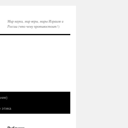
Мир науки, мир веры, миры Израиля и
России (что чему противостоит?)
ние)
е этика
Рубрики