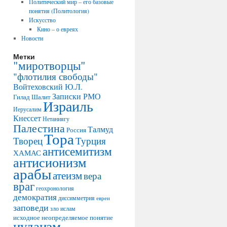
Политический мир – его базовые
понятия (Политология)
Искусство
Кино – о евреях
Новости
Метки
"миротворцы"
"флотилия свободы"
Войтеховский Ю.Л.
Записки РМО
Гилад Шалит
Израиль
Иерусалим
Кнессет
Нетаниягу
Палестина
Талмуд
Россия
Тора
Творец
Турция
антисемитизм
ХАМАС
антисионизм
арабы
атеизм
вера
враг
геохронология
демократия
диссимметрия
евреи
заповеди
зло
ислам
исходное неопределяемое понятие
иудаизм