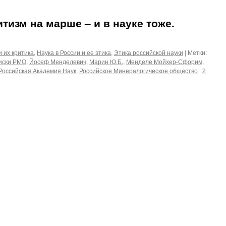
тизм на марше – и в науке тоже.
 их критика
,
Наука в России и ее этика
,
Этика российской науки
|
Метки:
иски РМО
,
Йосеф Менделевич
,
Марин Ю.Б.
,
Менделе Мойхер-Сфорим
,
Российская Академия Наук
,
Российское Минералогическое общество
|
2