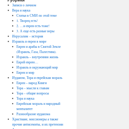
Записи о личном
Вера и наука
Статьи в СМИ по этой теме
1. Творец есть!
2. …и евреи есть тоже!
3. А еще есть разные веры
Иерусалим – история
Израиль и евреи в мире
Евреи и арабы в Святой Земле
(Израиль, Газа, Палестина).
Израиль – внутренняя жизнь
Еврей еврею…
Израиль и окружающий мир
Евреи и мир
Иудаизм, Тора и еврейская мораль
Евреи – народ Книги
Тора – мысли к главам
Тора – общие вопросы
Тора и наука
Еврейская мораль и народный
менталитет
Разнообразие иудаизма
Христиане, миссионеры а также
прочие антисемиты, и их претензии