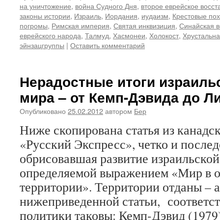
на уничтожение
,
война Судного Дня
,
второе еврейское восст
законы истории
,
Израиль
,
Иордания
,
иудаизм
,
Крестовые по
погромы
,
Римская империя
,
Святая инквизиция
,
Синайская 
еврейского народа
,
Талмуд
,
Хасмонеи
,
Холокост
,
Хрустальна
эйнзацгруппы
|
Оставить комментарий
Нерадостные итоги израиль
мира – от Кемп-Дэвида до Л
Опубликовано
25.02.2012
автором
Бер
Ниже скопирована статья из канадс
«Русский Экспресс», четко и после
обрисовавшая развитие израильской
определяемой выражением «Мир в о
территории». Территории отданы – 
нижеприведенной статьи, соответс
политики таковы: Кемп-Дэвид (197