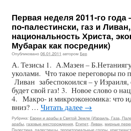
Первая неделя 2011-го года 
по-палестински, газ и Ливан,
национальность Христа, эко
Мубарак как посредник)
Опубликовано
06.01.2011
автором
Бер
А. Тезисы 1. А.Мазен – Б.Нетанияг
уколами. Что такое переговоры по п
Ливан забеспокоился – у Израиля,
будет свой газ! 3. Новое слово о н
4. Макро- и микроэкономика: что ид
вниз? …
Читать далее
→
Рубрика:
Евреи и арабы в Святой Земле (Израиль, Газа, Пале
арабы
,
газовые месторождения
,
Египет
,
Ливан
,
мирные пере
Палестина
,
палестинцы
,
территориальные споры
,
христианс