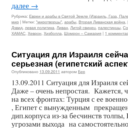
далее
→
Рубрика:
Евреи и арабы в Святой Земле (Израиль, Газа, Пале
мир
|
Метки:
"миротворцы"
,
арабы
,
Вторая Ливанская война
,
Дэвид
,
левая политика
,
Ливан
,
Литой свинец
,
палестинцы
,
Со
ХАМАС
,
Хеврон
,
Хизболла
,
Шомрон – Самария
|
1 коммента
Ситуация для Израиля сейча
серьезная (египетский аспект
Опубликовано
13.09.2011
автором
Бер
13.09.2011 Ситуация для Израиля се
Даже – очень непростая. Кажется, ч
на всех фронтах: Турция с ее военн
, Египет с вынужденным прекраще
дип.корпуса из-за бесчинств толпы, 
угрозами выхода на самостоятельн