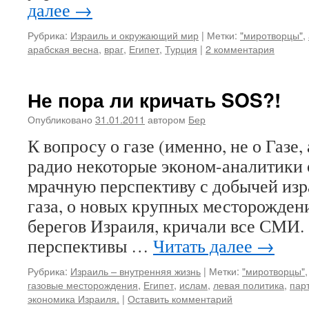
далее
→
Рубрика:
Израиль и окружающий мир
|
Метки:
"миротворцы"
,
арабская весна
,
враг
,
Египет
,
Турция
|
2 комментария
Не пора ли кричать SOS?!
Опубликовано
31.01.2011
автором
Бер
К вопросу о газе (именно, не о Газе, 
радио некоторые эконом-аналитики 
мрачную перспективу с добычей изра
газа, о новых крупных месторождени
берегов Израиля, кричали все СМИ.
перспективы …
Читать далее
→
Рубрика:
Израиль – внутренняя жизнь
|
Метки:
"миротворцы"
газовые месторождения
,
Египет
,
ислам
,
левая политика
,
пар
экономика Израиля.
|
Оставить комментарий