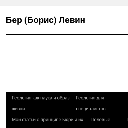
Бер (Борис) Левин
Перейти
Геология как наука и образ
Геология для
к
жизни
специалистов.
содержимому
Мои статьи о принципе Кюри и их
Полевые