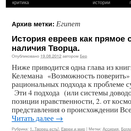
критика
истории
Египет
Архив метки:
История евреев как прямое 
наличия Творца.
Опубликовано
19.08.2012
автором
Бер
Ниже приводится одна глава из кни
Келемана «Возможность поверить» 
рациональных подхода к проблеме с
Эти 4 подхода (или системы доводов
позиции нравственности, 2. от кос
представления о происхождении Вс
Читать далее
→
Рубрика:
1. Творец есть!
,
Евреи и мир
|
Метки:
Ассирия
,
Богд