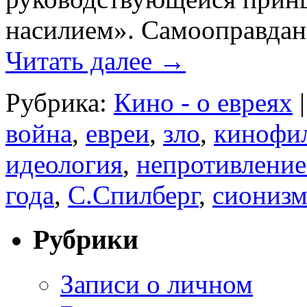
насилием». Самооправда
Читать далее
→
Рубрика:
Кино - о евреях
|
война
,
евреи
,
зло
,
кинофи
идеология
,
непротивление
года
,
С.Спилберг
,
сиониз
Рубрики
Записи о личном