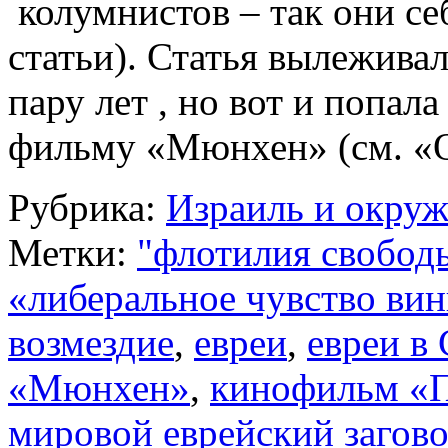
колумнистов – так они се
статьи). Статья вылеживал
пару лет , но вот и попал
фильму «Мюнхен» (см. 
Рубрика:
Израиль и окру
Метки:
"флотилия свобод
«либеральное чувство ви
возмездие
,
евреи
,
евреи в
«Мюнхен»
,
кинофильм «
мировой еврейский загов