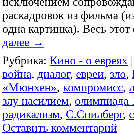
исключением сопровожда
раскадровок из фильма (и
одна картинка). Весь эт
далее
→
Рубрика:
Кино - о евреях
|
война
,
диалог
,
евреи
,
зло
,
«Мюнхен»
,
компромисс
,
злу насилием
,
олимпиада 
радикализм
,
С.Спилберг
,
Оставить комментарий