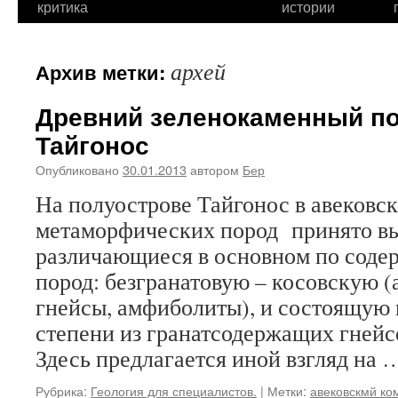
критика
истории
архей
Архив метки:
Древний зеленокаменный по
Тайгонос
Опубликовано
30.01.2013
автором
Бер
На полуострове Тайгонос в авековс
метаморфических пород принято вы
различающиеся в основном по соде
пород: безгранатовую – косовскую 
гнейсы, амфиболиты), и состоящую 
степени из гранатсодержащих гнейс
Здесь предлагается иной взгляд на
Рубрика:
Геология для специалистов.
|
Метки:
авековскмй ко