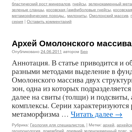
бластический рост минералов
,
гнейсы
,
зеленокаменный мет
зеленые сланцы
,
косовская (амфиболовые гнейсы
,
косовска
метаморфические породы.
,
милониты
,
Омолонский массив
,
серия
|
Оставить комментарий
Архей Омолонского массива
Опубликовано
24.06.2011
автором
Бер
Аннотация. В статье приводится и 
разными методами выделение в фун
Омолонского массива двух структу
зон, одна из которых подразделяется 
далее на свиты (толщи) и подсвиты, 
комплексы. Серии характеризуются
метаморфизма …
Читать далее
→
Рубрика:
Геология для специалистов.
|
Метки:
архей
,
архейск
геохронология
,
докембрий
,
древний зеленокаменный пояс
,
з