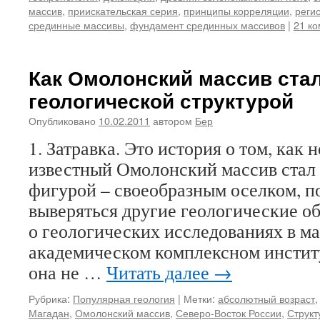
массив
,
приискательская серия
,
принципы корреляции
,
реги
срединные массивы
,
фундамент срединных массивов
|
21 к
Как Омолонский массив ста
геологической структурой
Опубликовано
10.02.2011
автором
Бер
1. Затравка. Это история о том, как 
известный Омолонский массив стал
фигурой – своеобразным оселком, п
выверяться другие геологические об
о геологических исследованиях в м
академическом комплексном инсти
она не …
Читать далее
→
Рубрика:
Популярная геология
|
Метки:
абсолютный возраст
Магадан
,
Омолонский массив
,
Северо-Восток России
,
Структ