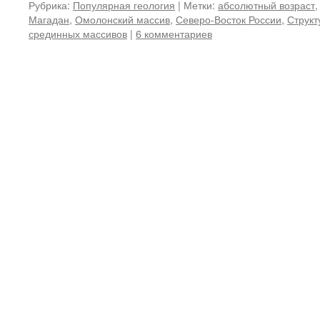
Рубрика:
Популярная геология
|
Метки:
абсолютный возраст
Магадан
,
Омолонский массив
,
Северо-Восток России
,
Структ
срединных массивов
|
6 комментариев