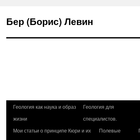
Бер (Борис) Левин
Геология как наука и образ
Геология для
Перейти
жизни
специалистов.
к
Мои статьи о принципе Кюри и их
Полевые
содержимому