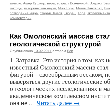
атеизм
,
Ашер Кушнир
,
вера
,
возраст Вселенной
,
Возраст Зем
методы
,
исторические науки
,
Мир Торы
,
Моше Пантелят
,
Пин
сотворение мира
,
старая Земля
,
Творец
,
Тора
,
эксперимента
комментарий
Как Омолонский массив ста
геологической структурой
Опубликовано
10.02.2011
автором
Бер
1. Затравка. Это история о том, как 
известный Омолонский массив стал
фигурой – своеобразным оселком, п
выверяться другие геологические об
о геологических исследованиях в м
академическом комплексном инсти
она не …
Читать далее
→