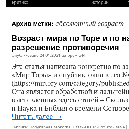
критика
истории
абсолютный возраст
Архив метки:
Возраст мира по Торе и по н
разрешение противоречия
Опубликовано
24.01.2021
автором
Ber
Эта статья написана конкретно по з
«Мир Торы» и опубликована в его 
(https://mirtory.com/category/publis
Она является обработкой и дальней
выставленных здесь статей – Сколь
и Наука и Библия о времени Сотвор
Читать далее
→
Рубрика:
Популярная геология
,
Статьи в СМИ по этой теме
|