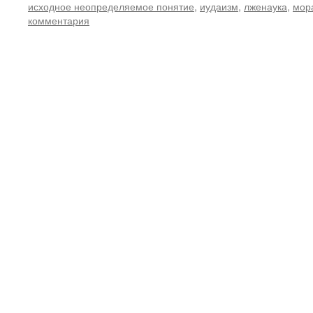
исходное неопределяемое понятие
,
иудаизм
,
лженаука
,
мор
комментария