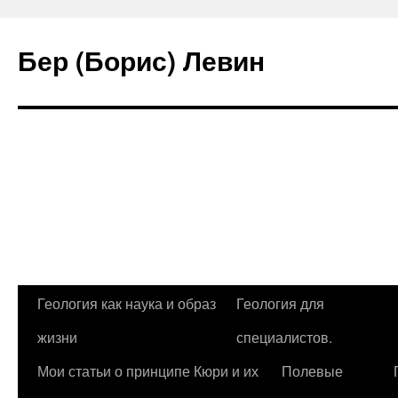
Бер (Борис) Левин
Перейти
Геология как наука и образ
Геология для
к
жизни
специалистов.
содержимому
Мои статьи о принципе Кюри и их
Полевые