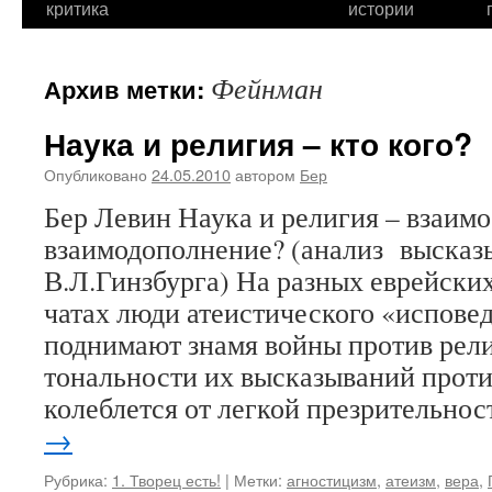
критика
истории
Фейнман
Архив метки:
Наука и религия – кто кого?
Опубликовано
24.05.2010
автором
Бер
Бер Левин Наука и религия – взаим
взаимодополнение? (анализ выска
В.Л.Гинзбурга) На разных еврейских
чатах люди атеистического «испове
поднимают знамя войны против рели
тональности их высказываний прот
колеблется от легкой презрительно
→
Рубрика:
1. Творец есть!
|
Метки:
агностицизм
,
атеизм
,
вера
,