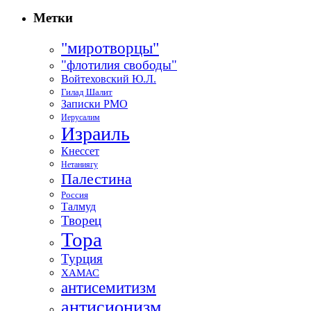
Метки
"миротворцы"
"флотилия свободы"
Войтеховский Ю.Л.
Гилад Шалит
Записки РМО
Иерусалим
Израиль
Кнессет
Нетаниягу
Палестина
Россия
Талмуд
Творец
Тора
Турция
ХАМАС
антисемитизм
антисионизм