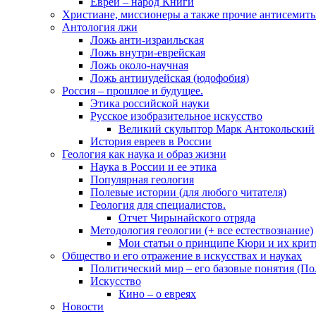
Евреи – народ Книги
Христиане, миссионеры а также прочие антисемиты
Антология лжи
Ложь анти-израильская
Ложь внутри-еврейская
Ложь около-научная
Ложь антииудейская (юдофобия)
Россия – прошлое и будущее.
Этика российской науки
Русское изобразительное искусство
Великий скульптор Марк Антокольский
История евреев в России
Геология как наука и образ жизни
Наука в России и ее этика
Популярная геология
Полевые истории (для любого читателя)
Геология для специалистов.
Отчет Чирынайского отряда
Методология геологии (+ все естествознание)
Мои статьи о принципе Кюри и их крит
Общество и его отражение в искусствах и науках
Политический мир – его базовые понятия (По
Искусство
Кино – о евреях
Новости