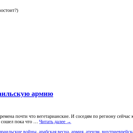
востоит?)
раильскую армию
емена почти что вегетарианские. И соседям по региону сейчас к
с сошел пока что …
Читать далее
→
зраильские войны
,
арабская весна
,
армия
,
атеизм
,
внутриеврейск