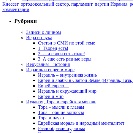
Кнессет
,
ортодоксальный сектор
,
парламент
,
партии Израиля
,
р
комментарий
Рубрики
Записи о личном
Вера и наука
Статьи в СМИ по этой теме
1. Творец есть!
2. …и евреи есть тоже!
3. А еще есть разные веры
Иерусалим – история
Израиль и евреи в мире
Израиль – внутренняя жизнь
Евреи и арабы в Святой Земле (Израиль, Газа,
Еврей еврею…
Израиль и окружающий мир
Евреи и мир
Иудаизм, Тора и еврейская мораль
Тора – мысли к главам
Тора – общие вопросы
Тора и наука
Еврейская мораль и народный менталитет
Разнообразие иудаизма