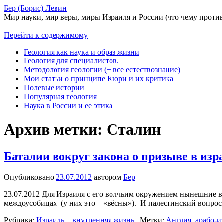
Бер (Борис) Левин
Мир науки, мир веры, миры Израиля и России (что чему проти
Перейти к содержимому
Геология как наука и образ жизни
Геология для специалистов.
Методология геологии (+ все естествознание)
Мои статьи о принципе Кюри и их критика
Полевые истории
Популярная геология
Наука в России и ее этика
Архив метки:
Сталин
Баталии вокруг закона о призыве в из
Опубликовано
23.07.2012
автором
Бер
23.07.2012 Для Израиля с его волчьим окружением нынешние вр
междоусобицах (у них это – «вёсны»). И палестинский вопро
Рубрика:
Израиль – внутренняя жизнь
|
Метки:
Англия
,
арабо-и