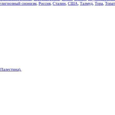
елигиозный сионизм
,
Россия
,
Сталин
,
США
,
Талмуд
,
Тора
,
Торат
 Палестина).