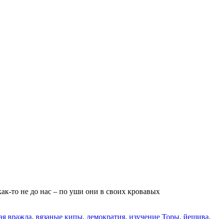
ак-то не до нас – по уши они в своих кровавых
ая вражда
,
вязаные кипы
,
демократия
,
изучение Торы
,
йешива
,