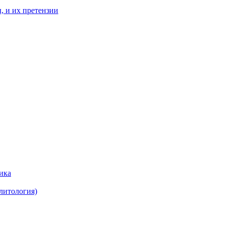
, и их претензии
ика
литология)