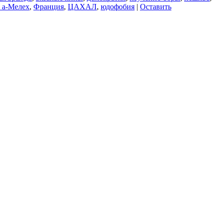
 а-Мелех
,
Франция
,
ЦАХАЛ
,
юдофобия
|
Оставить