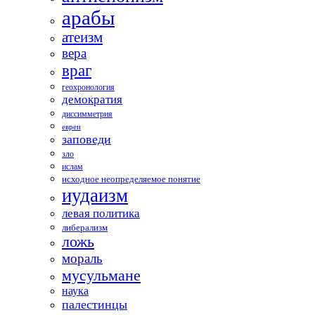
арабы
атеизм
вера
враг
геохронология
демократия
диссимметрия
евреи
заповеди
зло
ислам
исходное неопределяемое понятие
иудаизм
левая политика
либерализм
ложь
мораль
мусульмане
наука
палестинцы