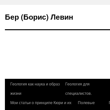
Бер (Борис) Левин
Перейти
Геология как наука и образ
Геология для
к
жизни
специалистов.
содержимому
Мои статьи о принципе Кюри и их
Полевые