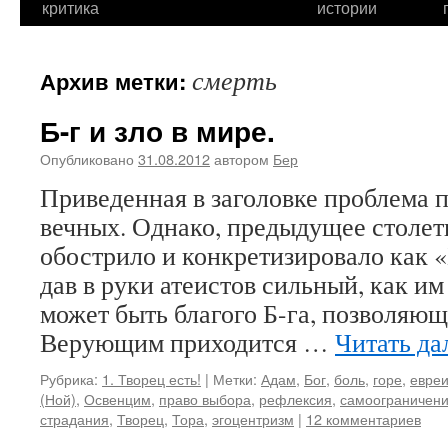
критика
истории
смерть
Архив метки:
Б-г и зло в мире.
Опубликовано
31.08.2012
автором
Бер
Приведенная в заголовке проблема 
вечных. Однако, предыдущее столет
обострило и конкретизировало как «
дав в руки атеистов сильный, как им
может быть благого Б-га, позволяющ
Верующим приходится …
Читать да
Рубрика:
1. Творец есть!
|
Метки:
Адам
,
Бог
,
боль
,
горе
,
евре
(Ной)
,
Освенцим
,
право выбора
,
рефлексия
,
самоограничен
страдания
,
Творец
,
Тора
,
эгоцентризм
|
12 комментариев