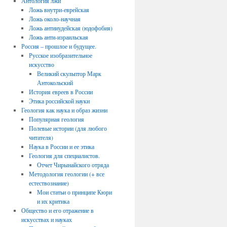
Антология лжи
Ложь внутри-еврейская
Ложь около-научная
Ложь антииудейская (юдофобия)
Ложь анти-израильская
Россия – прошлое и будущее.
Русское изобразительное
искусство
Великий скульптор Марк
Антокольский
История евреев в России
Этика российской науки
Геология как наука и образ жизни
Популярная геология
Полевые истории (для любого
читателя)
Наука в России и ее этика
Геология для специалистов.
Отчет Чирынайского отряда
Методология геологии (+ все
естествознание)
Мои статьи о принципе Кюри
и их критика
Общество и его отражение в
искусствах и науках