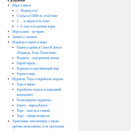
Вера и наука
1. Творец есть!
Статьи в СМИ по этой теме
2. …и евреи есть тоже!
3. А еще есть разные веры
Иерусалим – история
Записи о личном
Израиль и евреи в мире
Евреи и арабы в Святой Земле
(Израиль, Газа, Палестина).
Израиль – внутренняя жизнь
Еврей еврею…
Израиль и окружающий мир
Евреи и мир
Иудаизм, Тора и еврейская мораль
Тора и наука
Еврейская мораль и народный
менталитет
Разнообразие иудаизма
Евреи – народ Книги
Тора – мысли к главам
Тора – общие вопросы
Христиане, миссионеры а также
прочие антисемиты, и их претензии