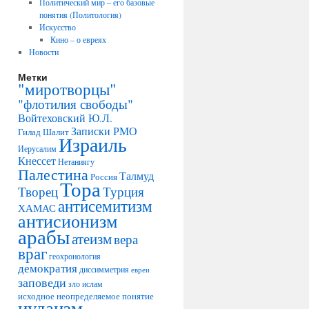
Политический мир – его базовые
понятия (Политология)
Искусство
Кино – о евреях
Новости
Метки
"миротворцы"
"флотилия свободы"
Войтеховский Ю.Л.
Записки РМО
Гилад Шалит
Израиль
Иерусалим
Кнессет
Нетаниягу
Палестина
Талмуд
Россия
Тора
Творец
Турция
антисемитизм
ХАМАС
антисионизм
арабы
атеизм
вера
враг
геохронология
демократия
диссимметрия
евреи
заповеди
зло
ислам
исходное неопределяемое понятие
иудаизм