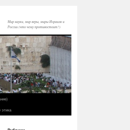
Мир науки, мир веры, миры Израиля и
России (что чему противостоит?)
ние)
е этика
Рубрики