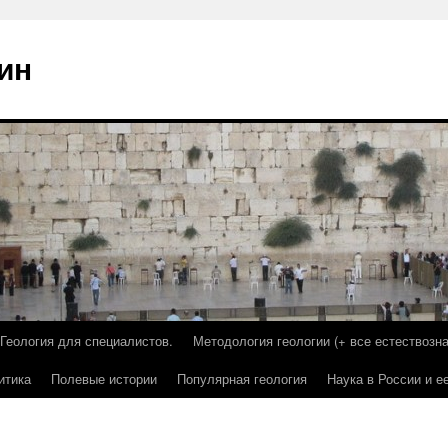
ин
Геология для специалистов.
Методология геологии (+ все естествозна
итика
Полевые истории
Популярная геология
Наука в России и е