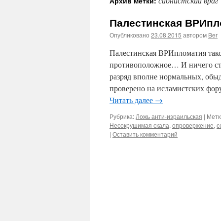
сионистский враг
Архив метки:
Палестинская ВРИпл
Опубликовано
23.08.2015
автором
Ber
Палестинская ВРИпломатия таков
противоположное… И ничего стр
разряд вполне нормальных, обы
проверено на исламистских фор
Читать далее
→
Рубрика:
Ложь анти-израильская
|
Метк
Несокрушимая скала
,
опровержение
,
с
|
Оставить комментарий