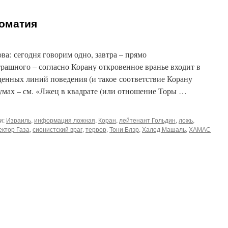
оматия
а: сегодня говорим одно, завтра – прямо
ашного – согласно Корану откровенное вранье входит в
денных линий поведения (и такое соответствие Корану
умах – см. «Лжец в квадрате (или отношение Торы …
и:
Израиль
,
информация ложная
,
Коран
,
лейтенант Гольдин
,
ложь
,
ектор Газа
,
сионистский враг
,
террор
,
Тони Блэр
,
Халед Машаль
,
ХАМАС