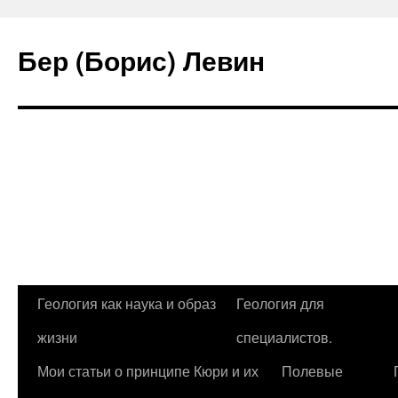
Бер (Борис) Левин
Геология как наука и образ
Геология для
Перейти
жизни
специалистов.
к
Мои статьи о принципе Кюри и их
Полевые
содержимому