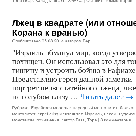
Лжец в квадрате (или отнош
Корана к вранью)
Опубликовано
05.08.2014
автором
Бер
"Израиль обманул мир, когда утверж
похищен. Он использовал это для то
тишину и устроить бойню в Рафиах
Представляю героя данной заметки 
портрет первостатейного лжеца, лже
на голубом глазу …
Читать далее
→
Рубрика:
Еврейская мораль и народный менталитет
,
Ложь ан
менталитет
,
еврейскbq менталитет
,
Израиль
,
ислам
,
иудаизм
монотеизм
,
похищения
,
сектор Газа
,
Тора
|
3 комментария