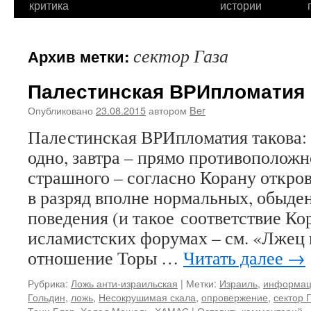
критика
истории
сектор Газа
Архив метки:
Палестинская ВРИпломатия
Опубликовано
23.08.2015
автором
Ber
Палестинская ВРИпломатия такова: 
одно, завтра – прямо противополож
страшного – согласно Корану откров
в разряд вполне нормальных, обыде
поведения (и такое соответствие Ко
исламистских форумах – см. «Лжец в
отношение Торы …
Читать далее
→
Рубрика:
Ложь анти-израильская
|
Метки:
Израиль
,
информац
Гольдин
,
ложь
,
Несокрушимая скала
,
опровержение
,
сектор 
Тони Блэр
,
Халед Машаль
,
ХАМАС
|
Оставить комментарий