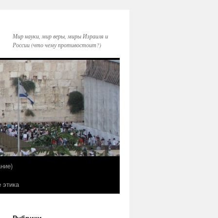
Мир науки, мир веры, миры Израиля и
России (что чему противостоит?)
ние)
е этика
Рубрики