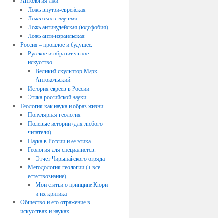
Антология лжи
Ложь внутри-еврейская
Ложь около-научная
Ложь антииудейская (юдофобия)
Ложь анти-израильская
Россия – прошлое и будущее.
Русское изобразительное
искусство
Великий скульптор Марк
Антокольский
История евреев в России
Этика российской науки
Геология как наука и образ жизни
Популярная геология
Полевые истории (для любого
читателя)
Наука в России и ее этика
Геология для специалистов.
Отчет Чирынайского отряда
Методология геологии (+ все
естествознание)
Мои статьи о принципе Кюри
и их критика
Общество и его отражение в
искусствах и науках