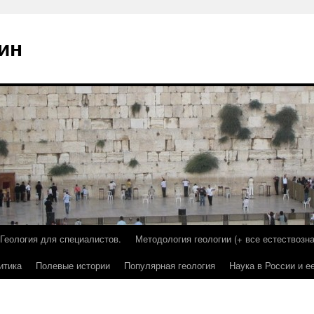
ин
Геология для специалистов.
Методология геологии (+ все естествозна
итика
Полевые истории
Популярная геология
Наука в России и е