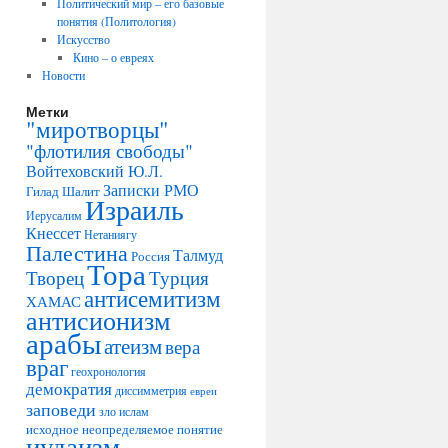
Политический мир – его базовые
понятия (Политология)
Искусство
Кино – о евреях
Новости
Метки
"миротворцы"
"флотилия свободы"
Войтеховский Ю.Л.
Записки РМО
Гилад Шалит
Израиль
Иерусалим
Кнессет
Нетаниягу
Палестина
Талмуд
Россия
Тора
Творец
Турция
антисемитизм
ХАМАС
антисионизм
арабы
атеизм
вера
враг
геохронология
демократия
диссимметрия
евреи
заповеди
зло
ислам
исходное неопределяемое понятие
иудаизм