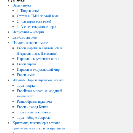
Вера и наука
1. Творец есть!
Статьи в СМИ по этой теме
2. …и евреи есть тоже!
3. А еще есть разные веры
Иерусалим – история
Записи о личном
Израиль и евреи в мире
Евреи и арабы в Святой Земле
(Израиль, Газа, Палестина).
Израиль – внутренняя жизнь
Еврей еврею…
Израиль и окружающий мир
Евреи и мир
Иудаизм, Тора и еврейская мораль
Тора и наука
Еврейская мораль и народный
менталитет
Разнообразие иудаизма
Евреи – народ Книги
Тора – мысли к главам
Тора – общие вопросы
Христиане, миссионеры а также
прочие антисемиты, и их претензии