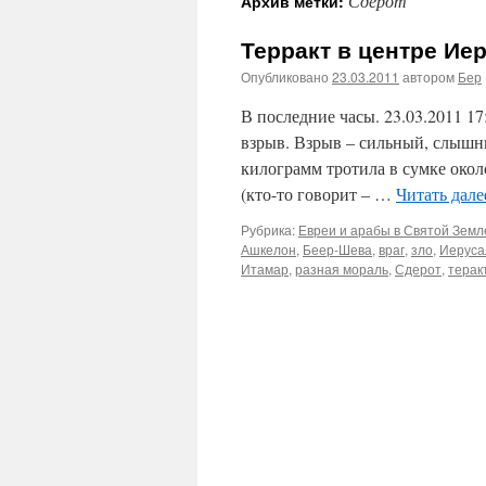
Сдерот
Архив метки:
Терракт в центре Ие
Опубликовано
23.03.2011
автором
Бер
В последние часы. 23.03.2011 1
взрыв. Взрыв – сильный, слышны
килограмм тротила в сумке окол
(кто-то говорит – …
Читать дал
Рубрика:
Евреи и арабы в Святой Земле
Ашкелон
,
Беер-Шева
,
враг
,
зло
,
Иеруса
Итамар
,
разная мораль
,
Сдерот
,
терак