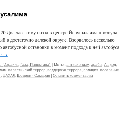
русалима
7:20 Два часа тому назад в центре Йерушалаима прозвучал
й в достаточно далекой округе. Взорвалось несколько
о автобусной остановки в момент подхода к ней автобуса
ее
→
 (Израиль, Газа, Палестина).
|
Метки:
антисионизм
,
арабы
,
Ашдод
,
лим
,
палестинский террор
,
поддержка террора
,
полиция
,
поселение
т
,
ЦАХАЛ
,
Шомрон - Самария
|
Оставить комментарий