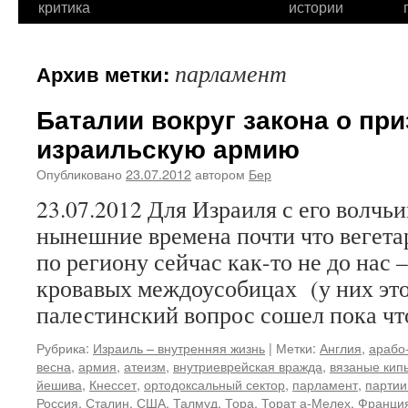
критика
истории
парламент
Архив метки:
Баталии вокруг закона о пр
израильскую армию
Опубликовано
23.07.2012
автором
Бер
23.07.2012 Для Израиля с его волч
нынешние времена почти что вегета
по региону сейчас как-то не до нас 
кровавых междоусобицах (у них это
палестинский вопрос сошел пока ч
Рубрика:
Израиль – внутренняя жизнь
|
Метки:
Англия
,
арабо
весна
,
армия
,
атеизм
,
внутриеврейская вражда
,
вязаные кип
йешива
,
Кнессет
,
ортодоксальный сектор
,
парламент
,
партии
Россия
,
Сталин
,
США
,
Талмуд
,
Тора
,
Торат а-Мелех
,
Франци