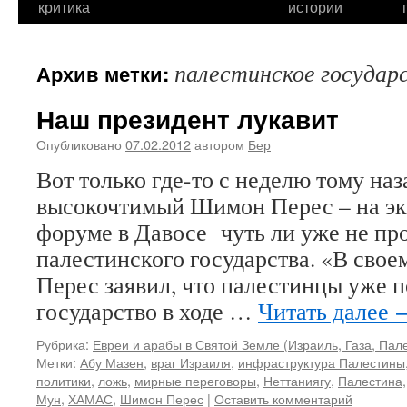
критика
истории
палестинское государ
Архив метки:
Наш президент лукавит
Опубликовано
07.02.2012
автором
Бер
Вот только где-то с неделю тому на
высокочтимый Шимон Перес – на э
форуме в Давосе чуть ли уже не пр
палестинского государства. «В сво
Перес заявил, что палестинцы уже 
государство в ходе …
Читать далее
Рубрика:
Евреи и арабы в Святой Земле (Израиль, Газа, Пале
Метки:
Абу Мазен
,
враг Израиля
,
инфраструктура Палестины
политики
,
ложь
,
мирные переговоры
,
Неттаниягу
,
Палестина
Мун
,
ХАМАС
,
Шимон Перес
|
Оставить комментарий