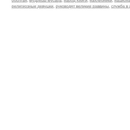
религиозные девушки
,
руководят великие раввины
,
служба в