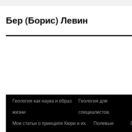
Бер (Борис) Левин
Геология как наука и образ
Геология для
Перейти
жизни
специалистов.
к
Мои статьи о принципе Кюри и их
Полевые
содержимому