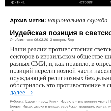
критика
истории
национальная служба
Архив метки:
Иудейская позиция в светск
Опубликовано
06.03.2013
автором
Бер
Наши реалии противостояния светск
секторов в израильском обществе ш
разных СМИ, и, как правило, в опре
позиций нерелигиозной части насел
осуждающей религиозных бездельн
обострилось это противостояние в 
далее
→
Рубрика:
Евреи - народ Книги
,
Израиль – внутренняя жизнь
|
Беерот Ицхак
,
дырка в днище
,
еврейская традиция
,
ешива
,
и
оболган
,
мудрецы мусара
,
народ Книги
,
нахлебники
,
национа