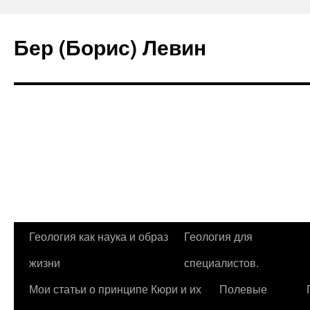
Бер (Борис) Левин
Перейти
Геология как наука и образ
Геология для
к
жизни
специалистов.
содержимому
Мои статьи о принципе Кюри и их
Полевые