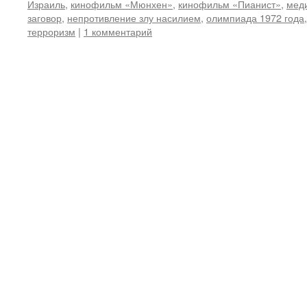
Израиль
,
кинофильм «Мюнхен»
,
кинофильм «Пианист»
,
мед
заговор
,
непротивление злу насилием
,
олимпиада 1972 года
терроризм
|
1 комментарий