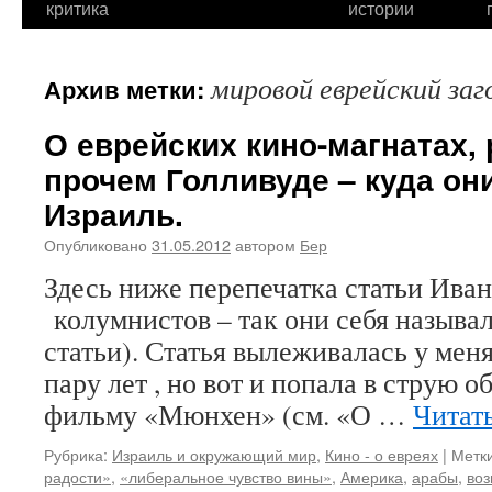
критика
истории
мировой еврейский заг
Архив метки:
О еврейских кино-магнатах,
прочем Голливуде – куда они
Израиль.
Опубликовано
31.05.2012
автором
Бер
Здесь ниже перепечатка статьи Ива
колумнистов – так они себя называл
статьи). Статья вылеживалась у меня
пару лет , но вот и попала в струю 
фильму «Мюнхен» (см. «О …
Читат
Рубрика:
Израиль и окружающий мир
,
Кино - о евреях
|
Метки
радости»
,
«либеральное чувство вины»
,
Америка
,
арабы
,
воз