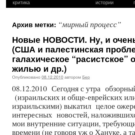
критика
истории
“мирный процесс”
Архив метки:
Новые НОВОСТИ. Ну, и очен
(США и палестинская пробл
галахическое “расистское” 
жилью и др.)
Опубликовано
08.12.2010
автором
Бер
08.12.2010 Сегодня с утра обзорны
(израильских и обще-еврейских или
израильскими) выкатил целое ожер
интересных новостей, наложившихс
мои внутренние ситуации, требующ
времени (не говоря уж о Хануке, а т