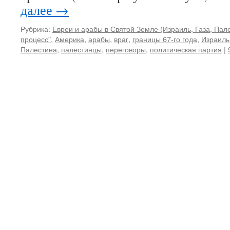
далее
→
Рубрика:
Евреи и арабы в Святой Земле (Израиль, Газа, Пале
процесс"
,
Америка
,
арабы
,
враг
,
границы 67-го года
,
Израиль
Палестина
,
палестинцы
,
переговоры
,
политическая партия
|