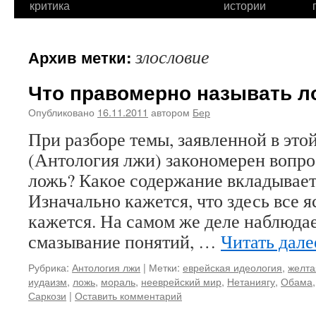
критика
истории
злословие
Архив метки:
Что правомерно называть ло
Опубликовано
16.11.2011
автором
Бер
При разборе темы, заявленной в это
(Антология лжи) закономерен вопрос
ложь? Какое содержание вкладываетс
Изначально кажется, что здесь все я
кажется. На самом же деле наблюда
смазывание понятий, …
Читать дал
Рубрика:
Антология лжи
|
Метки:
еврейская идеология
,
желта
иудаизм
,
ложь
,
мораль
,
нееврейский мир
,
Нетаниягу
,
Обама
Саркози
|
Оставить комментарий