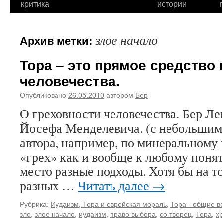
критика
истории
злое начало
Архив метки:
Тора – это прямое средство
человечества.
Опубликовано
26.05.2010
автором
Бер
О греховности человечества. Бер Ле
Йосефа Менделевича. (с небольшим
автора, например, по минеральному
«грех» как и вообще к любому поня
место разные подходы. Хотя бы на т
разных …
Читать далее
→
Рубрика:
Иудаизм, Тора и еврейская мораль
,
Тора - общие 
зло
,
злое начало
,
иудаизм
,
право выбора
,
со-творец
,
Тора
,
х