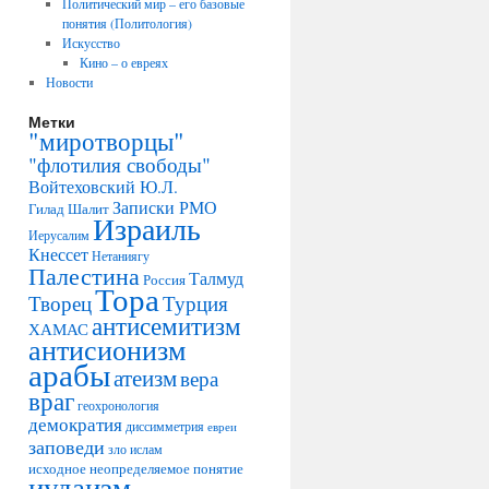
Политический мир – его базовые
понятия (Политология)
Искусство
Кино – о евреях
Новости
Метки
"миротворцы"
"флотилия свободы"
Войтеховский Ю.Л.
Записки РМО
Гилад Шалит
Израиль
Иерусалим
Кнессет
Нетаниягу
Палестина
Талмуд
Россия
Тора
Творец
Турция
антисемитизм
ХАМАС
антисионизм
арабы
атеизм
вера
враг
геохронология
демократия
диссимметрия
евреи
заповеди
зло
ислам
исходное неопределяемое понятие
иудаизм