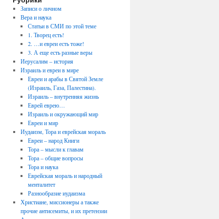
Записи о личном
Вера и наука
Статьи в СМИ по этой теме
1. Творец есть!
2. …и евреи есть тоже!
3. А еще есть разные веры
Иерусалим – история
Израиль и евреи в мире
Евреи и арабы в Святой Земле
(Израиль, Газа, Палестина).
Израиль – внутренняя жизнь
Еврей еврею…
Израиль и окружающий мир
Евреи и мир
Иудаизм, Тора и еврейская мораль
Евреи – народ Книги
Тора – мысли к главам
Тора – общие вопросы
Тора и наука
Еврейская мораль и народный
менталитет
Разнообразие иудаизма
Христиане, миссионеры а также
прочие антисемиты, и их претензии