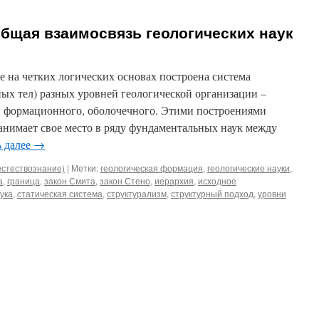
общая взаимосвязь геологических наук
е на четких логических основах построена система
ых тел) разных уровней геологической организации –
, формационного, оболочечного. Этими построениями
занимает свое место в ряду фундаментальных наук между
ь далее
→
естествознание)
|
Метки:
геологическая формация
,
геологические науки
,
а
,
граница
,
закон Смита
,
закон Стено
,
иерархия
,
исходное
ука
,
статическая система
,
структурализм
,
структурный подход
,
уровни