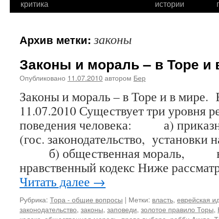
критика
истории
законы
Архив метки:
Законы и мораль – в Торе и 
Опубликовано
11.07.2010
автором
Бер
Законы и мораль – в Торе и в мире.
11.07.2010 Существует три уровня 
поведения человека: а) приказн
(гос. законодательство, установки н
б) общественная мораль, в)
нравственный кодекс Ниже рассмат
Читать далее
→
Рубрика:
Тора - общие вопросы
|
Метки:
власть
,
еврейская и
законодательство
,
законы
,
заповеди
,
золотое правило Торы
,
кодекс
,
общественная мораль
,
право выбора
,
рабби Акива
,
Т