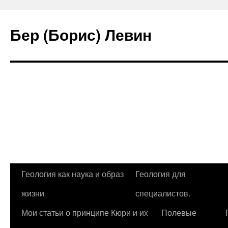
Бер (Борис) Левин
Перейти
Геология как наука и образ
Геология для
к
жизни
специалистов.
содержимому
Мои статьи о принципе Кюри и их
Полевые