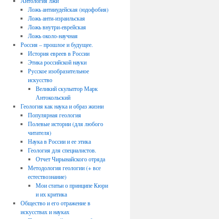
Антология лжи
Ложь антииудейская (юдофобия)
Ложь анти-израильская
Ложь внутри-еврейская
Ложь около-научная
Россия – прошлое и будущее.
История евреев в России
Этика российской науки
Русское изобразительное
искусство
Великий скульптор Марк
Антокольский
Геология как наука и образ жизни
Популярная геология
Полевые истории (для любого
читателя)
Наука в России и ее этика
Геология для специалистов.
Отчет Чирынайского отряда
Методология геологии (+ все
естествознание)
Мои статьи о принципе Кюри
и их критика
Общество и его отражение в
искусствах и науках