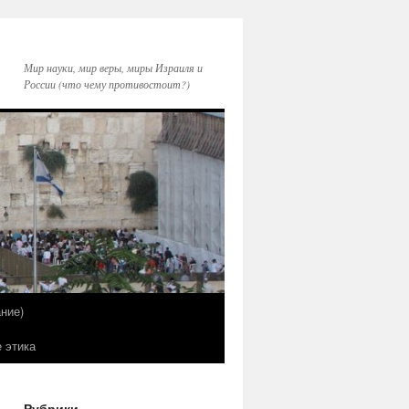
Мир науки, мир веры, миры Израиля и
России (что чему противостоит?)
ние)
е этика
Рубрики