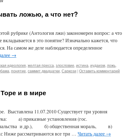
ия
вать ложью, а что нет?
 этой рубрике (Антология лжи) закономерен вопрос: а что
е вкладывается в это понятие? Изначально кажется, что
ется. На самом же деле наблюдается определенное
далее
→
ская идеология
,
желтая пресса
,
злословие
,
истина
,
иудаизм
,
ложь
,
бама
,
понятие
,
саммит двадцатки
,
Саркози
|
Оставить комментарий
 Торе и в мире
ире. Выставлена 11.07.2010 Существует три уровня
века: а) приказные установления (гос.
 начальства и др.), б) общественная мораль, в)
кс Ниже рассматриваются все три …
Читать далее
→