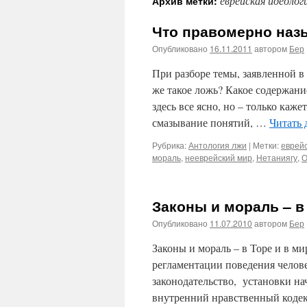
еврейская идеолог
Архив метки:
Что правомерно назы
Опубликовано
16.11.2011
автором
Бер
При разборе темы, заявленной в
же такое ложь? Какое содержани
здесь все ясно, но – только каж
смазывание понятий, …
Читать 
Рубрика:
Антология лжи
|
Метки:
еврей
мораль
,
нееврейский мир
,
Нетаниягу
,
О
Законы и мораль – в
Опубликовано
11.07.2010
автором
Бер
Законы и мораль – в Торе и в м
регламентации поведения чело
законодательство, установки
внутренний нравственный коде