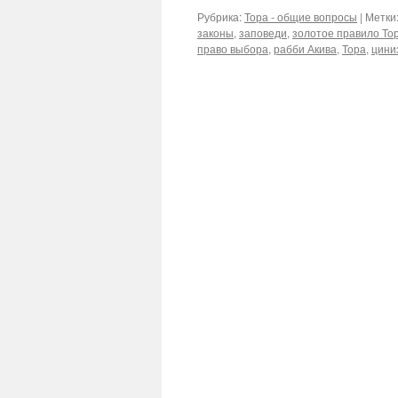
Рубрика:
Тора - общие вопросы
|
Метки
законы
,
заповеди
,
золотое правило То
право выбора
,
рабби Акива
,
Тора
,
цини