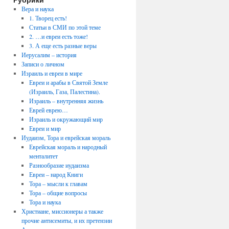
Вера и наука
1. Творец есть!
Статьи в СМИ по этой теме
2. …и евреи есть тоже!
3. А еще есть разные веры
Иерусалим – история
Записи о личном
Израиль и евреи в мире
Евреи и арабы в Святой Земле
(Израиль, Газа, Палестина).
Израиль – внутренняя жизнь
Еврей еврею…
Израиль и окружающий мир
Евреи и мир
Иудаизм, Тора и еврейская мораль
Еврейская мораль и народный
менталитет
Разнообразие иудаизма
Евреи – народ Книги
Тора – мысли к главам
Тора – общие вопросы
Тора и наука
Христиане, миссионеры а также
прочие антисемиты, и их претензии