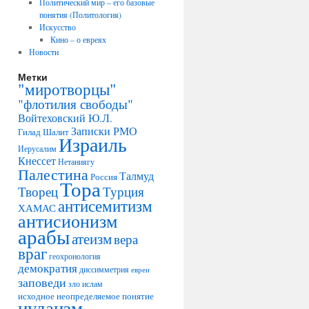
Политический мир – его базовые
понятия (Политология)
Искусство
Кино – о евреях
Новости
Метки
"миротворцы"
"флотилия свободы"
Войтеховский Ю.Л.
Записки РМО
Гилад Шалит
Израиль
Иерусалим
Кнессет
Нетаниягу
Палестина
Талмуд
Россия
Тора
Творец
Турция
антисемитизм
ХАМАС
антисионизм
арабы
атеизм
вера
враг
геохронология
демократия
диссимметрия
евреи
заповеди
зло
ислам
исходное неопределяемое понятие
иудаизм