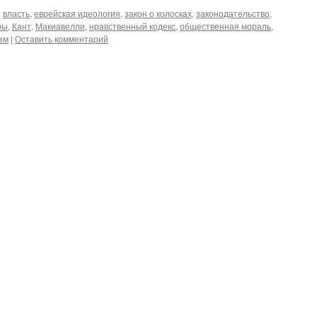
:
власть
,
еврейская идеология
,
закон о колосках
,
законодательство
,
ры
,
Кант
,
Макиавелли
,
нравственный кодекс
,
общественная мораль
,
зм
|
Оставить комментарий