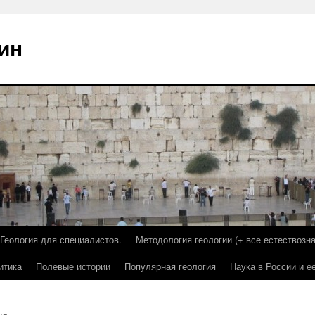
ин
Геология для специалистов.
Методология геологии (+ все естествозна
итика
Полевые истории
Популярная геология
Наука в России и е