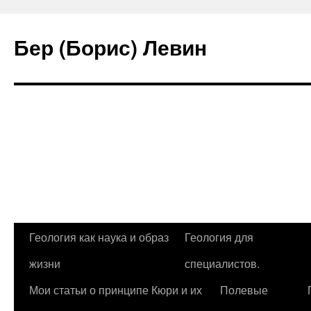
Бер (Борис) Левин
Геология как наука и образ
Геология для
Перейти
жизни
специалистов.
к
Мои статьи о принципе Кюри и их
Полевые
содержимому