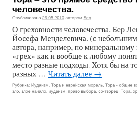
человечества.
Опубликовано
26.05.2010
автором
Бер
О греховности человечества. Бер Ле
Йосефа Менделевича. (с небольшим
автора, например, по минеральному
«грех» как и вообще к любому поня
место разные подходы. Хотя бы на т
разных …
Читать далее
→
Рубрика:
Иудаизм, Тора и еврейская мораль
,
Тора - общие 
зло
,
злое начало
,
иудаизм
,
право выбора
,
со-творец
,
Тора
,
х