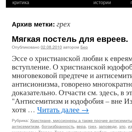
критика
истории
грех
Архив метки:
Мягкая постель для евреев.
Опубликовано
02.08.2010
автором
Бер
Эссе о христианской любви к евре
вступление. О христианской юдофоб
многовековой предтече и антисемити
антисионизма, говорено многократн
доказательно. Отчасти см. здесь, в э
"Антисемитизм и юдофобия – вне Изр
хотя …
Читать далее
→
Рубрика:
Христиане, миссионеры а также прочие антисемиты,
антисемитизм
,
богоизбранность
,
вера
,
грех
,
заповеди
,
зло
,
и
миссионеры
,
Творец
,
Тора
,
христианская любовь
,
христианс