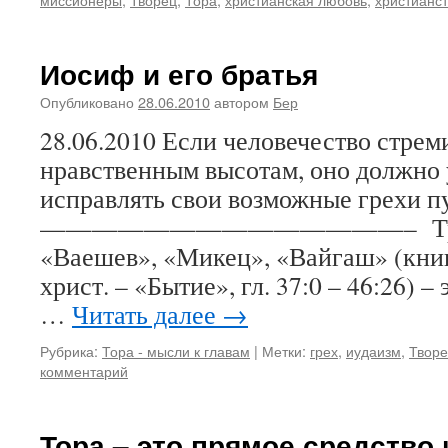
Иосиф и его братья
Опубликовано
28.06.2010
автором
Бер
28.06.2010 Если человечество стрем
нравственным высотам, оно должно 
исправлять свои возможные грехи п
——————————————– Три гл
«Ваешев», «Микец», «Вайгаш» (книг
христ. – «Бытие», гл. 37:0 – 46:26) –
…
Читать далее
→
Рубрика:
Тора - мысли к главам
|
Метки:
грех
,
иудаизм
,
Твор
комментарий
Тора – это прямое средство