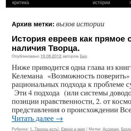
критика
истории
вызов истории
Архив метки:
История евреев как прямое 
наличия Творца.
Опубликовано
19.08.2012
автором
Бер
Ниже приводится одна глава из кни
Келемана «Возможность поверить» 
рациональных подхода к проблеме с
Эти 4 подхода (или системы доводов
позиции нравственности, 2. от кос
представления о происхождении Вс
Читать далее
→
Рубрика:
1. Творец есть!
,
Евреи и мир
|
Метки:
Ассирия
,
Богд