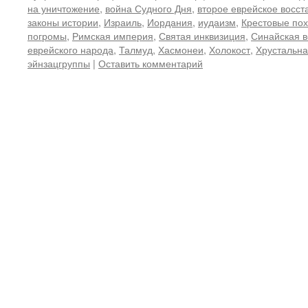
на уничтожение
,
война Судного Дня
,
второе еврейское восст
законы истории
,
Израиль
,
Иордания
,
иудаизм
,
Крестовые по
погромы
,
Римская империя
,
Святая инквизиция
,
Синайская 
еврейского народа
,
Талмуд
,
Хасмонеи
,
Холокост
,
Хрустальна
эйнзацгруппы
|
Оставить комментарий