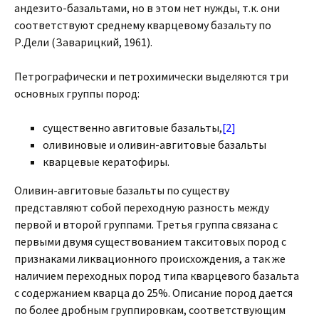
андезито-базальтами, но в этом нет нужды, т.к. они
соответствуют среднему кварцевому базальту по
Р.Дели (Заварицкий, 1961).
Петрографически и петрохимически выделяются три
основных группы пород:
существенно авгитовые базальты,
[2]
оливиновые и оливин-авгитовые базальты
кварцевые кератофиры.
Оливин-авгитовые базальты по существу
представляют собой переходную разность между
первой и второй группами. Третья группа связана с
первыми двумя существованием такситовых пород с
признаками ликвационного происхождения, а так же
наличием переходных пород типа кварцевого базальта
с содержанием кварца до 25%. Описание пород дается
по более дробным группировкам, соответствующим