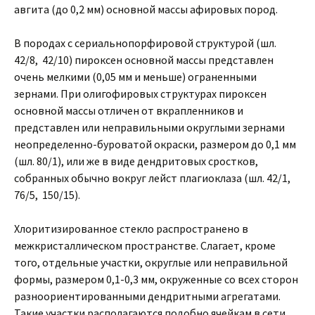
авгита (до 0,2 мм) основной массы афировых пород.
В породах с сериальнопорфировой структурой (шл.
42/8, 42/10) пироксен основной массы представлен
очень мелкими (0,05 мм и меньше) ограненными
зернами. При олигофировых структурах пироксен
основной массы отличен от вкрапленников и
представлен или неправильными округлыми зернами
неопределенно-буроватой окраски, размером до 0,1 мм
(шл. 80/1), или же в виде дендритовых сростков,
собранных обычно вокруг лейст плагиоклаза (шл. 42/1,
76/5, 150/15).
Хлоритизированное стекло распространено в
межкристаллическом пространстве. Слагает, кроме
того, отдельные участки, округлые или неправильной
формы, размером 0,1-0,3 мм, окруженные со всех сторон
разноориентированными дендритными агрегатами.
Такие участки располагаются подобно ячейкам в сети