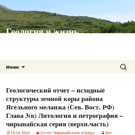
Геология и жизнь
Бер (Борис) Левин
Перейти
Найти:
Меню
к
содержимому
Геологический отчет – исходные
структуры земной коры района
Ягельного меланжа (Сев. Вост. РФ)
Глава 3(в) Литология и петрография –
чирынайская серия (верхн.часть)
16.04.2024
Отчет Чирынайского отряда
Ber