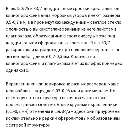
В шл.150/25 и 83/7 дендритовые сростки кристаллитов
клинопироксена вида морозных узоров имеют размеры
0,5-0,7 мм, а в промежутках между ними – светлое стекло
с полностью выкристаллизоваными из него лейстами
плагиоклаза, образующими в свою очередь тоже вид
дендритовых и сферолитовых сростков. В шл. 83/7
раскристаллизация доходит до появления неровных, но
четких лейст длиной 0,2-0,3 мм. Количество
клинопироксена и плагиоклаза в этих шлифах примерно
одинаково.
Вкрапленники клинопироксена разных размеров, чаще
мельчайших – порядка 0,03-0,05 мм и даже меньше. Но
несмотря на это структура песочных часов в них
просматривается четко. Более крупные вкрапленники
(0,1-0,2 мм) отмечены в шл. 84/3 – здесь они приурочены
исключительно к редким сферолитовым образованиям
с ситовой структурой.