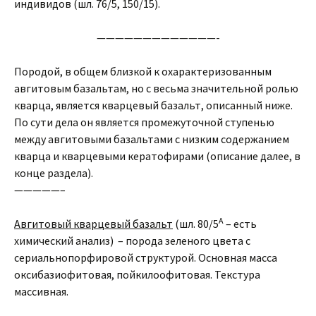
индивидов (шл. 76/5, 150/15).
—————————————-
Породой, в общем близкой к охарактеризованным
авгитовым базальтам, но с весьма значительной ролью
кварца, является кварцевый базальт, описанный ниже.
По сути дела он является промежуточной ступенью
между авгитовыми базальтами с низким содержанием
кварца и кварцевыми кератофирами (описание далее, в
конце раздела).
—————–
А
Авгитовый кварцевый базальт
(шл. 80/5
– есть
химический анализ) – порода зеленого цвета с
сериальнопорфировой структурой. Основная масса
оксибазиофитовая, пойкилоофитовая. Текстура
массивная.