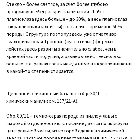
Стекло – более светлое, за счет более глубоко
продвинувшейся раскристаллизации. Лейст
плагиоклаза здесь больше – до 30%, а весь плагиоклаз
(вкрапленники и лейсты) составляет примерно 50%
породы. Структура поэтому здесь уже отчетливо
гиалопилитовая. Гранные (пустотелые) формы в
лейстах здесь развиты значительно слабее, чем в
краевой части подушки, а размеры лейст несколько
больше, т.е. резкая грань между ними и вкрапленниками
в какой-то степени стирается.
——————-
Щелочной оливиновый базальт
(обр. 80/11 – с
химическим анализом, 157/21-А).
Обр. 80/11 – темно-серая порода из пиллоу-лавы с
шаровой отдельностью. Описание дается по шлифу из
центральной части, из которой сделан и химический
анализ. Такая же порода представлена и в шл. 157/21-А. В