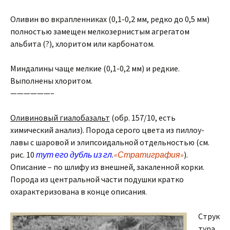
Оливин во вкрапленниках (0,1-0,2 мм, редко до 0,5 мм)
полностью замещен мелкозернистым агрегатом
альбита (?), хлоритом или карбонатом.
Миндалины чаще мелкие (0,1-0,2 мм) и редкие.
Выполнены хлоритом.
——————–
Оливиновый гиалобазальт
(обр. 157/10, есть
химический анализ). Порода серого цвета из пиллоу-
лавы с шаровой и элипсоидальной отдельностью (см.
рис. 10
тут его дубль из гл.
«Стратиграфия»
).
Описание – по шлифу из внешней, закаленной корки.
Порода из центральной части подушки кратко
охарактеризована в конце описания.
Струк
тура