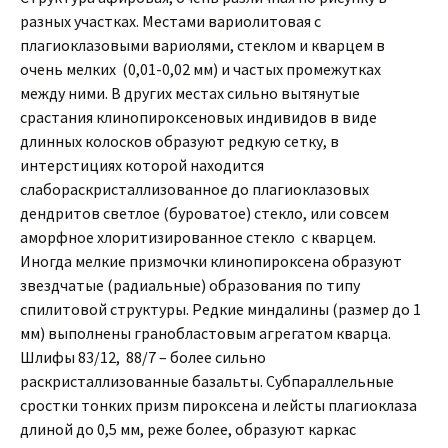
разных участках. Местами вариолитовая с
плагиоклазовыми вариолями, стеклом и кварцем в
очень мелких (0,01-0,02 мм) и частых промежутках
между ними. В других местах сильно вытянутые
срастания клинопироксеновых индивидов в виде
длинных колосков образуют редкую сетку, в
интерстициях которой находится
слабораскристаллизованное до плагиоклазовых
дендритов светлое (буроватое) стекло, или совсем
аморфное хлоритизированное стекло с кварцем.
Иногда мелкие призмочки клинопироксена образуют
звездчатые (радиальные) образования по типу
спилитовой структуры. Редкие миндалины (размер до 1
мм) выполнены гранобластовым агрегатом кварца.
Шлифы 83/12, 88/7 – более сильно
раскристаллизованные базальты. Субпараллельные
сростки тонких призм пироксена и лейсты плагиоклаза
длиной до 0,5 мм, реже более, образуют каркас