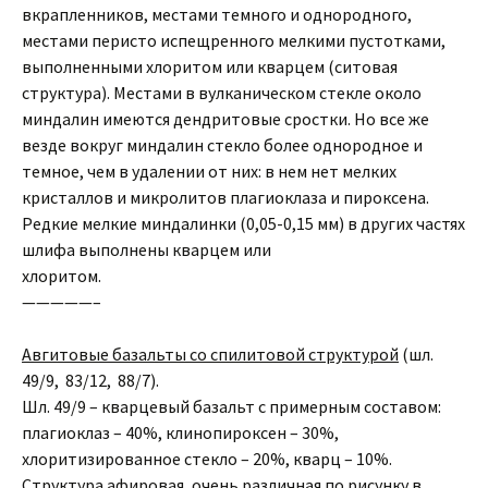
вкрапленников, местами темного и однородного,
местами перисто испещренного мелкими пустотками,
выполненными хлоритом или кварцем (ситовая
структура). Местами в вулканическом стекле около
миндалин имеются дендритовые сростки. Но все же
везде вокруг миндалин стекло более однородное и
темное, чем в удалении от них: в нем нет мелких
кристаллов и микролитов плагиоклаза и пироксена.
Редкие мелкие миндалинки (0,05-0,15 мм) в других частях
шлифа выполнены кварцем или
хлоритом.
—————–
Авгитовые базальты со спилитовой структурой
(шл.
49/9, 83/12, 88/7).
Шл. 49/9 – кварцевый базальт с примерным составом:
плагиоклаз – 40%, клинопироксен – 30%,
хлоритизированное стекло – 20%, кварц – 10%.
Структура афировая, очень различная по рисунку в