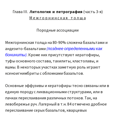
Глава III.
Литология и петрография
(часть 3-я)
М е ж г о р н и н с к а я т о л щ а
Породные ассоциации
Межгорнинская толща на 80-90% сложена базальтами и
андезито-базальтами
(позднее определенными как
бониниты)
. Кроме них присутствуют кератофиры,
туфы основного состава, тахилиты, кластолавы, и
яшмы. В некоторых участках заметную роль играют
ксеноигнимбриты с обломками базальтов.
Основные эффузивы и кератофиры тесно связаны или в
единую породу с ликвационными структурами, или в
пачках переслаивания различных потоков. Так, на
левобережье руч. Лагерный в т.н. 84 отмечено дробное
переслаивание серых базальтов, кварцевых