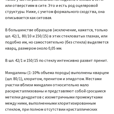
или отверстиям в сите. Это и есть род оцеляровой
структуры. Ниже, с учетом формального сходства, она
описывается как ситовая.
В большинстве образцов (исключение, кажется, только
шл. 42/1, 80/10 и 150/15) в этих стекловатых глазках, или
подобно им, но самостоятельно (без стекла) выделяется
кварц, размером около 0,05 мм.
В шл. 42/1 и 150/15 по стеклу интенсивно развит пренит.
Миндалины (1-10% объема породы) выполнены кварцем
(шл. 80/1), хлоритом, пренитом и эпидотом. Местами
участки вблизи миндалин относительно мало
раскристаллизованы и представляют собой сросшиеся
метелки дендритов с изометричными промежутками
между ними, выполненными хлоритизированным
стеклом, при полном отсутствии кристаллических