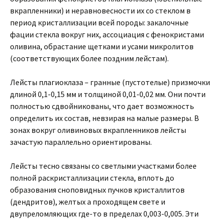
вкрапленники) и неравновесности их со стеклом в
период кристаллизации всей породы: закалочные
фации стекла вокруг них, ассоциация с фенокристами
оливина, обрастание щетками и усами микролитов
(соответствующих более поздним лейстам).
Лейсты плагиоклаза – гранные (пустотелые) призмочки
длиной 0,1-0,15 мм и толщиной 0,01-0,02 мм. Они почти
полностью сдвойникованы, что дает возможность
определить их состав, невзирая на малые размеры. В
зонах вокруг оливиновых вкрапленников лейсты
зачастую параллельно ориентированы.
Лейсты тесно связаны со светлыми участками более
полной раскристаллизации стекла, вплоть до
образования сноповидных пучков кристаллитов
(дендритов), желтых а проходящем свете и
двупреломляющих где-то в пределах 0,003-0,005. Эти