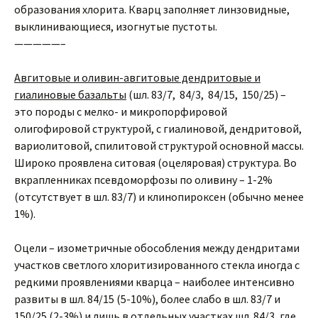
образования хлорита. Кварц заполняет линзовидные,
выклинивающиеся, изогнутые пустоты.
—————–
Авгитовые и оливин-авгитовые дендритовые и
гиалиновые базальты
(шл. 83/7, 84/3, 84/15, 150/25) –
это породы с мелко- и микропорфировой
олигофировой структурой, с гиалиновой, дендритовой,
вариолитовой, спилитовой структурой основной массы.
Широко проявлена ситовая (оцеляровая) структура. Во
вкрапленниках псевдоморфозы по оливину – 1-2%
(отсутствует в шл. 83/7) и клинопироксен (обычно менее
1%).
Оцели – изометричные обособления между дендритами
участков светлого хлоритизированного стекла иногда с
редкими проявлениями кварца – наиболее интенсивно
развиты в шл. 84/15 (5-10%), более слабо в шл. 83/7 и
150/25 (2-3%) и лишь в отдельных участках шл. 84/3, где