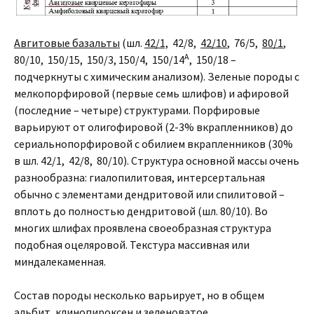
Авгитовые базальты
(шл.
42/1,
42/8,
42/10
, 76/5,
80/1
,
А
80/10, 150/15, 150/3, 150/4, 150/14
, 150/18 –
подчеркнуты с химическим анализом). Зеленые породы с
мелкопорфировой (первые семь шлифов) и афировой
(последние – четыре) структурами. Порфировые
варьируют от олигофировой (2-3% вкрапленников) до
сериальнопорфировой с обилием вкрапленников (30%
в шл. 42/1, 42/8, 80/10). Структура основной массы очень
разнообразна: гиалопилитовая, интерсертальная
обычно с элементами дендритовой или спилитовой –
вплоть до полностью дендритовой (шл. 80/10). Во
многих шлифах проявлена своеобразная структура
подобная оцеляровой. Текстура массивная или
миндалекаменная.
Состав породы несколько варьирует, но в общем
альбит, клинопироксен и зеленоватое