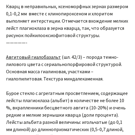
Кварц в неправильных, ксеноморфных зернах размером
0,1-0,2 мм вместе с клинопироксеном и хлоритом
выполняет интерстиции. Отмечается вхождение мелких
лейст плагиоклаза в зерна кварца, так, что образуется
рисунок пойкилооксиофитовой структуры.
—————-
Авгитовый гиалобазальт
(шл. 42/3) – порода темно-
лилового цвета с сериальнопорфировой структурой.
Основная масса гиалиновая, участками –
гиалопилитовая. Текстура миндалекаменная.
Бурое стекло с агрегатным просветлением, содержащее
лейсты плагиоклаза (альбит) в количестве не более 10
%, вкрапленники бесцветного авгита (10-20%) и очень
редкие и мелкие зернышки кварца (доли процента).
Лейсты альбита разной величины: игольчатые (до 0,1
мм длиной) до длиннопризматических (0,5-0,7 длиной,