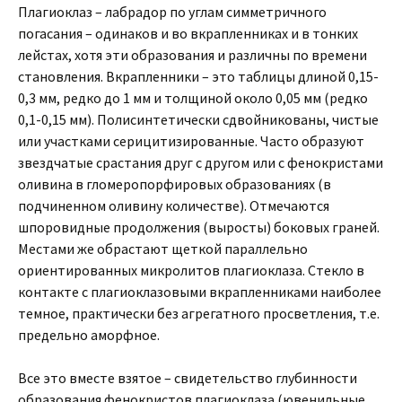
Плагиоклаз – лабрадор по углам симметричного
погасания – одинаков и во вкрапленниках и в тонких
лейстах, хотя эти образования и различны по времени
становления. Вкрапленники – это таблицы длиной 0,15-
0,3 мм, редко до 1 мм и толщиной около 0,05 мм (редко
0,1-0,15 мм). Полисинтетически сдвойникованы, чистые
или участками серицитизированные. Часто образуют
звездчатые срастания друг с другом или с фенокристами
оливина в гломеропорфировых образованиях (в
подчиненном оливину количестве). Отмечаются
шпоровидные продолжения (выросты) боковых граней.
Местами же обрастают щеткой параллельно
ориентированных микролитов плагиоклаза. Стекло в
контакте с плагиоклазовыми вкрапленниками наиболее
темное, практически без агрегатного просветления, т.е.
предельно аморфное.
Все это вместе взятое – свидетельство глубинности
образования фенокристов плагиоклаза (ювенильные