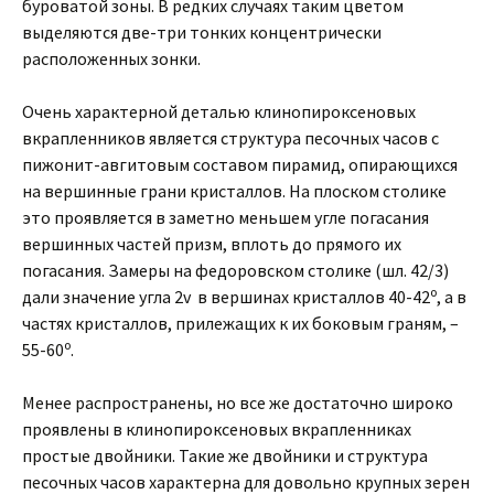
буроватой зоны. В редких случаях таким цветом
выделяются две-три тонких концентрически
расположенных зонки.
Очень характерной деталью клинопироксеновых
вкрапленников является структура песочных часов с
пижонит-авгитовым составом пирамид, опирающихся
на вершинные грани кристаллов. На плоском столике
это проявляется в заметно меньшем угле погасания
вершинных частей призм, вплоть до прямого их
погасания. Замеры на федоровском столике (шл. 42/3)
о
дали значение угла 2v в вершинах кристаллов 40-42
, а в
частях кристаллов, прилежащих к их боковым граням, –
о
55-60
.
Менее распространены, но все же достаточно широко
проявлены в клинопироксеновых вкрапленниках
простые двойники. Такие же двойники и структура
песочных часов характерна для довольно крупных зерен