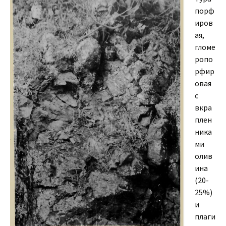
порф
иров
ая,
гломе
ропо
рфир
овая
с
вкра
плен
ника
ми
олив
ина
(20-
25%)
и
плаги