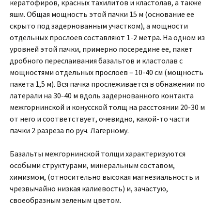
кератофиров, красных тахилитов и кластолав, а также
яшм. Общая мощность этой пачки 15 м (основание ее
скрыто под задернованным участком), а мощности
отдельных прослоев составляют 1-2 метра. На одном из
уровней этой пачки, примерно посередине ее, пакет
дробного переслаивания базальтов и кластолав с
мощностями отдельных прослоев – 10-40 см (мощность
пакета 1,5 м). Вся пачка прослеживается в обнажении по
латерали на 30-40 м вдоль задернованного контакта
межгорнинской и конусской толщ на расстоянии 20-30 м
от него и соответствует, очевидно, какой-то части
пачки 2 разреза по руч. Лагерному.
Базальты межгорнинской толщи характеризуются
особыми структурами, минеральным составом,
химизмом, (относительно высокая магнезиальность и
чрезвычайно низкая калиевость) и, зачастую,
своеобразным зеленым цветом.