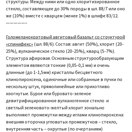
структуры. Между ними или одно хлоритизированное
стекло, составляющее до 30% породы в шл. 88/7 или оно
же (10%) вместе с кварцем (менее 1%) в шлифе 83/12.
—————–
Голомеланократовый авгитовый базальт со структурой
«спинифекс»
(шл. 88/6). Состав: авгит (50%), хлорит (20-
25%), вулканическое стекло (20-25%), кварц (5-7%).
Структура афировая. Основным структурообразующим
элементом являются тонкие (0,05-0,1 мм) и очень
длинные (до 1-1,5мм) кристаллы бесцветного
клинопироксена, одиночные или собранные в пучки по
нескольку штук, прямолинейные или прихотливо
изогнутые. Бурое или буровато-зеленое
девитрифицированное вулканогенное стекло и
светлый зеленовато-желтый хлорит зонально
выполняют промежутки между иглами клинопироксена:
внешняя оторочка угловатых промежутков – стекло,
внутренняя часть – округлые (по очертаниям)