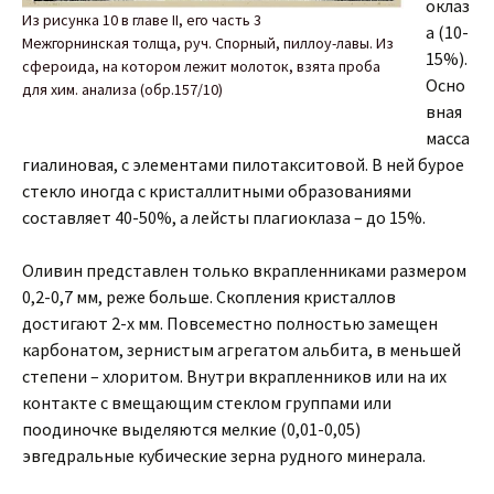
оклаз
Из рисунка 10 в главе II, его часть 3
а (10-
Межгорнинская толща, руч. Спорный, пиллоу-лавы. Из
15%).
сфероида, на котором лежит молоток, взята проба
Осно
для хим. анализа (обр.157/10)
вная
масса
гиалиновая, с элементами пилотакситовой. В ней бурое
стекло иногда с кристаллитными образованиями
составляет 40-50%, а лейсты плагиоклаза – до 15%.
Оливин представлен только вкрапленниками размером
0,2-0,7 мм, реже больше. Скопления кристаллов
достигают 2-х мм. Повсеместно полностью замещен
карбонатом, зернистым агрегатом альбита, в меньшей
степени – хлоритом. Внутри вкрапленников или на их
контакте с вмещающим стеклом группами или
поодиночке выделяются мелкие (0,01-0,05)
эвгедральные кубические зерна рудного минерала.