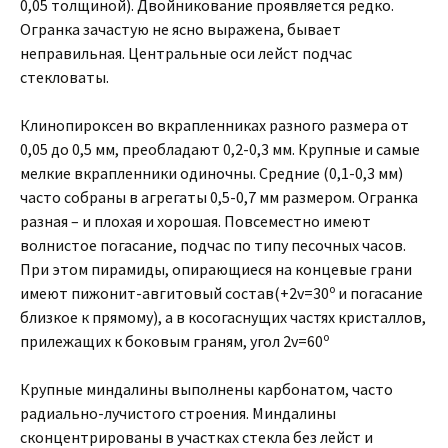
0,05 толщиной). Двойникование проявляется редко.
Огранка зачастую не ясно выражена, бывает
неправильная. Центральные оси лейст подчас
стекловаты.
Клинопироксен во вкрапленниках разного размера от
0,05 до 0,5 мм, преобладают 0,2-0,3 мм. Крупные и самые
мелкие вкрапленники одиночны. Средние (0,1-0,3 мм)
часто собраны в агрегаты 0,5-0,7 мм размером. Огранка
разная – и плохая и хорошая. Повсеместно имеют
волнистое погасание, подчас по типу песочных часов.
При этом пирамиды, опирающиеся на концевые грани
о
имеют пижонит-авгитовый состав(+2v=30
и погасание
близкое к прямому), а в косогаснущих частях кристаллов,
о
прилежащих к боковым граням, угол 2v=60
Крупные миндалины выполнены карбонатом, часто
радиально-лучистого строения. Миндалины
сконцентрированы в участках стекла без лейст и