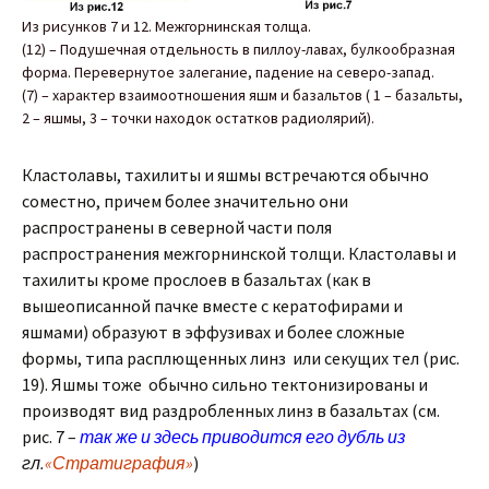
Из рисунков 7 и 12. Межгорнинская толща.
(12) – Подушечная отдельность в пиллоу-лавах, булкообразная
форма. Перевернутое залегание, падение на северо-запад.
(7) – характер взаимоотношения яшм и базальтов ( 1 – базальты,
2 – яшмы, 3 – точки находок остатков радиолярий).
Кластолавы, тахилиты и яшмы встречаются обычно
соместно, причем более значительно они
распространены в северной части поля
распространения межгорнинской толщи. Кластолавы и
тахилиты кроме прослоев в базальтах (как в
вышеописанной пачке вместе с кератофирами и
яшмами) образуют в эффузивах и более сложные
формы, типа расплющенных линз или секущих тел (рис.
19). Яшмы тоже обычно сильно тектонизированы и
производят вид раздробленных линз в базальтах (см.
рис. 7 –
так же и здесь приводится его дубль из
гл.
«Стратиграфия»
)