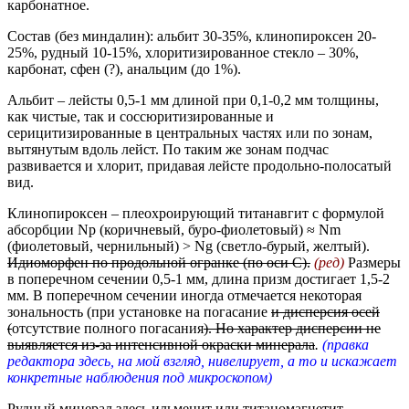
карбонатное.
Состав (без миндалин): альбит 30-35%, клинопироксен 20-
25%, рудный 10-15%, хлоритизированное стекло – 30%,
карбонат, сфен (?), анальцим (до 1%).
Альбит – лейсты 0,5-1 мм длиной при 0,1-0,2 мм толщины,
как чистые, так и соссюритизированные и
серицитизированные в центральных частях или по зонам,
вытянутым вдоль лейст. По таким же зонам подчас
развивается и хлорит, придавая лейсте продольно-полосатый
вид.
Клинопироксен – плеохроирующий титанавгит с формулой
абсорбции Np (коричневый, буро-фиолетовый) ≈ Nm
(фиолетовый, чернильный) > Ng (светло-бурый, желтый).
Идиоморфен по продольной огранке (по оси С).
(ред)
Размеры
в поперечном сечении 0,5-1 мм, длина призм достигает 1,5-2
мм. В поперечном сечении иногда отмечается некоторая
зональность (при установке на погасание
и дисперсия осей
(
отсутствие полного погасания
). Но характер дисперсии не
выявляется из-за интенсивной окраски минерала
.
(правка
редактора здесь, на мой взгляд, нивелирует, а то и искажает
конкретные наблюдения под микроскопом)
Рудный минерал здесь ильменит или титаномагнетит,