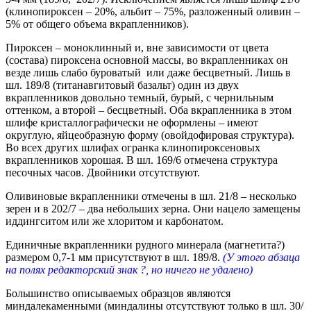
(клинопироксен – 20%, альбит – 75%, разложенный оливин –
5% от общего объема вкрапленников).
Пироксен – моноклинный и, вне зависимости от цвета
(состава) пироксена основной массы, во вкрапленниках он
везде лишь слабо буроватый или даже бесцветный. Лишь в
шл. 189/8 (титанавгитовый базальт) один из двух
вкрапленников довольно темный, бурый, с чернильным
оттенком, а второй – бесцветный. Оба вкрапленника в этом
шлифе кристаллографически не оформлены – имеют
округлую, яйцеобразную форму (овойдофировая структура).
Во всех других шлифах огранка клинопироксеновых
вкрапленников хорошая. В шл. 169/6 отмечена структура
песочных часов. Двойники отсутствуют.
Оливиновые вкрапленники отмечены в шл. 21/8 – несколько
зерен и в 202/7 – два небольших зерна. Они нацело замещены
иддингситом или же хлоритом и карбонатом.
Единичные вкрапленники рудного минерала (магнетита?)
размером 0,7-1 мм присутствуют в шл. 189/8.
(У этого абзаца
на полях
редакторский знак ?, но ничего не удалено)
Большинство описываемых образцов являются
миндалекаменными (миндалины отсутствуют только в шл. 30/