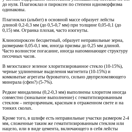
до нуля. Плагиоклаз и пироксен по степени идиоморфизма
одинаковы.
Плагиоклаз (альбит) в основной массе образует лейсты
длиной 0,2-0,3 мм (до 0,5-0,7 мм) при толщине 0,05-0,1 (до
0,15) мм. Огранка плохая, часто изогнуты.
Клинопироксен бесцветный, образует неправильные зерна,
размерами 0,05-0,1 мм, иногда призмы до 0,25 мм длиной.
Часто волнистое погасание, иногда напоминающее структуру
песочных часов.
В мезостазисе зеленое хлоритизированное стекло (10-15%),
черные удлиненные выделения магнетита (10-15%) и
комковатые агрегаты буроватого, сильно двупреломляющего
минерала (сфен?) (5-7%).
Редкие миндалины (0,2-0,3 мм) выполнены хлоритом иногда
совместно (зональное выполнение) с гематитизированным
стеклом – непрозрачным, красным в отраженном свете и на
тонких сколах.
Кроме того, в шлифе есть неправильные участки размером 2-4
мм, сложенные таким же гематитизированным стеклом или
нацело, или в виде цемента, включающего в себя лейсты