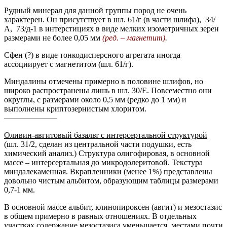
Рудный минерал для данной группы пород не очень
характерен. Он присутствует в шл. 61/г (в части шлифа), 34/
А, 73/д-1 в интерстициях в виде мелких изометричных зерен
размерами не более 0,05 мм
(ред. – магнетит)
.
Сфен (?) в виде тонкодисперсного агрегата иногда
ассоциирует с магнетитом (шл. 61/г).
Миндалины отмечены примерно в половине шлифов, но
широко распространены лишь в шл. 30/Е. Повсеместно они
округлы, с размерами около 0,5 мм (редко до 1 мм) и
выполнены криптозернистым хлоритом.
——————–
Оливин-авгитовый базальт с интерсертальной структурой
(шл. 31/2, сделан из центральной части подушки, есть
химический анализ.) Структура олигофировая, в основной
массе – интерсертальная до микродолеритовой. Текстура
миндалекаменная. Вкрапленники (менее 1%) представлены
довольно чистым альбитом, образующим таблицы размерами
0,7-1 мм.
В основной массе альбит, клинопироксен (авгит) и мезостазис
в общем примерно в равных отношениях. В отдельных
участках содержание мезостазиса уменьшается, местами почти