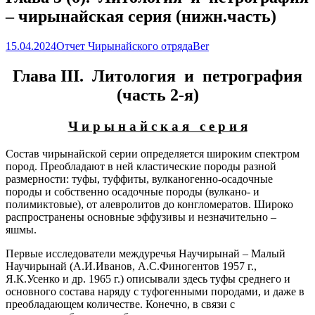
– чирынайская серия (нижн.часть)
15.04.2024
Отчет Чирынайского отряда
Ber
Глава III.
Литология и петрография
(часть 2-я)
Ч и р ы н а й с к а я с е р и я
Состав чирынайской серии определяется широким спектром
пород. Преобладают в ней кластические породы разной
размерности: туфы, туффиты, вулканогенно-осадочные
породы и собственно осадочные породы (вулкано- и
полимиктовые), от алевролитов до конгломератов. Широко
распространены основные эффузивы и незначительно –
яшмы.
Первые исследователи междуречья Научирынай – Малый
Научирынай (А.И.Иванов, А.С.Финогентов 1957 г.,
Я.К.Усенко и др. 1965 г.) описывали здесь туфы среднего и
основного состава наряду с туфогенными породами, и даже в
преобладающем количестве. Конечно, в связи с