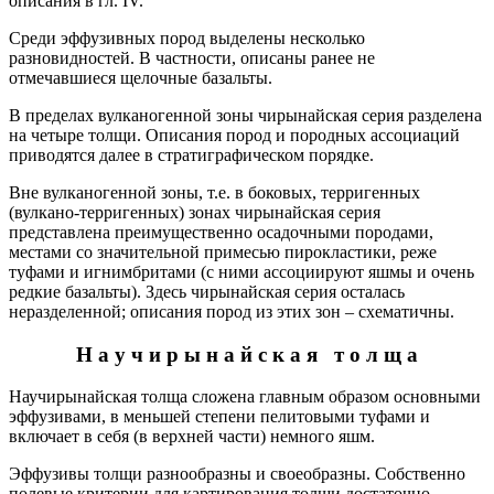
описания в гл. IV.
Среди эффузивных пород выделены несколько
разновидностей. В частности, описаны ранее не
отмечавшиеся щелочные базальты.
В пределах вулканогенной зоны чирынайская серия разделена
на четыре толщи. Описания пород и породных ассоциаций
приводятся далее в стратиграфическом порядке.
Вне вулканогенной зоны, т.е. в боковых, терригенных
(вулкано-терригенных) зонах чирынайская серия
представлена преимущественно осадочными породами,
местами со значительной примесью пирокластики, реже
туфами и игнимбритами (с ними ассоциируют яшмы и очень
редкие базальты). Здесь чирынайская серия осталась
неразделенной; описания пород из этих зон – схематичны.
Н а у ч и р ы н а й с к а я т о л щ а
Научирынайская толща сложена главным образом основными
эффузивами, в меньшей степени пелитовыми туфами и
включает в себя (в верхней части) немного яшм.
Эффузивы толщи разнообразны и своеобразны. Собственно
полевые критерии для картирования толщи достаточно