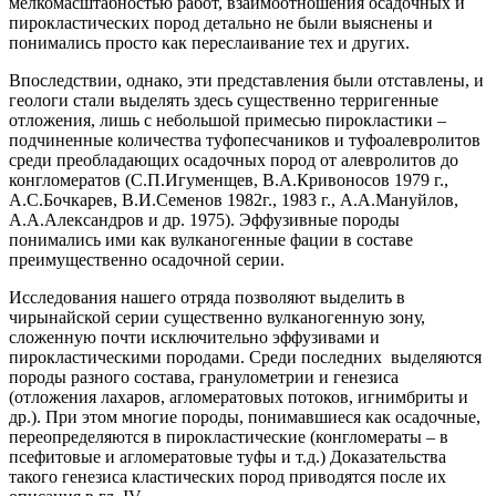
мелкомасштабностью работ, взаимоотношения осадочных и
пирокластических пород детально не были выяснены и
понимались просто как переслаивание тех и других.
Впоследствии, однако, эти представления были отставлены, и
геологи стали выделять здесь существенно терригенные
отложения, лишь с небольшой примесью пирокластики –
подчиненные количества туфопесчаников и туфоалевролитов
среди преобладающих осадочных пород от алевролитов до
конгломератов (С.П.Игуменщев, В.А.Кривоносов 1979 г.,
А.С.Бочкарев, В.И.Семенов 1982г., 1983 г., А.А.Мануйлов,
А.А.Александров и др. 1975). Эффузивные породы
понимались ими как вулканогенные фации в составе
преимущественно осадочной серии.
Исследования нашего отряда позволяют выделить в
чирынайской серии существенно вулканогенную зону,
сложенную почти исключительно эффузивами и
пирокластическими породами. Среди последних выделяются
породы разного состава, гранулометрии и генезиса
(отложения лахаров, агломератовых потоков, игнимбриты и
др.). При этом многие породы, понимавшиеся как осадочные,
переопределяются в пирокластические (конгломераты – в
псефитовые и агломератовые туфы и т.д.) Доказательства
такого генезиса кластических пород приводятся после их