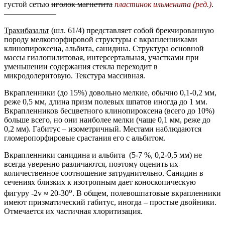
густой сетью
иголок магнетита
пластинок
ильменита (ред.)
.
——————–
Трахибазальт
(шл. 61/4) представляет собой брекчированную
породу мелкопорфировой структуры с вкрапленниками
клинопироксена, альбита, санидина. Структура основной
массы гиалопилитовая, интерсертальная, участками при
уменьшении содержания стекла переходит в
микродолеритовую. Текстура массивная.
Вкрапленники (до 15%) довольно мелкие, обычно 0,1-0,2 мм,
реже 0,5 мм, длина призм полевых шпатов иногда до 1 мм.
Вкрапленников бесцветного клинопироксена (всего до 10%)
больше всего, но они наиболее мелки (чаще 0,1 мм, реже до
0,2 мм). Габитус – изометричный. Местами наблюдаются
гломеропорфировые срастания его с альбитом.
Вкрапленники санидина и альбита (5-7 %, 0,2-0,5 мм) не
всегда уверенно различаются, поэтому оценить их
количественное соотношение затруднительно. Санидин в
сечениях близких к изотропным дает коноскопическую
о
фигуру -2v ≈ 20-30
. В общем, полевошпатовые вкрапленники
имеют призматический габитус, иногда – простые двойники.
Отмечается их частичная хлоритизация.