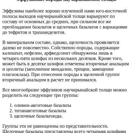
Эффузивы наиболее хорошо изученной нами юго-восточной
полосы выходов научирынайской толщи варьируют по
составу от основных до средних, при сильном все же
преобладании базальтов и щелочных базальтов с вариациями
до тефритов и трахиандезитов.
В минеральном составе, однако, щелочность проявляется
далеко не повсеместно. Собственно породы, содержащие
калишпат, нефелин, арфведсонит обнаружены лишь в
четырех-пяти шлифах из нескольких десятков. Кроме того,
может быть в десятке шлифов отмечены вторичные анальцим
и цеолиты (заполнение миндалин, трещин, замещение
плагиоклаза). При отнесении породы к щелочной группе
вторичный анальцим в расчет не принимался.
Все многообразие эффузивов научирынайской толщи можно
разделить на следующие три группы:
оливин-авгитовые базальты
титанавгитовые базальты
щелочные базальтоиды.
Группы эти не равноценны по представительности.
Щелочные базальты представлены всего четырьмя шлифами