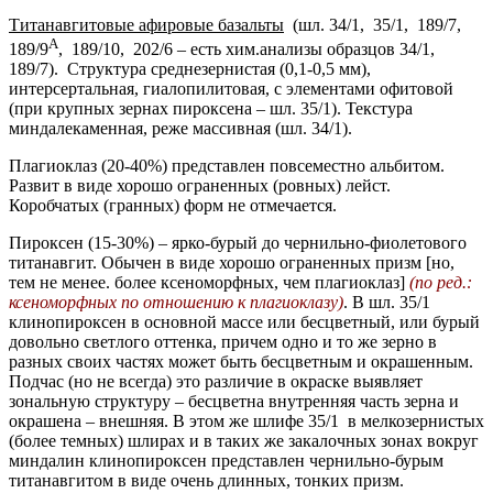
Титанавгитовые афировые базальты
(шл. 34/1, 35/1, 189/7,
А
189/9
, 189/10, 202/6 – есть хим.анализы образцов 34/1,
189/7). Структура среднезернистая (0,1-0,5 мм),
интерсертальная, гиалопилитовая, с элементами офитовой
(при крупных зернах пироксена – шл. 35/1). Текстура
миндалекаменная, реже массивная (шл. 34/1).
Плагиоклаз (20-40%) представлен повсеместно альбитом.
Развит в виде хорошо ограненных (ровных) лейст.
Коробчатых (гранных) форм не отмечается.
Пироксен (15-30%) – ярко-бурый до чернильно-фиолетового
титанавгит. Обычен в виде хорошо ограненных призм [но,
тем не менее. более ксеноморфных, чем плагиоклаз]
(по ред.:
ксеноморфных
по отношению к плагиоклазу)
. В шл. 35/1
клинопироксен в основной массе или бесцветный, или бурый
довольно светлого оттенка, причем одно и то же зерно в
разных своих частях может быть бесцветным и окрашенным.
Подчас (но не всегда) это различие в окраске выявляет
зональную структуру – бесцветна внутренняя часть зерна и
окрашена – внешняя. В этом же шлифе 35/1 в мелкозернистых
(более темных) шлирах и в таких же закалочных зонах вокруг
миндалин клинопироксен представлен чернильно-бурым
титанавгитом в виде очень длинных, тонких призм.