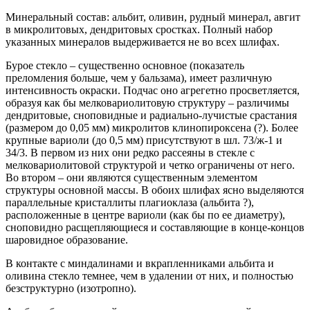
Минеральный состав: альбит, оливин, рудный минерал, авгит
в микролитовых, дендритовых сростках. Полный набор
указанных минералов выдерживается не во всех шлифах.
Бурое стекло – существенно основное (показатель
преломления больше, чем у бальзама), имеет различную
интенсивность окраски. Подчас оно агрегетно просветляется,
образуя как бы мелковариолитовую структуру – различимы
дендритовые, сноповидные и радиально-лучистые срастания
(размером до 0,05 мм) микролитов клинопироксена (?). Более
крупные вариоли (до 0,5 мм) присутствуют в шл. 73/ж-1 и
34/3. В первом из них они редко рассеяны в стекле с
мелковариолитовой структурой и четко ограничены от него.
Во втором – они являются существенным элементом
структуры основной массы. В обоих шлифах ясно выделяются
параллельные кристаллиты плагиоклаза (альбита ?),
расположенные в центре вариоли (как бы по ее диаметру),
сноповидно расщепляющиеся и составляющие в конце-концов
шаровидное образование.
В контакте с миндалинами и вкрапленниками альбита и
оливина стекло темнее, чем в удалении от них, и полностью
безструктурно (изотропно).