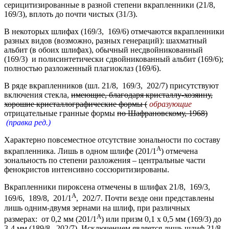
серицитизированные в разной степени вкрапленники (21/8,
169/3), вплоть до почти чистых (31/3).
В некоторых шлифах (169/3, 169/6) отмечаются вкрапленники
разных видов (возможно, разных генераций): шахматный
альбит (в обоих шлифах), обычный несдвойникованный
(169/3) и полисинтетически сдвойникованный альбит (169/6);
полностью разложенный плагиоклаз (169/6).
В ряде вкрапленников (шл. 21/8, 169/3, 202/7) присутствуют
включения стекла,
имеющие, благодаря кристаллу-хозяину,
хорошие кристаллографические формы (
образующие
отрицательные гранные формы
по Шафрановскому, 1968)
(правка ред.)
Характерно повсеместное отсутствие зональности по составу
А
вкрапленника. Лишь в одном шлифе (201/1
) отмечена
зональность по степени разложения – центральные части
фенокристов интенсивно соссюритизированы.
Вкрапленники пироксена отмечены в шлифах 21/8, 169/3,
А
169/6, 189/8, 201/1
, 202/7. Почти везде они представлены
лишь одним-двумя зернами на шлиф, при различных
А
размерах: от 0,2 мм (201/1
) или призм 0,1 х 0,5 мм (169/3) до
3-4 мм (189/8, 202/7). Исключением является лишь шлиф 21/8