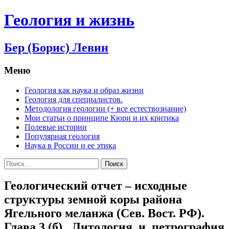
Геология и жизнь
Бер (Борис) Левин
Меню
Перейти
Геология как наука и образ жизни
к
Геология для специалистов.
содержимому
Методология геологии (+ все естествознание)
Мои статьи о принципе Кюри и их критика
Полевые истории
Популярная геология
Наука в России и ее этика
Найти:
Геологический отчет – исходные
структуры земной коры района
Ягельного меланжа (Сев. Вост. РФ).
Глава 3 (б). Литология и петрография