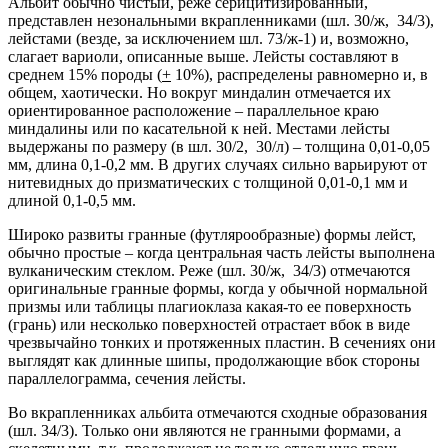
Альбит обычно чистый, реже серицитизированный,
представлен незональными вкрапленниками (шл. 30/ж, 34/3),
лейстами (везде, за исключением шл. 73/ж-1) и, возможно,
слагает вариоли, описанные выше. Лейсты составляют в
среднем 15% породы (
+
10%), распределены равномерно и, в
общем, хаотически. Но вокруг миндалин отмечается их
ориентированное расположение – параллельное краю
миндалины или по касательной к ней. Местами лейсты
выдержаны по размеру (в шл. 30/2, 30/л) – толщина 0,01-0,05
мм, длина 0,1-0,2 мм. В других случаях сильно варьируют от
нитевидных до призматических с толщиной 0,01-0,1 мм и
длиной 0,1-0,5 мм.
Широко развиты гранные (футлярообразные) формы лейст,
обычно простые – когда центральная часть лейсты выполнена
вулканическим стеклом. Реже (шл. 30/ж, 34/3) отмечаются
оригинальные гранные формы, когда у обычной нормальной
призмы или таблицы плагиоклаза какая-то ее поверхность
(грань) или несколько поверхностей отрастает вбок в виде
чрезвычайно тонких и протяженных пластин. В сечениях они
выглядят как длинные шипы, продолжающие вбок стороны
параллелограмма, сечения лейсты.
Во вкрапленниках альбита отмечаются сходные образования
(шл. 34/3). Только они являются не гранными формами, а