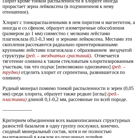
Пирит кроме тонкой распыленности в хлорите иногда
прорастает зерна лейкоксена (в подчиненном к нему
отношении).
Хлорит с тонкораспыленными в нем пиритом и магнетитом, а
иногда и со сфеном, образует изометричные обособления
(размером до 1 мм) совместно с мелкими лейстами
плагиоклаза (0,1-0,3 мм) и зернами лейкоксена. Местами эти
скопления рассекаются радиально ориентированными
крупными лейстами плагиоклаза с образованием звездчатой
структуры
(ред. – звездчатых
срастаний)
. Отмечается
тяготение оливина к таким стекловатым хлоритизированным
участкам, так что подчас [невозможно однозначно]
(ред. –
трудно)
отделить хлорит от серпентина, развившегося по
оливину.
Рудный минерал помимо тонкой распыленности и зерен (0,05
мм) среди хлорита, образует также редкие [иглы]
(ред.-
пластинки)
длиной 0,1-0,2 мм, рассеянные по всей породе.
——————
Критерием объединения всех вышеописанных структурных
разностей базальтов в одну группу послужил, конечно,
сходный минеральный состав, хотя и не полностью
выдержанный в каждом из описанных шлифов.