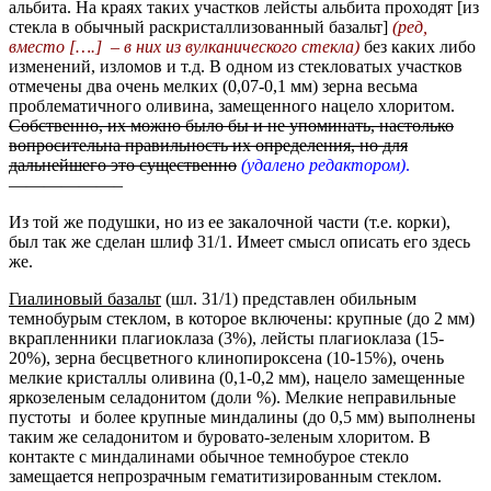
альбита. На краях таких участков лейсты альбита проходят [из
стекла в обычный раскристаллизованный базальт]
(ред,
вместо [….] – в них из вулканического стекла)
без каких либо
изменений, изломов и т.д. В одном из стекловатых участков
отмечены два очень мелких (0,07-0,1 мм) зерна весьма
проблематичного оливина, замещенного нацело хлоритом.
Собственно, их можно было бы и не упоминать, настолько
вопросительна правильность их определения, но для
дальнейшего это существенно
(удалено редактором)
.
——————–
Из той же подушки, но из ее закалочной части (т.е. корки),
был так же сделан шлиф 31/1. Имеет смысл описать его здесь
же.
Гиалиновый базальт
(шл. 31/1) представлен обильным
темнобурым стеклом, в которое включены: крупные (до 2 мм)
вкрапленники плагиоклаза (3%), лейсты плагиоклаза (15-
20%), зерна бесцветного клинопироксена (10-15%), очень
мелкие кристаллы оливина (0,1-0,2 мм), нацело замещенные
яркозеленым селадонитом (доли %). Мелкие неправильные
пустоты и более крупные миндалины (до 0,5 мм) выполнены
таким же селадонитом и буровато-зеленым хлоритом. В
контакте с миндалинами обычное темнобурое стекло
замещается непрозрачным гематитизированным стеклом.