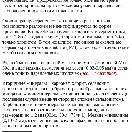
скелетными, т.к. продолжают не только отдельную грань –
весь торец кристалла при этом как бы утыкан параллельно
расположенными тонкими пластинами.
Оливин распространен только в виде вкрапленников,
повсеместно разложен и идентифицируется по форме
кристаллов. В шл. 34/3 он замещен хлоритом и серпентином,
в шл. 73/ж-1 – иддингситом, хлоритом и рудным, в шл. 30/ж –
только хлоритом. В том же шлифе, где описаны скелетные
формы вкрапленников альбита (34/3), отмечаются точно такие
же образования и у оливина.
Рудный минерал в основной массе присутствует в шл. 30/2 и
30/л в виде мелких изометричных зерен (0,03-0,05 мм) и сетки
очень тонких параллельных иголочек
(ред. – пластинок)
.
Вторичные минералы – карбонат, хлорит, селадонит,
серпентин, иддингсит – образуют разнообразные заполнения
миндалин – мономинеральные или же зонального строения (в
последнем случае внешняя оторочка сложена селадонитом).
Карбонатное и полиминеральное зональное выполнение
распространены в относительно крупных миндалинах
размерами до 1-2 мм (30/ж, 30/л, 73/ж-1). Мелкие миндалины
(0,1-0,2 мм), отмеченные во всех шлифах, выполнены обычно
серпентином или хлоритом.
——————-