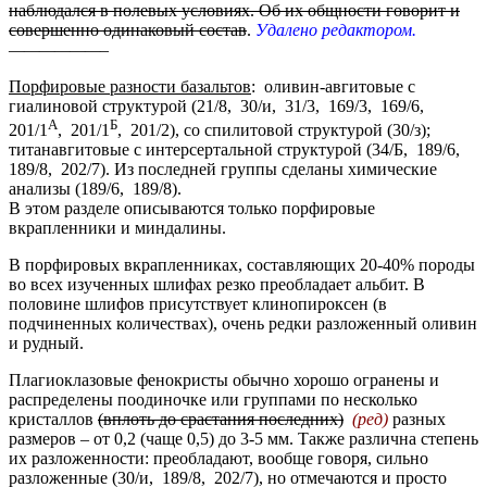
наблюдался в полевых условиях. Об их общности говорит и
совершенно одинаковый состав
.
Удалено
редактором.
——————–
Порфировые разности базальтов
: оливин-авгитовые с
гиалиновой структурой (21/8, 30/и, 31/3, 169/3, 169/6,
А
Б
201/1
, 201/1
, 201/2), со спилитовой структурой (30/з);
титанавгитовые с интерсертальной структурой (34/Б, 189/6,
189/8, 202/7). Из последней группы сделаны химические
анализы (189/6, 189/8).
В этом разделе описываются только порфировые
вкрапленники и миндалины.
В порфировых вкрапленниках, составляющих 20-40% породы
во всех изученных шлифах резко преобладает альбит. В
половине шлифов присутствует клинопироксен (в
подчиненных количествах), очень редки разложенный оливин
и рудный.
Плагиоклазовые фенокристы обычно хорошо огранены и
распределены поодиночке или группами по несколько
кристаллов
(вплоть до срастания последних)
(ред)
разных
размеров – от 0,2 (чаще 0,5) до 3-5 мм. Также различна степень
их разложенности: преобладают, вообще говоря, сильно
разложенные (30/и, 189/8, 202/7), но отмечаются и просто