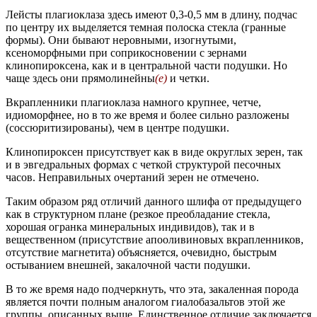
Лейсты плагиоклаза здесь имеют 0,3-0,5 мм в длину, подчас
по центру их выделяется темная полоска стекла (гранные
формы). Они бывают неровными, изогнутыми,
ксеноморфными при соприкосновении с зернами
клинопироксена, как и в центральной части подушки. Но
чаще здесь они прямолинейны
(е)
и четки.
Вкрапленники плагиоклаза намного крупнее, четче,
идиоморфнее, но в то же время и более сильно разложены
(соссюритизированы), чем в центре подушки.
Клинопироксен присутствует как в виде округлых зерен, так
и в эвгедральных формах с четкой структурой песочных
часов. Неправильных очертаний зерен не отмечено.
Таким образом ряд отличий данного шлифа от предыдущего
как в структурном плане (резкое преобладание стекла,
хорошая огранка минеральных индивидов), так и в
вещественном (присутствие апооливиновых вкрапленников,
отсутствие магнетита) объясняется, очевидно, быстрым
остыванием внешней, закалочной части подушки.
В то же время надо подчеркнуть, что эта, закаленная порода
является почти полным аналогом гиалобазальтов этой же
группы, описанных выше. Единственное отличие заключается