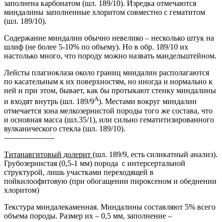
заполнена карбонатом (шл. 189/10). Изредка отмечаются
миндалины заполненные хлоритом совместно с гематитом
(шл. 189/10).
Содержание миндалин обычно невелико – несколько штук на
шлиф (не более 5-10% по объему). Но в обр. 189/10 их
настолько много, что породу можно назвать мандельштейном.
Лейсты плагиоклаза около границ миндалин располагаются
по касательным к их поверхностям, но иногда и нормально к
ней и при этом, бывает, как бы протыкают стенку миндалины
А
и входят внутрь (шл. 189/9
). Местами вокруг миндалин
отмечается зона мелкозернистой породы того же состава, что
и основная масса (шл.35/1), или сильно гематитизированного
вулканического стекла (шл. 189/10).
——————-
Титанавгитовый долерит
(шл. 189/9, есть силикатный анализ).
Грубозернистая (0,5-1 мм) порода с интерсертальной
структурой, лишь участками переходящей в
пойкилоофитовую (при обогащении пироксеном и обеднении
хлоритом)
Текстура миндалекаменная. Миндалины составляют 5% всего
объема породы. Размер их – 0,5 мм, заполнение –