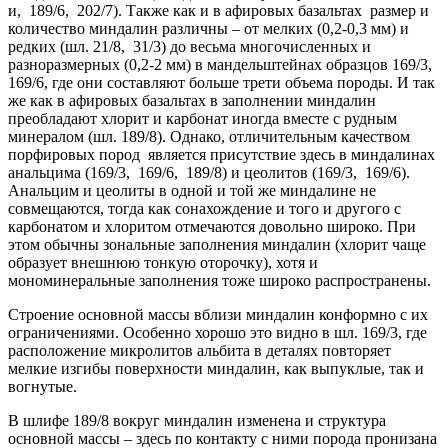
и, 189/6, 202/7). Также как и в афировых базальтах размер и
количество миндалин различны – от мелких (0,2-0,3 мм) и
редких (шл. 21/8, 31/3) до весьма многочисленных и
разноразмерных (0,2-2 мм) в мандельштейнах образцов 169/3,
169/6, где они составляют больше трети объема породы. И так
же как в афировых базальтах в заполнении миндалин
преобладают хлорит и карбонат иногда вместе с рудным
минералом (шл. 189/8). Однако, отличительным качеством
порфировых пород является присутствие здесь в миндалинах
анальцима (169/3, 169/6, 189/8) и цеолитов (169/3, 169/6).
Анальцим и цеолиты в одной и той же миндалине не
совмещаются, тогда как сонахождение и того и другого с
карбонатом и хлоритом отмечаются довольно широко. При
этом обычны зональные заполнения миндалин (хлорит чаще
образует внешнюю тонкую оторочку), хотя и
мономинеральные заполнения тоже широко распространены.
Строение основной массы вблизи миндалин конформно с их
ограничениями. Особенно хорошо это видно в шл. 169/3, где
расположение микролитов альбита в деталях повторяет
мелкие изгибы поверхности миндалин, как выпуклые, так и
вогнутые.
В шлифе 189/8 вокруг миндалин изменена и структура
основной массы – здесь по контакту с ними порода пронизана