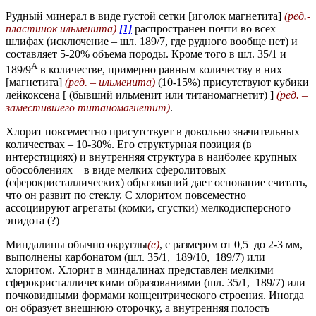
Рудный минерал в виде густой сетки [иголок магнетита]
(ред.-
пластинок ильменита)
[1]
распространен почти во всех
шлифах (исключение – шл. 189/7, где рудного вообще нет) и
составляет 5-20% объема породы. Кроме того в шл. 35/1 и
А
189/9
в количестве, примерно равным количеству в них
[магнетита]
(ред. –
ильменита)
(10-15%) присутствуют кубики
лейкоксена [ (бывший ильменит или титаномагнетит) ]
(ред. –
заместившего
титаномагнетит)
.
Хлорит повсеместно присутствует в довольно значительных
количествах – 10-30%. Его структурная позиция (в
интерстициях) и внутренняя структура в наиболее крупных
обособлениях – в виде мелких сферолитовых
(сферокристаллических) образований дает основание считать,
что он развит по стеклу. С хлоритом повсеместно
ассоциируют агрегаты (комки, сгустки) мелкодисперсного
эпидота (?)
Миндалины обычно округлы
(е)
, с размером от 0,5 до 2-3 мм,
выполнены карбонатом (шл. 35/1, 189/10, 189/7) или
хлоритом. Хлорит в миндалинах представлен мелкими
сферокристаллическими образованиями (шл. 35/1, 189/7) или
почковидными формами концентрического строения. Иногда
он образует внешнюю оторочку, а внутренняя полость