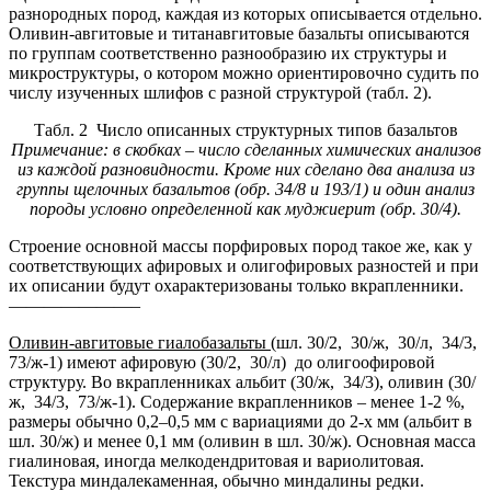
разнородных пород, каждая из которых описывается отдельно.
Оливин-авгитовые и титанавгитовые базальты описываются
по группам соответственно разнообразию их структуры и
микроструктуры, о котором можно ориентировочно судить по
числу изученных шлифов с разной структурой (табл. 2).
Табл. 2 Число описанных структурных типов базальтов
Примечание: в скобках – число сделанных химических анализов
из каждой разновидности. Кроме них сделано два анализа из
группы щелочных базальтов (обр. 34/8 и 193/1) и один анализ
породы условно определенной как муджиерит (обр. 30/4).
Строение основной массы порфировых пород такое же, как у
соответствующих афировых и олигофировых разностей и при
их описании будут охарактеризованы только вкрапленники.
———————–
Оливин-авгитовые гиалобазальты
(шл. 30/2, 30/ж, 30/л, 34/3,
73/ж-1) имеют афировую (30/2, 30/л) до олигоофировой
структуру. Во вкрапленниках альбит (30/ж, 34/3), оливин (30/
ж, 34/3, 73/ж-1). Содержание вкрапленников – менее 1-2 %,
размеры обычно 0,2–0,5 мм с вариациями до 2-х мм (альбит в
шл. 30/ж) и менее 0,1 мм (оливин в шл. 30/ж). Основная масса
гиалиновая, иногда мелкодендритовая и вариолитовая.
Текстура миндалекаменная, обычно миндалины редки.