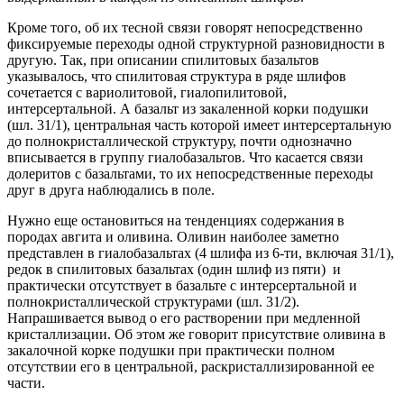
Кроме того, об их тесной связи говорят непосредственно
фиксируемые переходы одной структурной разновидности в
другую. Так, при описании спилитовых базальтов
указывалось, что спилитовая структура в ряде шлифов
сочетается с вариолитовой, гиалопилитовой,
интерсертальной. А базальт из закаленной корки подушки
(шл. 31/1), центральная часть которой имеет интерсертальную
до полнокристаллической структуру, почти однозначно
вписывается в группу гиалобазальтов. Что касается связи
долеритов с базальтами, то их непосредственные переходы
друг в друга наблюдались в поле.
Нужно еще остановиться на тенденциях содержания в
породах авгита и оливина. Оливин наиболее заметно
представлен в гиалобазальтах (4 шлифа из 6-ти, включая 31/1),
редок в спилитовых базальтах (один шлиф из пяти) и
практически отсутствует в базальте с интерсертальной и
полнокристаллической структурами (шл. 31/2).
Напрашивается вывод о его растворении при медленной
кристаллизации. Об этом же говорит присутствие оливина в
закалочной корке подушки при практически полном
отсутствии его в центральной, раскристаллизированной ее
части.