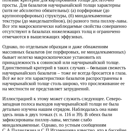
просты. Для базальтов научирынайской толщи характерны
(хотя не абсолютно обязательны): (а) порфировые (до
крупнопорфировых) структуры, (б) миндалекаменные
текстуры (до мандельштейнов), (в) разного типа пиллоу-лавы.
Все эти макроскопически наблюдаемые свойства совершенно
отсутствуют в базальтах нижележащих толщ и ограничено
отмечаются в вышележащих эффузивах.
Однако, по отдельным образцам и даже обнажениям
массивных базальтов (не порфировых, не миндалекаменных)
бывает нелегко макроскопические установить их
принадлежность к совинской или научирынайской толще.
Единственный критерий в таких случаях – б
о
льшая свежесть
научирынайских базальтов – тоже не всегда бросается в глаза.
Всё же все эти характеристики базальтов распространены в
научирынайской толще столь широко, что прослеживание ее
на местности не представляет затруднений.
Иллюстрацией к этому может служить следующее. Северо-
западная полоса выходов научирынайской толщи не была
детально изучена нашим отрядом. Наблюдалась она нами
здесь лишь в двух точках (т. н. 116 и 39). В обеих были
зафиксированы пиллоу-лавы, местами слабо
миндалекаменные. Однако, по устным сообщениям
С.А.Паланджана и С.П.Игуменщева известно, что в бассейне