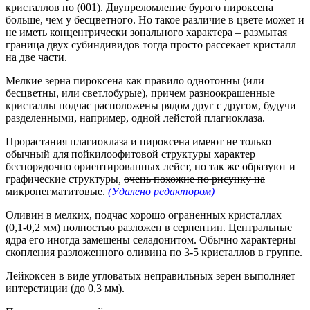
кристаллов по (001). Двупреломление бурого пироксена
больше, чем у бесцветного. Но такое различие в цвете может и
не иметь концентрически зонального характера – размытая
граница двух субиндивидов тогда просто рассекает кристалл
на две части.
Мелкие зерна пироксена как правило однотонны (или
бесцветны, или светлобурые), причем разноокрашенные
кристаллы подчас расположены рядом друг с другом, будучи
разделенными, например, одной лейстой плагиоклаза.
Прорастания плагиоклаза и пироксена имеют не только
обычный для пойкилоофитовой структуры характер
беспорядочно ориентированных лейст, но так же образуют и
графические структуры
,
очень похожие по рисунку на
микропегматитовые.
(Удалено редактором)
Оливин в мелких, подчас хорошо ограненных кристаллах
(0,1-0,2 мм) полностью разложен в серпентин. Центральные
ядра его иногда замещены селадонитом. Обычно характерны
скопления разложенного оливина по 3-5 кристаллов в группе.
Лейкоксен в виде угловатых неправильных зерен выполняет
интерстиции (до 0,3 мм).