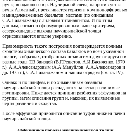
ручья, впадающего в р. Научирынай слева, напротив устья
ручья Алмазный, протягивается горизонт крупнопорфировых
и миндалекаменных базальтов, местами (по описаниям
С.А.Паланджана) с лиловым титанавгитом. И по этим
данным, согласно сформулированным выше критериям,
северо-западные выходы научирынайской толщи
отрисовываются вполне уверенно.
Правомерность такого построения подтверждается полным
сходством химического состава базальтов во всей указанной
полосе, в образцах, отобранных независимо друг от друга и в
разные годы Т.В.Звиздой (В.Г.Решетов, А.И.Василенко, 1970
г.), А.А.Александровым (А.А.Мануйлов, А.А.Александров и
др. 1975 г.), С.А.Паланджаном и нашим отрядом (см. гл. IV).
Однако и по шлифам, и по химанализам базальты
научирынайской толщи распадаются на четко различимые
группировки. Ниже дается принцип разбиения эффузивов на
группы, затем описания групп и, наконец, их выявленные
черты различия и сходства.
После эффузивов приводится описание туфов нижней пачки
научирынайской толщи.
Эффузивные породы научирынайской толщи.