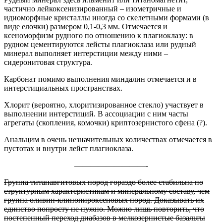
частично лейкоксенизированный – изометричные и
идиоморфные кристаллы иногда со скелетными формами (в
виде елочки) размером 0,1-0,3 мм. Отмечается и
ксеноморфизм рудного по отношению к плагиоклазу: в
рудном цементируются лейсты плагиоклаза или рудный
минерал выполняет интерстиции между ними –
сидеронитовая структура.
Карбонат помимо выполнения миндалин отмечается и в
интерстициальных пространствах.
Хлорит (вероятно, хлоритизированное стекло) участвует в
выполнении интерстиций. В ассоциации с ним часты
агрегаты (скопления, комочки) криптозернистого сфена (?).
Анальцим в очень незначительных количествах отмечается в
пустотах и внутри лейст плагиоклаза.
—————————-
Группа титанавгитовых пород гораздо более стабильна по
структурным характеристикам и минеральному составу, чем
группа оливин-клинопироксеновых пород. Доказывать их
единство попросту не нужно. Можно лишь повторить, что
постепенный переход диабазов в мелкозернистые базальты