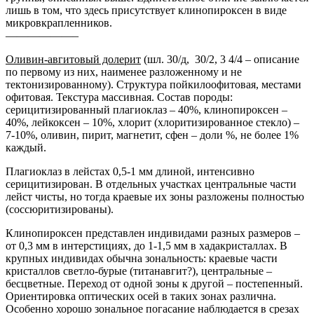
лишь в том, что здесь присутствует клинопироксен в виде
микровкрапленников.
——————–
Оливин-авгитовый долерит
(шл. 30/д, 30/2, 3 4/4 – описание
по первому из них, наименее разложенному и не
тектонизированному). Структура пойкилоофитовая, местами
офитовая. Текстура массивная. Состав породы:
серицитизированный плагиоклаз – 40%, клинопироксен –
40%, лейкоксен – 10%, хлорит (хлоритизированное стекло) –
7-10%, оливин, пирит, магнетит, сфен – доли %, не более 1%
каждый.
Плагиоклаз в лейстах 0,5-1 мм длиной, интенсивно
серицитизирован. В отдельных участках центральные части
лейст чисты, но тогда краевые их зоны разложены полностью
(соссюритизированы).
Клинопироксен представлен индивидами разных размеров –
от 0,3 мм в интерстициях, до 1-1,5 мм в хадакристаллах. В
крупных индивидах обычна зональность: краевые части
кристаллов светло-бурые (титанавгит?), центральные –
бесцветные. Переход от одной зоны к другой – постепенный.
Ориентировка оптических осей в таких зонах различна.
Особенно хорошо зональное погасание наблюдается в срезах