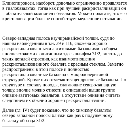
Клинопироксен, наоборот, довольно ограниченно проявляется
в гиалобазальтах, тогда как при лучшей раскристаллизации он
– обязательный компонент базальтов. Можно полагать, что его
кристаллизации больше способствует медленное остывание.
—————————
Северо-западная полоса научирынайской толщи, судя по
нашим наблюдениям в т.н. 39 и 116, сложена хорошо
раскристаллизованными авгитовыми базальтами в общем
вполне схожими с описанным здесь шлифом 31/2, вплоть до
таких деталей строения, как взаимоотношения
раскристаллизованного базальта с красным стеклом. Заметно
распространены в этой полосе и полностью
раскристаллизованные базальты с микродолеритовой
структурой. Кроме них отмечаются дендритовые базальты. По
структуре и составу породы, слагающие северо-западную
толщу, вполне можно отнести к описанной выше группе
оливин-авгитовых базальтов, а отсутствие оливина считать
следствием их обычно хорошей раскристаллизации.
Далее (гл. IV) будет показано, что по химизму базальты
северо-западной полосы близки как раз к подушечному
базальту образца 31/2.
———————