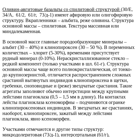
Оливин-авгитовые базальты со спилитовой структурой
(30/Е,
34/А, 61/2, 61/г, 73/д-1) имеют афировую или олигофировую
структуру. Вкрапленники – альбита, реже оливина. Структура
основной массы – спилитовая. Текстура массивная или
миндалекаменная.
В основной массе главные породообразующие минералы –
альбит (30 – 40%) и клинопироксен (30 – 50 %). В переменных
количествах – хлорит (5-30%), временами присутствует
рудный минерал (0-10%). Нераскристаллизованное стекло –
редкий компонент (только участками в шл. 61-г). Структура
основной массы чаще всего полнокристаллическая, от тонко-
до крупнозернистой, отличается распространением сложных
срастаний вытянутых индивидов клинопироксена в щетки,
гребенки, сноповидные и (реже) звездчатые срастания. Такие
агрегаты заполняют обычно интерстиции между крупными
лейстами плагиоклаза (0,5 – 1,5 мм в длину). На контактах
лейсты плагиоклаза ксеноморфны – подчиняются огранке
клинопироксеновых индивидов. В звездчатых же срастаниях,
наоборот, клинопироксен, зажатый между лейстами
плагиоклаза, явно ксеноморфен.
Участками отмечаются и другие типы структур:
микродолеритовая (73/д-1), интерсертальная (61/г),