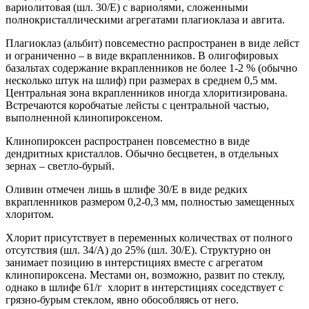
вариолитовая (шл. 30/Е) с вариолями, сложенными
полнокристаллическими агрегатами плагиоклаза и авгита.
Плагиоклаз (альбит) повсеместно распространен в виде лейст
и ограниченно – в виде вкрапленников. В олигофировых
базальтах содержание вкрапленников не более 1-2 % (обычно
несколько штук на шлиф) при размерах в среднем 0,5 мм.
Центральная зона вкрапленников иногда хлоритизирована.
Встречаются коробчатые лейсты с центральной частью,
выполненной клинопироксеном.
Клинопироксен распространен повсеместно в виде
дендритных кристаллов. Обычно бесцветен, в отдельных
зернах – светло-бурый.
Оливин отмечен лишь в шлифе 30/Е в виде редких
вкрапленников размером 0,2-0,3 мм, полностью замещенных
хлоритом.
Хлорит присутствует в переменных количествах от полного
отсутствия (шл. 34/А) до 25% (шл. 30/Е). Структурно он
занимает позицию в интерстициях вместе с агрегатом
клинопироксена. Местами он, возможно, развит по стеклу,
однако в шлифе 61/г хлорит в интерстициях соседствует с
грязно-бурым стеклом, явно обособляясь от него.